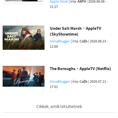
Apple Hírek
| Írta:
ARPII
|
2026.06.08 -
21:27
Under Salt Marsh・AppleTV
(SkyShowtime)
AlmaBlogger
| Írta:
Ca$h
|
2026.06.23 -
12:00
The Boroughs・AppleTV (Netflix)
AlmaBlogger
| Írta:
Ca$h
|
2026.07.21 -
17:01
Cikkek, amik tetszhetnek