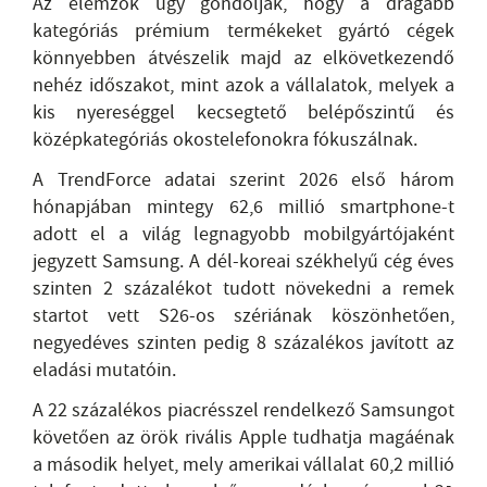
Az elemzők úgy gondolják, hogy a drágább
kategóriás prémium termékeket gyártó cégek
könnyebben átvészelik majd az elkövetkezendő
nehéz időszakot, mint azok a vállalatok, melyek a
kis nyereséggel kecsegtető belépőszintű és
középkategóriás okostelefonokra fókuszálnak.
A TrendForce adatai szerint 2026 első három
hónapjában mintegy 62,6 millió smartphone-t
adott el a világ legnagyobb mobilgyártójaként
jegyzett Samsung. A dél-koreai székhelyű cég éves
szinten 2 százalékot tudott növekedni a remek
startot vett S26-os szériának köszönhetően,
negyedéves szinten pedig 8 százalékos javított az
eladási mutatóin.
A 22 százalékos piacrésszel rendelkező Samsungot
követően az örök rivális Apple tudhatja magáénak
a második helyet, mely amerikai vállalat 60,2 millió