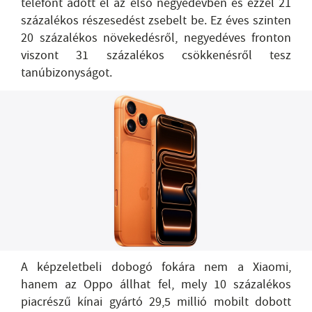
telefont adott el az első negyedévben és ezzel 21
százalékos részesedést zsebelt be. Ez éves szinten
20 százalékos növekedésről, negyedéves fronton
viszont 31 százalékos csökkenésről tesz
tanúbizonyságot.
A képzeletbeli dobogó fokára nem a Xiaomi,
hanem az Oppo állhat fel, mely 10 százalékos
piacrészű kínai gyártó 29,5 millió mobilt dobott