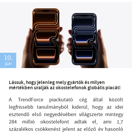
10.
jún
Lássuk, hogy jelenleg mely gyártók és milyen
mértékben uralják az okostelefonok globális piacát!
A TrendForce piackutató cég által közölt
legfrissebb tanulmányból kiderül, hogy az idei
esztendő első negyedévében világszerte mintegy
284 millió okostelefont adtak el, ami 1,7
százalékos csökkenést jelent az előző év hasonló