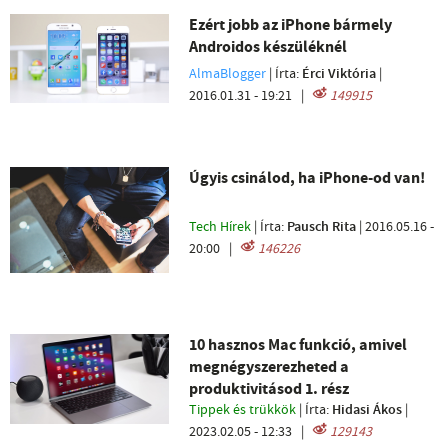
Ezért jobb az iPhone bármely
Androidos készüléknél
AlmaBlogger
| Írta:
Érci Viktória
|
2016.01.31 - 19:21
|
149915
Úgyis csinálod, ha iPhone-od van!
Tech Hírek
| Írta:
Pausch Rita
|
2016.05.16 -
20:00
|
146226
10 hasznos Mac funkció, amivel
megnégyszerezheted a
produktivitásod 1. rész
Tippek és trükkök
| Írta:
Hidasi Ákos
|
2023.02.05 - 12:33
|
129143