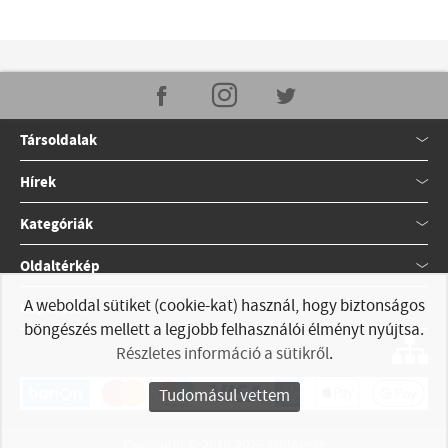
Társoldalak
Hírek
Kategóriák
Oldaltérkép
A weboldal sütiket (cookie-kat) használ, hogy biztonságos
Kapcsolat
böngészés mellett a legjobb felhasználói élményt nyújtsa.
Részletes információ a sütikről
.
Tudomásul vettem
Copyright © 2010-2026 StillApple