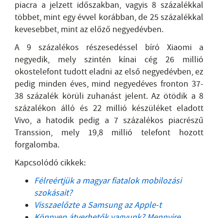
piacra a jelzett időszakban, vagyis 8 százalékkal
többet, mint egy évvel korábban, de 25 százalékkal
kevesebbet, mint az előző negyedévben.
A 9 százalékos részesedéssel bíró Xiaomi a
negyedik, mely szintén kínai cég 26 millió
okostelefont tudott eladni az első negyedévben, ez
pedig minden éves, mind negyedéves fronton 37-
38 százalék körüli zuhanást jelent. Az ötödik a 8
százalékon álló és 22 millió készüléket eladott
Vivo, a hatodik pedig a 7 százalékos piacrészű
Transsion, mely 19,8 millió telefont hozott
forgalomba.
Kapcsolódó cikkek:
Félreértjük a magyar fiatalok mobilozási
szokásait?
Visszaelőzte a Samsung az Apple-t
Könnyen átverhetők vagyunk? Mennyire