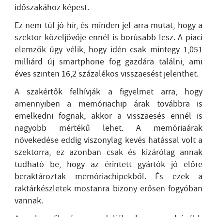
időszakához képest.
Ez nem túl jó hír, és minden jel arra mutat, hogy a
szektor közeljövője ennél is borúsabb lesz. A piaci
elemzők úgy vélik, hogy idén csak mintegy 1,051
milliárd új smartphone fog gazdára találni, ami
éves szinten 16,2 százalékos visszaesést jelenthet.
A szakértők felhívják a figyelmet arra, hogy
amennyiben a memóriachip árak továbbra is
emelkedni fognak, akkor a visszaesés ennél is
nagyobb mértékű lehet. A memóriaárak
növekedése eddig viszonylag kevés hatással volt a
szektorra, ez azonban csak és kizárólag annak
tudható be, hogy az érintett gyártók jó előre
beraktároztak memóriachipekből. És ezek a
raktárkészletek mostanra bizony erősen fogyóban
vannak.