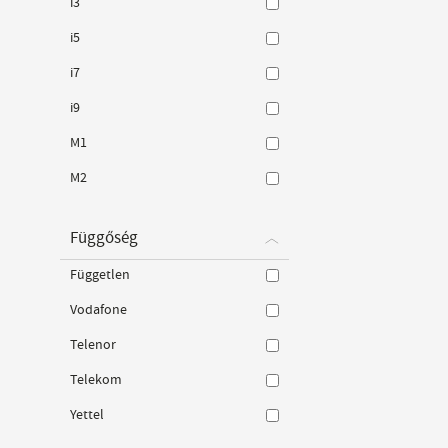
i3
i5
i7
i9
M1
M2
Függőség
Független
Vodafone
Telenor
Telekom
Yettel