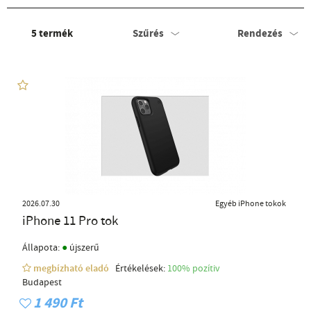
5
termék
Szűrés
Rendezés
2026.07.30
Egyéb iPhone tokok
iPhone 11 Pro tok
●
Állapota:
újszerű
megbízható eladó
Értékelések:
100% pozítiv
Budapest
1 490 Ft