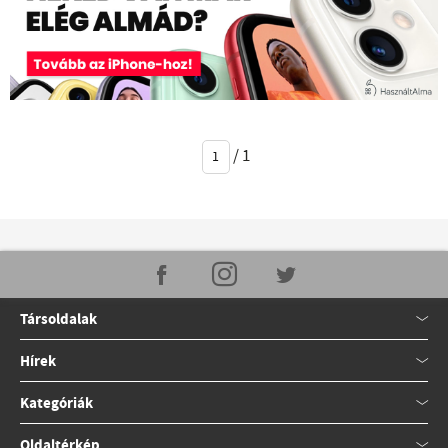
/
1
Társoldalak
Hírek
Kategóriák
Oldaltérkép