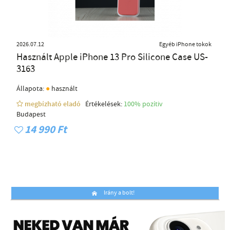
2026.07.12
Egyéb iPhone tokok
Használt Apple iPhone 13 Pro Silicone Case US-
3163
●
Állapota:
használt
megbízható eladó
Értékelések:
100% pozítiv
Budapest
14 990 Ft
Irány a bolt!