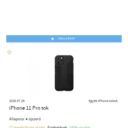
Irány a bolt!
2026.07.29
Egyéb iPhone tokok
iPhone 11 Pro tok
●
Állapota:
újszerű
megbízható eladó
Értékelések:
100% pozítiv