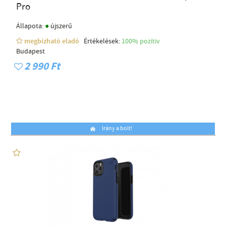
Pro
●
Állapota:
újszerű
megbízható eladó
Értékelések:
100% pozítiv
Budapest
2 990 Ft
Irány a bolt!