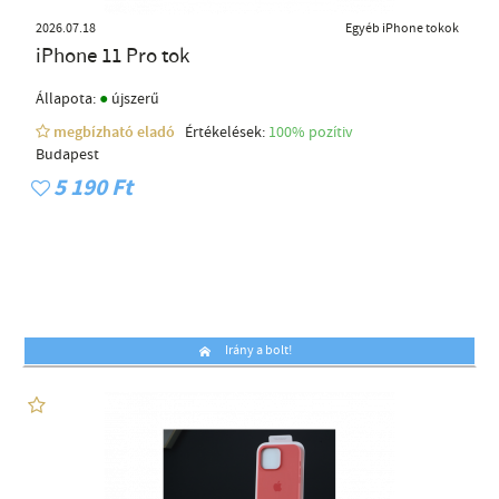
2026.07.18
Egyéb iPhone tokok
iPhone 11 Pro tok
●
Állapota:
újszerű
megbízható eladó
Értékelések:
100% pozítiv
Budapest
5 190 Ft
Irány a bolt!