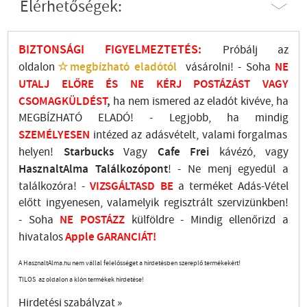
Elérhetőségek:
BIZTONSÁGI FIGYELMEZTETÉS:
Próbálj az
oldalon
☆megbízható eladótól
vásárolni! - Soha
NE
UTALJ
ELŐRE ÉS NE KÉRJ POSTÁZÁST VAGY
CSOMAGKÜLDÉST
,
ha nem ismered az eladót kivéve, ha
MEGBÍZHATÓ ELADÓ! - Legjobb, ha mindig
SZEMÉLYESEN
intézed az adásvételt, valami forgalmas
helyen!
Starbucks
Vagy
Cafe Frei
kávézó, vagy
HasznaltAlma
Találkozópont
!
- Ne menj
egyedül a
találkozóra! -
VIZSGÁLTASD
BE
a terméket Adás-Vétel
előtt ingyenesen, valamelyik regisztrált
szervizünkben
!
-
Soha
NE
POSTÁZZ
külföldre
- Mindig ellenőrizd a
hivatalos
Apple GARANCIÁT!
A HasznaltAlma.hu nem vállal felelősséget a hirdetésben szereplő termékekért!
TILOS az oldalon a klón termékek hirdetése!
Hirdetési szabályzat »