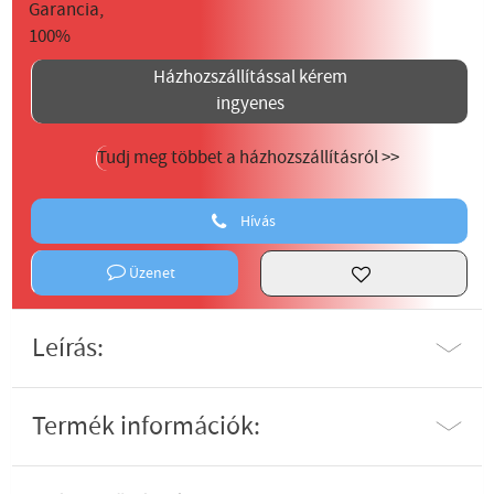
Házhozszállítással kérem
ingyenes
Tudj meg többet a házhozszállításról >>
Hívás
Üzenet
Leírás:
Termék információk: