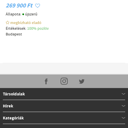
269 900 Ft
●
Állapota:
újszerű
megbízható eladó
Értékelések:
100% pozítiv
Budapest
Társoldalak
Hírek
Kategóriák