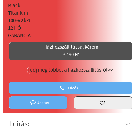
Házhozszállítással kérem
3 490 Ft
Tudj meg többet a házhozszállításról >>
Hívás
Üzenet
Leírás: