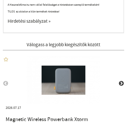
A HasznaltAlma.hu nem vállal felelősséget a hirdetésben szereplő termékekért!
TILOS az oldalon a klón termékek hirdetése!
Hirdetési szabályzat »
Válogass a legjobb kiegészítők között
2026.07.17
Magnetic Wireless Powerbank Xtorm