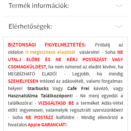
Termék információk:
Elérhetőségek:
BIZTONSÁGI FIGYELMEZTETÉS:
Próbálj az
oldalon
☆megbízható eladótól
vásárolni! - Soha
NE
UTALJ
ELŐRE ÉS NE KÉRJ POSTÁZÁST VAGY
CSOMAGKÜLDÉST
,
ha nem ismered az eladót kivéve, ha
MEGBÍZHATÓ ELADÓ! - Legjobb, ha mindig
SZEMÉLYESEN
intézed az adásvételt, valami forgalmas
helyen!
Starbucks
Vagy
Cafe Frei
kávézó, vagy
HasznaltAlma
Találkozópont
!
- Ne menj
egyedül a
találkozóra! -
VIZSGÁLTASD
BE
a terméket Adás-Vétel
előtt ingyenesen, valamelyik regisztrált
szervizünkben
!
-
Soha
NE
POSTÁZZ
külföldre
- Mindig ellenőrizd a
hivatalos
Apple GARANCIÁT!