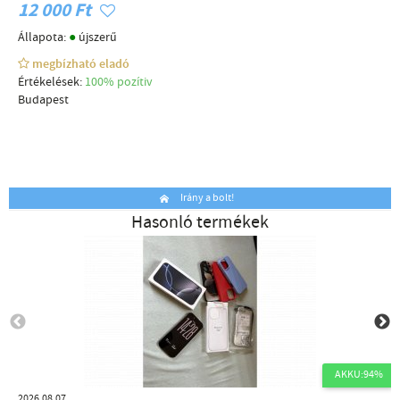
12 000 Ft
●
Állapota:
újszerű
megbízható eladó
Értékelések:
100% pozítiv
Budapest
Irány a bolt!
Hasonló termékek
AKKU:94%
2026.08.07