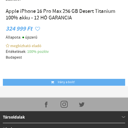
Apple iPhone 16 Pro Max 256 GB Desert Titanium
100% akku - 12 HÓ GARANCIA
324 999 Ft
●
Állapota:
újszerű
megbízható eladó
Értékelések:
100% pozítiv
Budapest
Irány a bolt!
Társoldalak