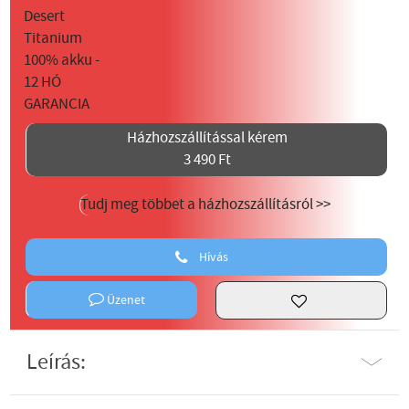
Házhozszállítással kérem
3 490 Ft
Tudj meg többet a házhozszállításról >>
Hívás
Üzenet
Leírás: