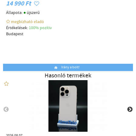
14 990 Ft
●
Állapota:
újszerű
megbízható eladó
Értékelések:
100% pozítiv
Budapest
Irány a bolt!
Hasonló termékek
2026.08.07