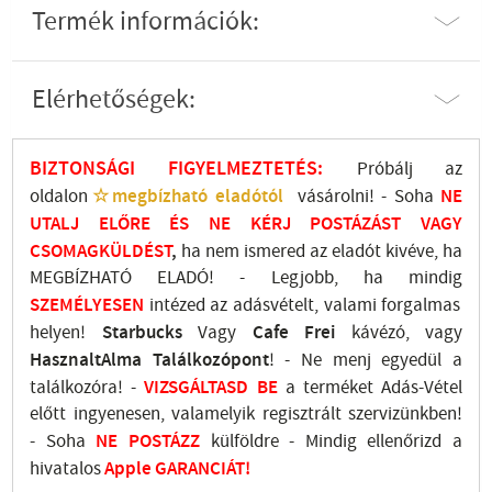
Termék információk:
Elérhetőségek:
BIZTONSÁGI FIGYELMEZTETÉS:
Próbálj az
oldalon
☆megbízható eladótól
vásárolni! - Soha
NE
UTALJ
ELŐRE ÉS NE KÉRJ POSTÁZÁST VAGY
CSOMAGKÜLDÉST
,
ha nem ismered az eladót kivéve, ha
MEGBÍZHATÓ ELADÓ! - Legjobb, ha mindig
SZEMÉLYESEN
intézed az adásvételt, valami forgalmas
helyen!
Starbucks
Vagy
Cafe Frei
kávézó, vagy
HasznaltAlma
Találkozópont
!
- Ne menj
egyedül a
találkozóra! -
VIZSGÁLTASD
BE
a terméket Adás-Vétel
előtt ingyenesen, valamelyik regisztrált
szervizünkben
!
-
Soha
NE
POSTÁZZ
külföldre
- Mindig ellenőrizd a
hivatalos
Apple GARANCIÁT!