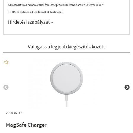
A HasznaltAlma.hu nem vállal felelősséget a hirdetésben szereplő termékekért!
TILOS az oldalon a klón termékek hirdetése!
Hirdetési szabályzat »
Válogass a legjobb kiegészítők között
2026.07.17
MagSafe Charger