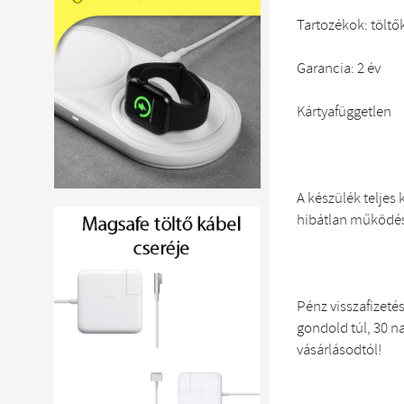
Tartozékok: töltő
Garancia: 2 év
Kártyafüggetlen
A készülék teljes 
hibátlan működés
Pénz visszafizeté
gondold túl, 30 n
vásárlásodtól!