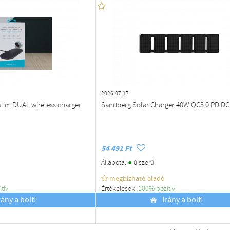
2026.07.17
slim DUAL wireless charger
Sandberg Solar Charger 40W QC3.0 PD DC
54 491 Ft
●
Állapota:
újszerű
megbízható eladó
ítiv
Értékelések:
100% pozítiv
rány a bolt!
Budapest
Irány a bolt!