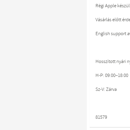
Régi Apple készü
Vásárlás előtt ér
English support a
Hosszított nyári n
H-P: 09:00–18:00
Sz-V: Zárva
81579