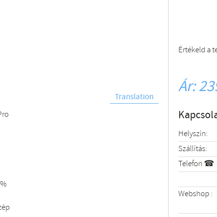
Értékeld a 
Ár: 23
Translation
Kapcsola
Pro
Helyszín:
Szállítás:
Telefon ☎
0%
Webshop :
zép