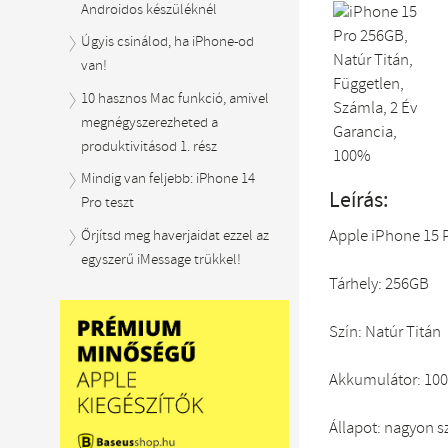
Androidos készüléknél
Úgyis csinálod, ha iPhone-od
van!
10 hasznos Mac funkció, amivel
megnégyszerezheted a
produktivitásod 1. rész
Mindig van feljebb: iPhone 14
Leírás:
Pro teszt
Apple iPhone 15 
Őrjítsd meg haverjaidat ezzel az
egyszerű iMessage trükkel!
Tárhely: 256GB
Szín: Natúr Titán
Akkumulátor: 10
Állapot: nagyon s