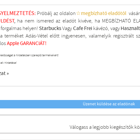
GYELMEZTETÉS:
Próbálj az oldalon
☆megbízható eladótól
vásár
LDÉST
,
ha nem ismered az eladót kivéve, ha MEGBÍZHATÓ ELA
i forgalmas helyen!
Starbucks
Vagy
Cafe Frei
kávézó, vagy
Hasznal
a terméket Adás-Vétel előtt ingyenesen, valamelyik regisztrált
s
los
Apple GARANCIÁT!
elelősséget a hirdetésben szereplő termékekért!
kek hirdetése!
zat »
Üzenet küldése az eladónak
Válogass a legjobb kiegészítők kö