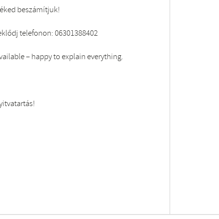
léked beszámítjuk!
deklődj telefonon: 06301388402
vailable – happy to explain everything.
yitvatartás!