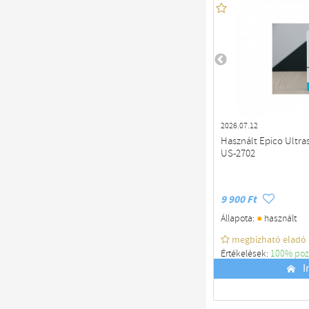
2026.07.12
Használt Epico Ultra
US-2702
9 900 Ft
●
Állapota:
használt
megbízható eladó
Értékelések:
100% poz
Budapest
I