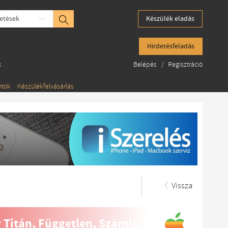
etések
Készülék eladás
Hirdetésfeladás
k
Belépés
/
Regisztráció
ntok
Készülékfelvásárlás
Vissza
 Titán, Független, Számla, 2