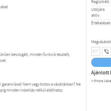
Regisztrált:
kábel
Utoljára
aktív:
Értékelések
Megvásárol
körűen bevizsgált, minden funkció tesztelt,
sel.
Ajánlott 
+ iPhone kábe
si garanciával! Nem vagy biztos a vásárlásban? Ne
apig minden indoklás nélkül elállhatsz