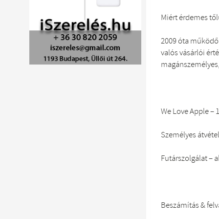
Miért érdemes től
2009 óta működő sz
valós vásárlói ér
magánszemélyes, g
We Love Apple – 1
Személyes átvéte
Futárszolgálat – a
Beszámítás & felv