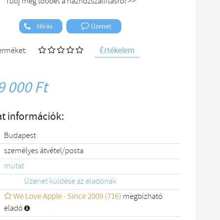
Tudj meg többet a házhozszállításról >>
Hívás
Üzenet
Értékelem
terméket:
9 000 Ft
t információk:
Budapest
személyes átvétel/posta
mutat
Üzenet küldése az eladónak
We Love Apple - Since 2009 (716)
megbízható
eladó