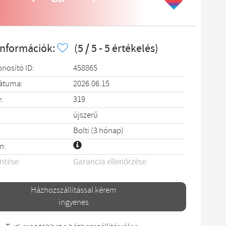
információk:
(5 / 5 - 5 értékelés)
onosító ID:
458865
dátuma:
2026.06.15
:
319
újszerű
Bolti (3 hónap)
m:
entése
Garancia ellenőrzése
Házhozszállítással kérem
ingyenes