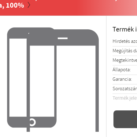
a, 100%
Termék 
Hirdetés az
Megújítás 
Megtekintve
Állapota:
Garancia:
Sorozatszá
Termék jel