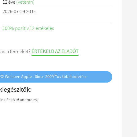
12 éve
(veterán)
2026-07-29 20:01
:
100% pozítiv 12 értékelés
ÉRTÉKELD AZ ELADÓT
tad a terméket?
We Love Apple - Since 2009 További hirdetése
kiegészítők:
lek és töltő adapterek