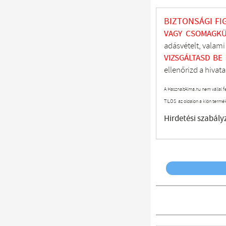
BIZTONSÁGI FI
VAGY CSOMAGKÜ
adásvételt, valam
VIZSGÁLTASD
BE
ellenőrizd a hivata
A HasznaltAlma.hu nem vállal f
TILOS az oldalon a klón termé
Hirdetési szabály