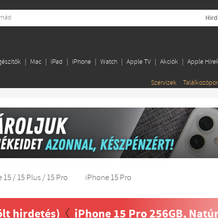
Hird
gészítők
Mac
iPad
iPhone
Watch
Apple TV
Akciók
Apple Híre
Szervizek
Találkozópo
 15 / 15 Plus / 15 Pro
iPhone 15 Pro
ölt hirdetés)
iPhone 15 Pro 256GB, Natúr