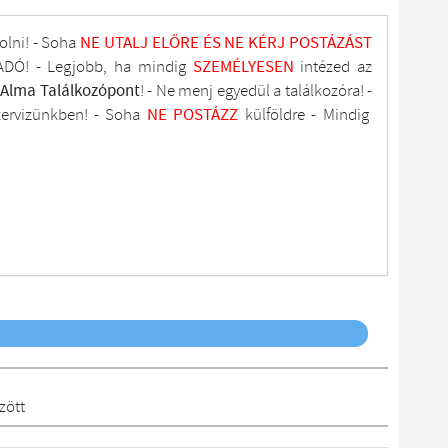
olni! - Soha
NE UTALJ
ELŐRE ÉS NE KÉRJ POSTÁZÁST
DÓ! - Legjobb, ha mindig
SZEMÉLYESEN
intézed az
tAlma
Találkozópont
!
- Ne menj
egyedül a találkozóra! -
zervizünkben
! -
Soha
NE
POSTÁZZ
külföldre
- Mindig
zött