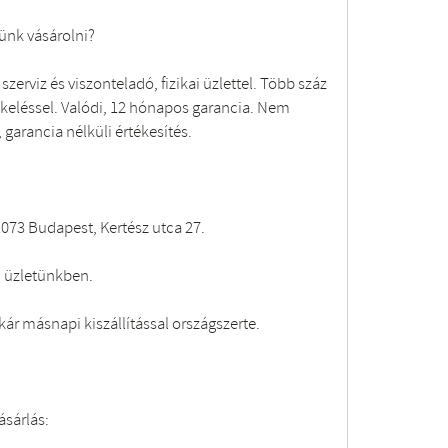
ünk vásárolni?
erviz és viszonteladó, fizikai üzlettel. Több száz
tékeléssel. Valódi, 12 hónapos garancia. Nem
arancia nélküli értékesítés.
073 Budapest, Kertész utca 27.
l üzletünkben.
kár másnapi kiszállítással országszerte.
ásárlás: