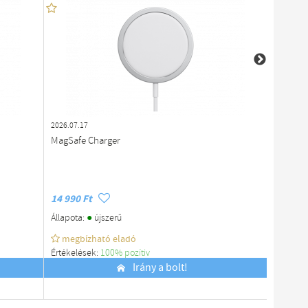
2026.07.17
2026.07.1
MagSafe Charger
Újszerű 
US-677
14 990 Ft
7 990 F
●
Állapota:
újszerű
Állapota
megbízható eladó
megb
Értékelések:
100% pozítiv
Értékelé
Budapest
Irány a bolt!
Budapes