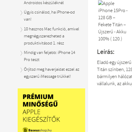
Androidos készüléknél
Úgyis csinálod, ha iPhone-od
van!
10 hasznos Mac funkció, amivel
megnégyszerezheted a
produktivitásod 1. rész
Leírás:
Mindig van feljebb: iPhone 14
Pro teszt
Eladó egy újszerű
Titán színben, 128
Őrjítsd meg haverjaidat ezzel az
bármilyen hálóza
egyszerű iMessage trükkel!
vállalunk, az akk