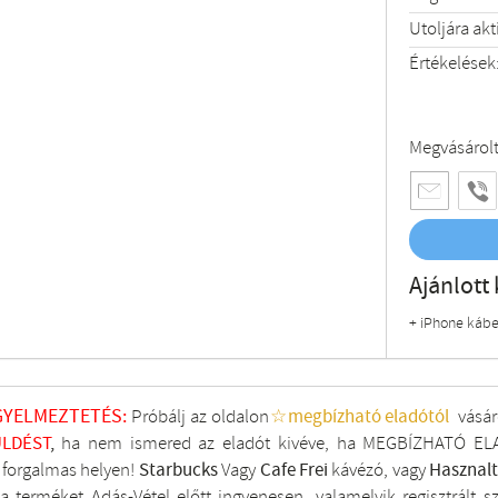
Utoljára akt
Értékelések
Megvásárol
Ajánlott 
+ iPhone kábe
GYELMEZTETÉS:
Próbálj az oldalon
☆megbízható eladótól
vásár
LDÉST
,
ha nem ismered az eladót kivéve, ha MEGBÍZHATÓ ELA
i forgalmas helyen!
Starbucks
Vagy
Cafe Frei
kávézó, vagy
Hasznal
a terméket Adás-Vétel előtt ingyenesen, valamelyik regisztrált
s