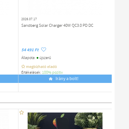
2026.07.17
2026.07.1
Sandberg Solar Charger 40W QC3.0 PD DC
Használ
54 491 Ft
19 990 
●
Állapota:
újszerű
Állapota
megbízható eladó
megb
Értékelések:
100% pozítiv
Értékelé
Budapest
Irány a bolt!
Budapes