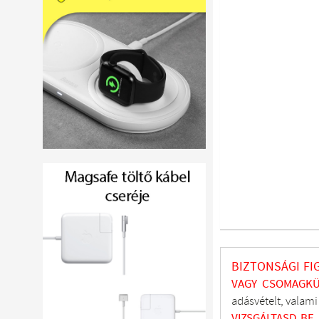
BIZTONSÁGI FI
VAGY CSOMAGKÜ
adásvételt, valam
VIZSGÁLTASD
BE