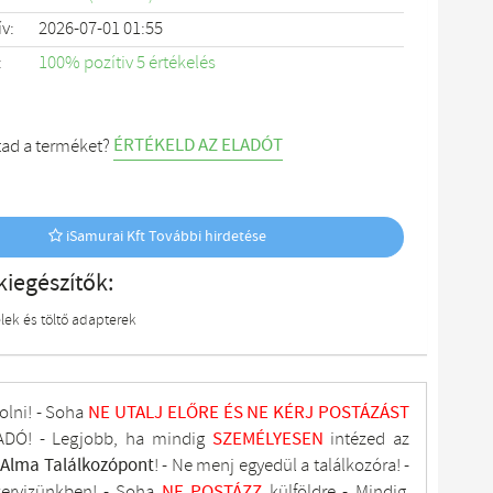
ív:
2026-07-01 01:55
:
100% pozítiv 5 értékelés
ÉRTÉKELD AZ ELADÓT
tad a terméket?
iSamurai Kft További hirdetése
kiegészítők:
lek és töltő adapterek
olni! - Soha
NE UTALJ
ELŐRE ÉS NE KÉRJ POSTÁZÁST
DÓ! - Legjobb, ha mindig
SZEMÉLYESEN
intézed az
tAlma
Találkozópont
!
- Ne menj
egyedül a találkozóra! -
zervizünkben
! -
Soha
NE
POSTÁZZ
külföldre
- Mindig