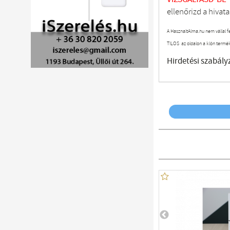
ellenőrizd a hivata
A HasznaltAlma.hu nem vállal f
TILOS az oldalon a klón termé
Hirdetési szabály