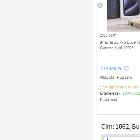
2026.08.07
iPhone 15 Pro Blue T
Garanciával 100%
219 900 Ft
●
Állapota:
újszerű
megbízható eladó
Értékelések:
100% poz
Budapest
Cím: 1062, B