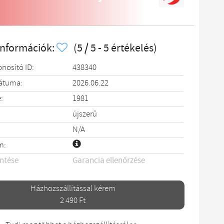
információk:
(5 / 5 - 5 értékelés)
onosító ID:
438340
dátuma:
2026.06.22
:
1981
újszerű
N/A
m:
entése
Garancia ellenőrzése
Házhozszállítással kérem
2 490 Ft