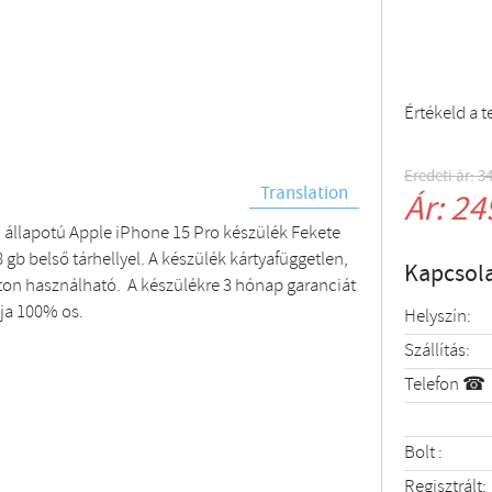
Értékeld a 
Eredeti ár: 3
Translation
Ár: 24
 állapotú Apple iPhone 15 Pro készülék Fekete
 gb belső tárhellyel. A készülék kártyafüggetlen,
Kapcsola
ton használható. A készülékre 3 hónap garanciát
uja 100% os.
Helyszín:
Szállítás:
Telefon ☎
Bolt :
Regisztrált: