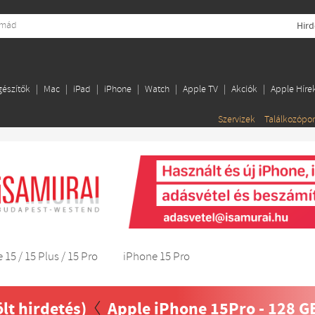
Hird
gészítők
Mac
iPad
iPhone
Watch
Apple TV
Akciók
Apple Híre
Szervizek
Találkozópo
 15 / 15 Plus / 15 Pro
iPhone 15 Pro
ölt hirdetés)
Apple iPhone 15Pro - 128 GB