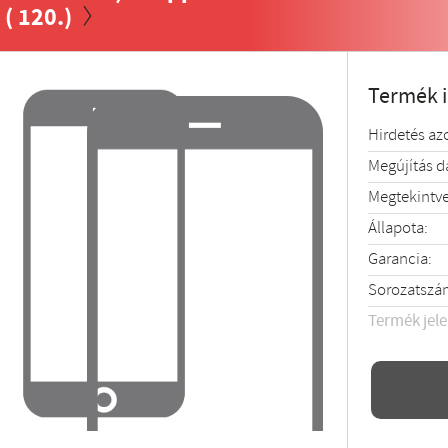
( 120.)
Termék 
Hirdetés az
Megújítás 
Megtekintve
Állapota:
Garancia:
Sorozatszá
Termék jel