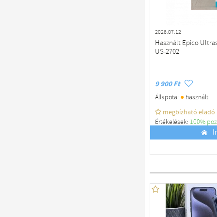
2026.07.12
Használt Epico Ultra
US-2702
9 900 Ft
●
Állapota:
használt
megbízható eladó
Értékelések:
100% poz
Budapest
I