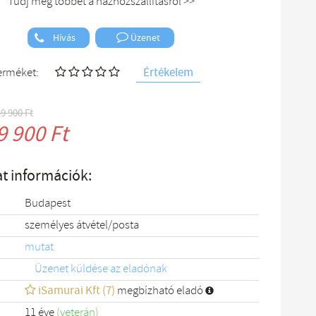
Tudj meg többet a házhozszállításról >>
Hívás
Üzenet
Értékelem
terméket:
49 900 Ft
9 900 Ft
t információk:
Budapest
személyes átvétel/posta
mutat
Üzenet küldése az eladónak
iSamurai Kft (7)
megbízható eladó
11 éve
(veterán)