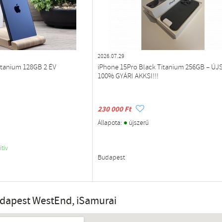
2026.07.29
itanium 128GB 2 ÉV
iPhone 15Pro Black Titanium 256GB – ÚJ
100% GYÁRI AKKSI!!!
230 000 Ft
●
Állapota:
újszerű
ítiv
Budapest
udapest WestEnd, iSamurai