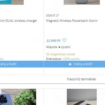
2026.07.17
slim DUAL wireless charger
Magnetic Wireless Powerbank Xtorm
12 000 Ft
●
Állapota:
újszerű
megbízható eladó
ítiv
Értékelések:
100% pozítiv
rány a bolt!
Budapest
Irány a bolt!
Hasonló termékek