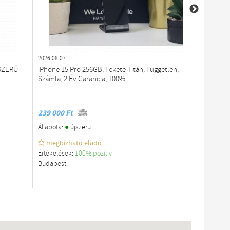
2026.08.07
2026.08.0
SZERŰ –
iPhone 15 Pro 256GB, Fekete Titán, Független,
Apple i
Számla, 2 Év Garancia, 100%
akku - 
239 000 Ft
219 999
●
Állapota:
újszerű
Állapota
megbízható eladó
megb
Értékelések:
100% pozítiv
Értékelé
Budapest
Budapes