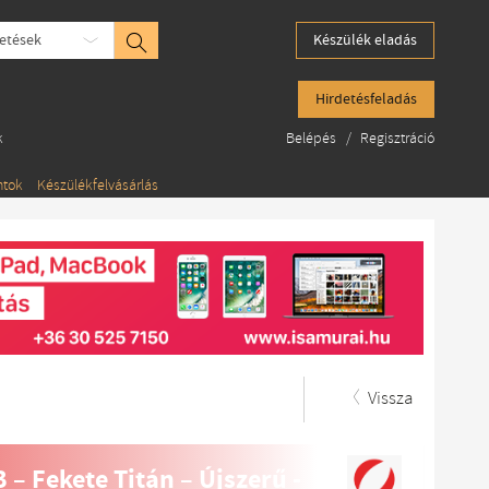
etések
Készülék eladás
Hirdetésfeladás
k
Belépés
/
Regisztráció
ntok
Készülékfelvásárlás
Vissza
 – Fekete Titán – Újszerű -