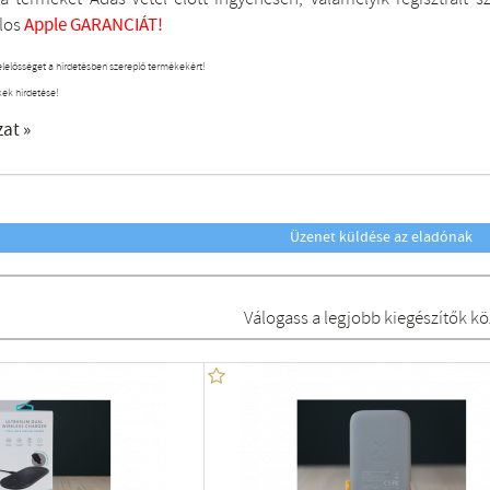
los
Apple GARANCIÁT!
elelősséget a hirdetésben szereplő termékekért!
kek hirdetése!
zat »
Üzenet küldése az eladónak
Válogass a legjobb kiegészítők kö