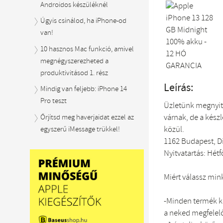
Androidos készüléknél
Úgyis csinálod, ha iPhone-od
van!
10 hasznos Mac funkció, amivel
megnégyszerezheted a
produktivitásod 1. rész
Leírás:
Mindig van feljebb: iPhone 14
Pro teszt
Üzletünk megnyit
várnak, de a készl
Őrjítsd meg haverjaidat ezzel az
közül.
egyszerű iMessage trükkel!
1162 Budapest, Di
Nyitvatartás: Hétf
Miért válassz min
-Minden termék ké
a neked megfelelő