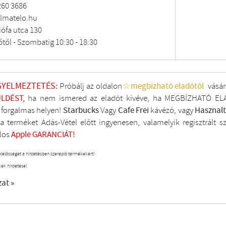
260 3686
lmatelo.hu
ófa utca 130
őtől - Szombatig 10:30 - 18:30
GYELMEZTETÉS:
Próbálj az oldalon
☆megbízható eladótól
vásár
LDÉST
,
ha nem ismered az eladót kivéve, ha MEGBÍZHATÓ ELA
i forgalmas helyen!
Starbucks
Vagy
Cafe Frei
kávézó, vagy
Hasznal
a terméket Adás-Vétel előtt ingyenesen, valamelyik regisztrált
s
los
Apple GARANCIÁT!
elelősséget a hirdetésben szereplő termékekért!
kek hirdetése!
zat »