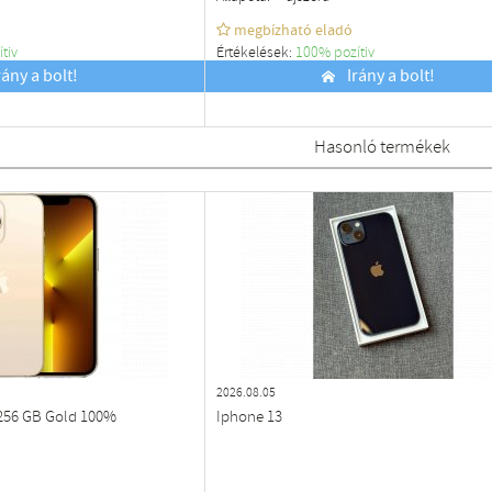
megbízható eladó
ítiv
Értékelések:
100% pozítiv
rány a bolt!
Budapest
Irány a bolt!
Hasonló termékek
2026.08.05
 256 GB Gold 100%
Iphone 13