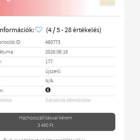
információk:
(4 / 5 - 28 értékelés)
onosító ID:
460773
dátuma:
2026.06.18
:
177
újszerű
N/A
m:
entése
Garancia ellenőrzése
Házhozszállítással kérem
3 490 Ft