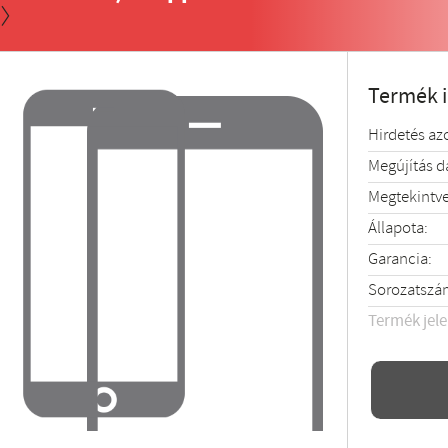
Termék 
Hirdetés az
Megújítás 
Megtekintve
Állapota:
Garancia:
Sorozatszá
Termék jel