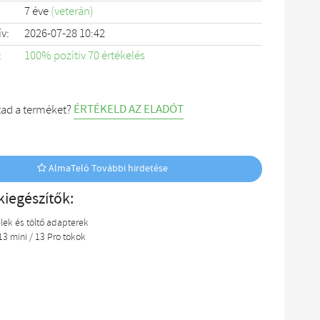
7 éve
(veterán)
ív:
2026-07-28 10:42
:
100% pozítiv 70 értékelés
ÉRTÉKELD AZ ELADÓT
tad a terméket?
AlmaTeló További hirdetése
kiegészítők:
lek és töltő adapterek
13 mini / 13 Pro tokok