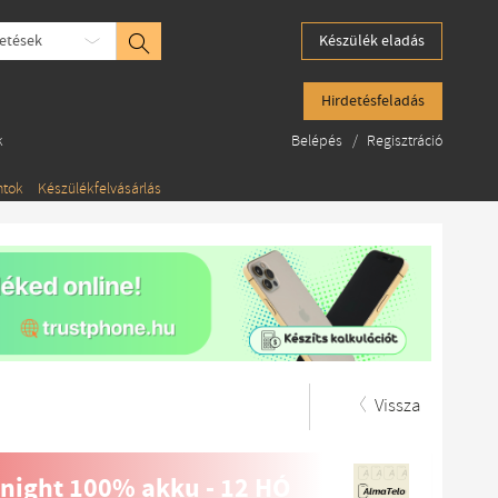
etések
Készülék eladás
Hirdetésfeladás
k
Belépés
/
Regisztráció
ntok
Készülékfelvásárlás
Vissza
night 100% akku - 12 HÓ