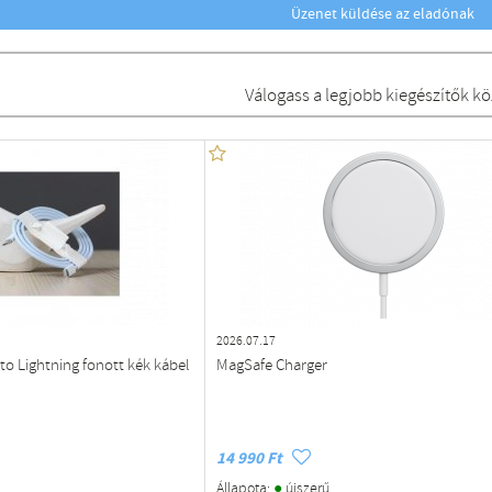
Üzenet küldése az eladónak
Válogass a legjobb kiegészítők kö
2026.07.17
to Lightning fonott kék kábel
MagSafe Charger
14 990 Ft
●
Állapota:
újszerű