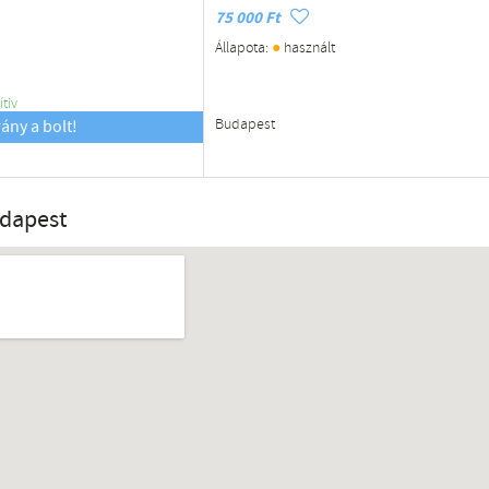
75 000 Ft
●
Állapota:
használt
ítiv
Budapest
rány a bolt!
udapest