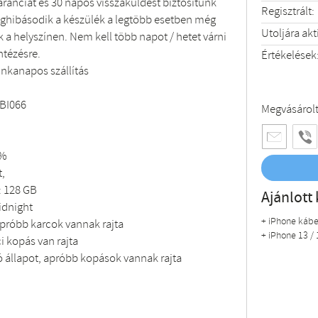
garanciát és 30 napos visszaküldést biztosítunk
Regisztrált:
hibásodik a készülék a legtöbb esetben még
Utoljára akt
 a helyszínen. Nem kell több napot / hetet várni
ntézésre.
Értékelések
nkanapos szállítás
GBI066
Megvásárol
0%
t,
: 128 GB
Ajánlott 
idnight
+ iPhone kábe
 apróbb karcok vannak rajta
+ iPhone 13 / 
ci kopás van rajta
jó állapot, apróbb kopások vannak rajta