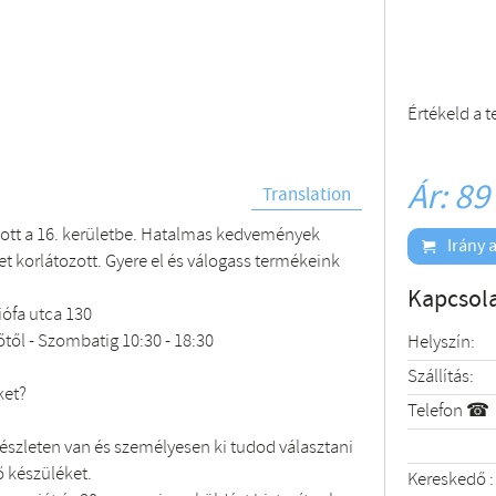
Értékeld a 
Ár: 89
Translation
ott a 16. kerületbe. Hatalmas kedvemények
Irány a
et korlátozott. Gyere el és válogass termékeink
Kapcsola
ófa utca 130
őtől - Szombatig 10:30 - 18:30
Helyszín:
Szállítás:
ket?
Telefon ☎
szleten van és személyesen ki tudod választani
 készüléket.
Kereskedő :