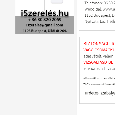
Telefonon: 06 30 
Weboldal: www.a
1162 Budapest, Di
Nyitvatartás: Hétf
BIZTONSÁGI FI
VAGY CSOMAGKÜ
adásvételt, valam
VIZSGÁLTASD
BE
ellenőrizd a hivata
A HasznaltAlma.hu nem vállal f
TILOS az oldalon a klón termé
Hirdetési szabály