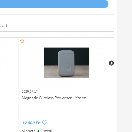
zött
2026.07.17
2026.07.1
Magnetic Wireless Powerbank Xtorm
Sandber
12 000 Ft
54 491 
●
Állapota:
újszerű
Állapota