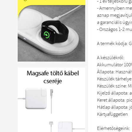
- 1 év teljeskörű 
- Amennyiben meg
aznap megjavítjuk
a garanciális ügyi
- Országos 1-2 mu
A termék kódja: 
A készülékről:
Akkumulátor 10
Állapota: Használ
Készülék tárhelye
Készülék színe: M
Kijelző állapota:
Keret állapota: pi
Hátlap állapota: 
Kártyafüggetlen
Elérhetőségeink: