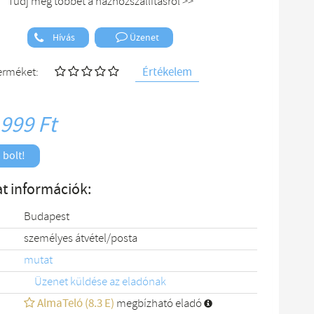
Tudj meg többet a házhozszállításról >>
Hívás
Üzenet
Értékelem
terméket:
 999 Ft
 bolt!
t információk:
Budapest
személyes átvétel/posta
mutat
Üzenet küldése az eladónak
AlmaTeló (8.3 E)
megbízható eladó