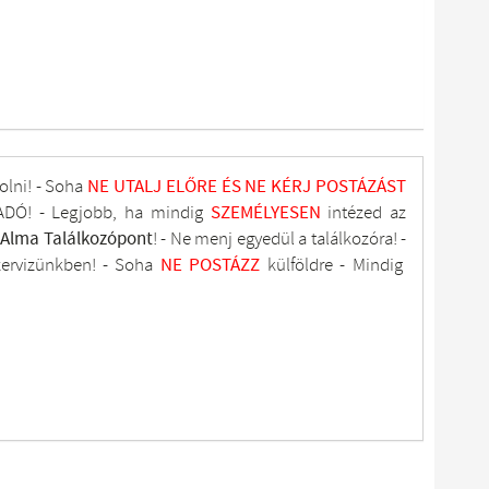
olni! - Soha
NE UTALJ
ELŐRE ÉS NE KÉRJ POSTÁZÁST
DÓ! - Legjobb, ha mindig
SZEMÉLYESEN
intézed az
tAlma
Találkozópont
!
- Ne menj
egyedül a találkozóra! -
zervizünkben
! -
Soha
NE
POSTÁZZ
külföldre
- Mindig