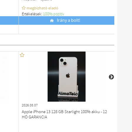
megbízható eladó
megb
Értékelések:
100% pozítiv
Értékelé
Budapest
Irány a bolt!
Budapes
2026.08.07
2026.08.0
Apple iPhone 13 128 GB Starlight 100% akku - 12
Apple i
HÓ GARANCIA
GARANC