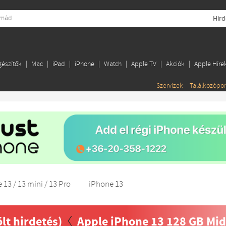
Hird
gészítők
Mac
iPad
iPhone
Watch
Apple TV
Akciók
Apple Híre
Szervizek
Találkozópo
 13 / 13 mini / 13 Pro
iPhone 13
ölt hirdetés)
Apple iPhone 13 128 GB Mid