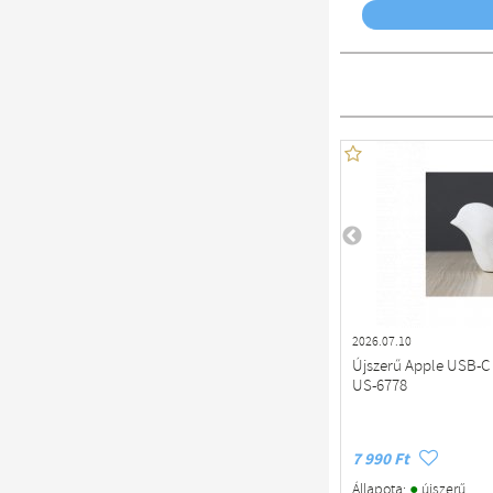
2026.07.10
Újszerű Apple USB-C 
US-6778
7 990 Ft
●
Állapota:
újszerű