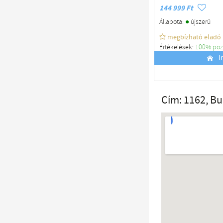
144 999 Ft
●
Állapota:
újszerű
megbízható eladó
Értékelések:
100% poz
Budapest
I
Cím: 1162, B