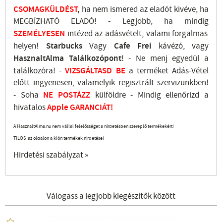
CSOMAGKÜLDÉST
,
ha nem ismered az eladót kivéve, ha
MEGBÍZHATÓ ELADÓ! - Legjobb, ha mindig
SZEMÉLYESEN
intézed az adásvételt, valami forgalmas
helyen!
Starbucks
Vagy
Cafe Frei
kávézó, vagy
HasznaltAlma
Találkozópont
!
- Ne menj
egyedül a
találkozóra! -
VIZSGÁLTASD
BE
a terméket Adás-Vétel
előtt ingyenesen, valamelyik regisztrált
szervizünkben
!
-
Soha
NE
POSTÁZZ
külföldre
- Mindig ellenőrizd a
hivatalos
Apple GARANCIÁT!
A HasznaltAlma.hu nem vállal felelősséget a hirdetésben szereplő termékekért!
TILOS az oldalon a klón termékek hirdetése!
Hirdetési szabályzat »
Válogass a legjobb kiegészítők között