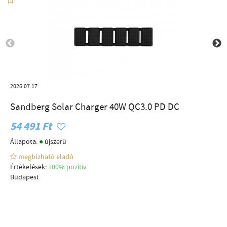
2026.07.17
Sandberg Solar Charger 40W QC3.0 PD DC
54 491 Ft
●
Állapota:
újszerű
megbízható eladó
Értékelések:
100% pozítiv
Budapest