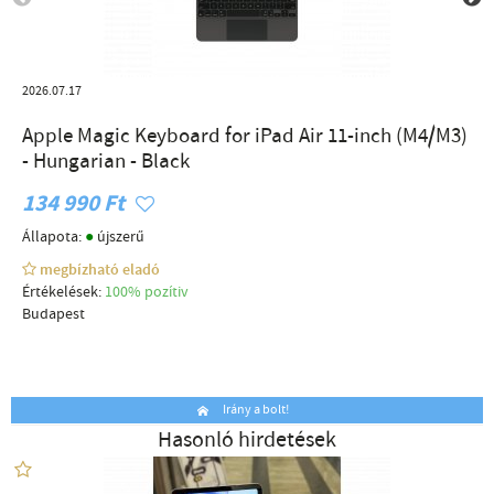
2026.07.17
Apple Magic Keyboard for iPad Air 11-inch (M4/M3)
- Hungarian - Black
134 990 Ft
●
Állapota:
újszerű
megbízható eladó
Értékelések:
100% pozítiv
Budapest
Irány a bolt!
Hasonló hirdetések