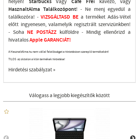
helyen!
Starbucks
Vagy
Cafe Frei
kávézó, vagy
HasznaltAlma
Találkozópont
!
- Ne menj
egyedül a
találkozóra! -
VIZSGÁLTASD
BE
a terméket Adás-Vétel
előtt ingyenesen, valamelyik regisztrált
szervizünkben
!
-
Soha
NE
POSTÁZZ
külföldre
- Mindig ellenőrizd a
hivatalos
Apple GARANCIÁT!
A HasznaltAlma.hu nem vállal felelősséget a hirdetésben szereplő termékekért!
TILOS az oldalon a klón termékek hirdetése!
Hirdetési szabályzat »
Válogass a legjobb kiegészítők között