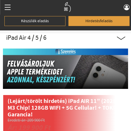
Készülék eladás
Hirdetésfeladás
iPad Air 4 / 5 / 6
(Lejárt/törölt hirdetés)
iPad AIR 11” (2025)
M3 Chip! 128GB WIFI + 5G Cellular! + TOK!
Garancia!
Eredeti ár: 209 900 Ft
Ár: 199 900 Ft