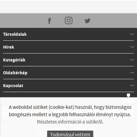
Társoldalak
Hírek
Kategóriák
Oldaltérkép
Kapcsolat
A weboldal sütiket (cookie-kat) használ, hogy biztonságos
böngészés mellett a legjobb felhasználói élményt nyújtsa.
Részletes információ a sütikről
.
Copyright © 2010-2026 StillApple
RSS hírek
RSS hirdetések
Tudomásul vettem