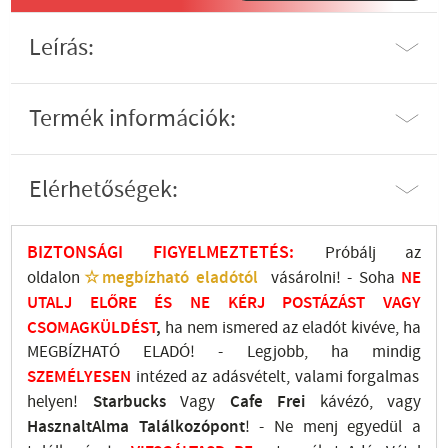
Leírás:
Termék információk:
Elérhetőségek:
BIZTONSÁGI FIGYELMEZTETÉS:
Próbálj az
oldalon
☆megbízható eladótól
vásárolni! - Soha
NE
UTALJ
ELŐRE ÉS NE KÉRJ POSTÁZÁST VAGY
CSOMAGKÜLDÉST
,
ha nem ismered az eladót kivéve, ha
MEGBÍZHATÓ ELADÓ! - Legjobb, ha mindig
SZEMÉLYESEN
intézed az adásvételt, valami forgalmas
helyen!
Starbucks
Vagy
Cafe Frei
kávézó, vagy
HasznaltAlma
Találkozópont
!
- Ne menj
egyedül a