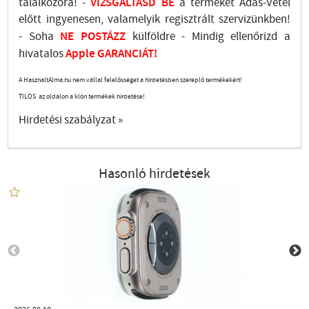
találkozóra! -
VIZSGÁLTASD
BE
a terméket Adás-Vétel
előtt ingyenesen, valamelyik regisztrált
szervizünkben
!
-
Soha
NE
POSTÁZZ
külföldre
- Mindig ellenőrizd a
hivatalos
Apple GARANCIÁT!
A HasznaltAlma.hu nem vállal felelősséget a hirdetésben szereplő termékekért!
TILOS az oldalon a klón termékek hirdetése!
Hirdetési szabályzat »
Hasonló hirdetések