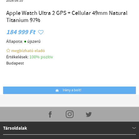
2026.08.10
Apple Watch Ultra 2 GPS + Cellular 49mm Natural
Titanium 97%
184 999 Ft
●
Állapota:
újszerű
megbízható eladó
Értékelések:
100% pozítiv
Budapest
Irány a bolt!
Társoldalak