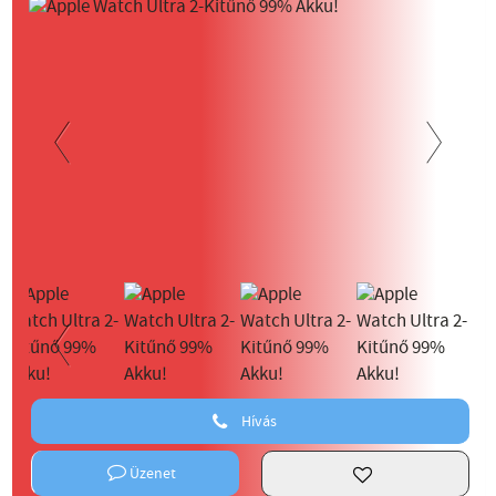
Previous
Next
Previous
Hívás
Üzenet