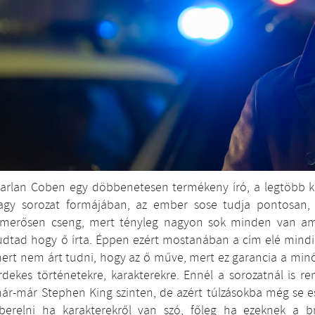
arlan Coben egy döbbenetesen termékeny író, a legtöbb kön
agy sorozat formájában, az ember sose tudja pontosan,
smerősen cseng, mert tényleg nagyon sok minden van am
udtad hogy ő írta. Éppen ezért mostanában a cím elé mindi
ert nem árt tudni, hogy az ő műve, mert ez garancia a min
rdekes történetekre, karakterekre. Ennél a sorozatnál is re
ár-már Stephen King szinten, de azért túlzásokba még se ess
berelni ha karakterekről van szó, főleg ha ezeknek a bru