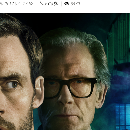
2025.12.02 - 17:52
|
Írta:
Ca$h
|
3439