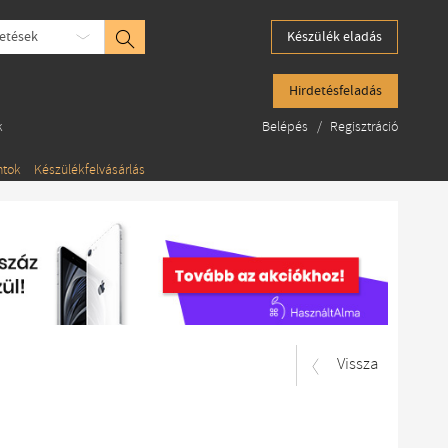
etések
Készülék eladás
Hirdetésfeladás
k
Belépés
/
Regisztráció
ntok
Készülékfelvásárlás
Vissza