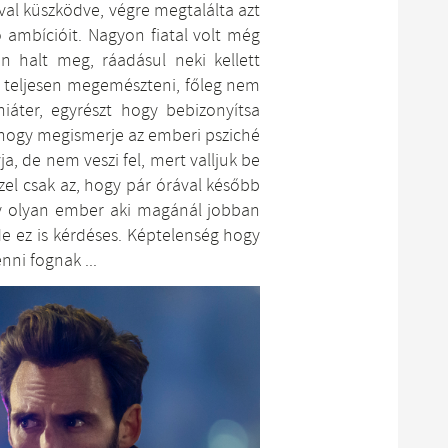
al küszködve, végre megtalálta azt
rő ambícióit. Nagyon fiatal volt még
n halt meg, ráadásul neki kellett
s teljesen megemészteni, főleg nem
hiáter, egyrészt hogy bebizonyítsa
e hogy megismerje az emberi psziché
a, de nem veszi fel, mert valljuk be
el csak az, hogy pár órával később
egy olyan ember aki magánál jobban
 de ez is kérdéses. Képtelenség hogy
nni fognak ...