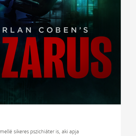
llé sikeres pszichiáter is, aki apja