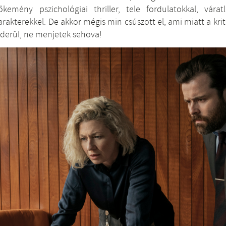
őkemény pszichológiai thriller, tele fordulatokkal, várat
arakterekkel. De akkor mégis min csúszott el, ami miatt a kr
iderül, ne menjetek sehova!