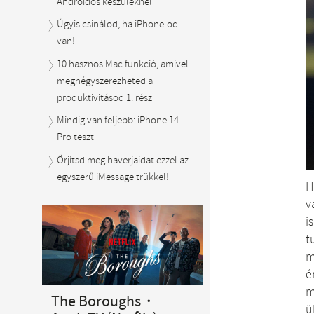
Androidos készüléknél
Úgyis csinálod, ha iPhone-od
van!
10 hasznos Mac funkció, amivel
megnégyszerezheted a
produktivitásod 1. rész
Mindig van feljebb: iPhone 14
Pro teszt
Őrjítsd meg haverjaidat ezzel az
egyszerű iMessage trükkel!
H
v
i
t
m
é
m
The Boroughs・
ü