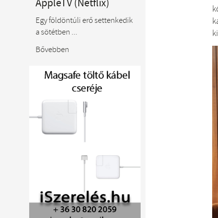
AppleTV (Netflix)
k
Egy földöntúli erő settenkedik
k
a sötétben ...
k
Bővebben