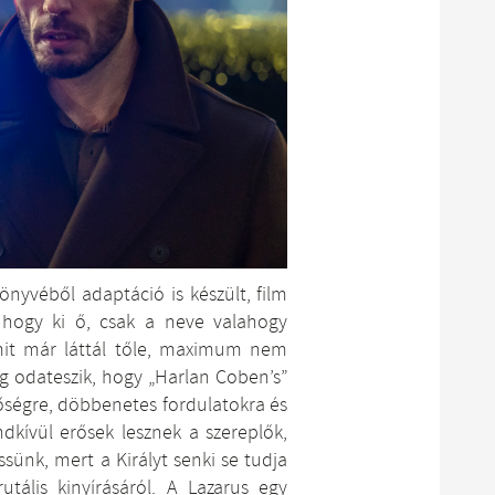
yvéből adaptáció is készült, film
 hogy ki ő, csak a neve valahogy
it már láttál tőle, maximum nem
g odateszik, hogy „Harlan Coben’s”
őségre, döbbenetes fordulatokra és
ndkívül erősek lesznek a szereplők,
ünk, mert a Királyt senki se tudja
tális kinyírásáról. A Lazarus egy