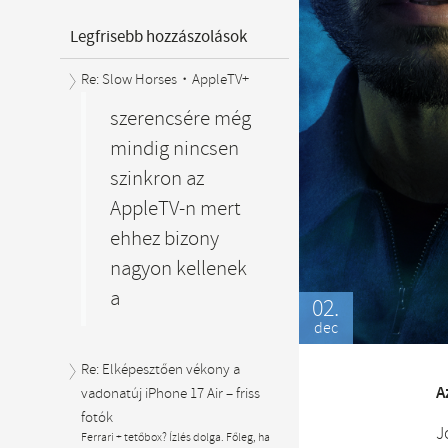
Legfrisebb hozzászolások
Re: Slow Horses・AppleTV+
szerencsére még
mindig nincsen
szinkron az
AppleTV-n mert
ehhez bizony
nagyon kellenek
a
02.
dec
Re: Elképesztően vékony a
A
vadonatúj iPhone 17 Air – friss
fotók
J
Ferrari + tetőbox? Ízlés dolga. Főleg, ha