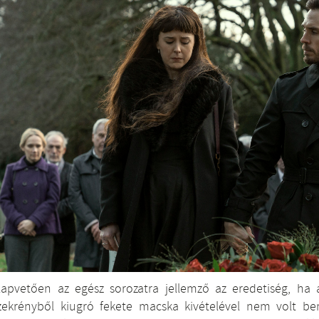
lapvetően az egész sorozatra jellemző az eredetiség, ha a
zekrényből kiugró fekete macska kivételével nem volt b