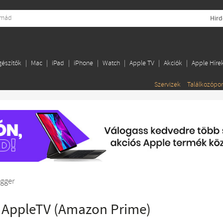
Hird
gészítők
Mac
iPad
iPhone
Watch
Apple TV
Akciók
Apple Híre
Szervizek
Találkozópo
gger
AppleTV (Amazon Prime)