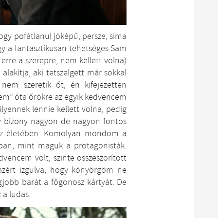
hogy pofátlanul jóképű, persze, sima
y a fantasztikusan tehetséges Sam
t erre a szerepre, nem kellett volna)
 alakítja, aki tetszelgett már sokkal
nem szeretik őt, én kifejezetten
elem” óta őrökre az egyik kedvencem
yennek lennie kellett volna, pedig
gy bizony nagyon de nagyon fontos
ész életében. Komolyan mondom a
ban, mint maguk a protagonisták.
vencem volt, szinte összeszorított
 azért izgulva, hogy könyörgöm ne
jobb barát a főgonosz kártyát. De
 a ludas.