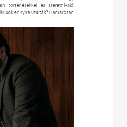
lan történésekkel és szeretnivaló
itikusok ennyire utálták? Hamarosan