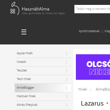
☰
Apróhirdetések
Kie
Apple Hírek
Videók
Tesztek
Tech Hírek
AlmaBlogger
Hírek
AlmaBlo
Hardver Hírek
Lazarus・
Almás Pletykák