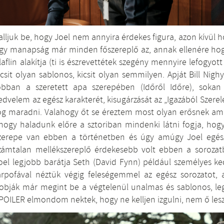
alljuk be, hogy Joel nem annyira érdekes figura, azon kívül 
gy manapság már minden főszereplő az, annak ellenére hog
laflin alakítja (ti is észrevettétek szegény mennyire lefogyot
icsit olyan sablonos, kicsit olyan semmilyen. Apját Bill Nighy
obban a szeretett apa szerepében (Időről Időre), sokan 
edvelem az egész karakterét, kisugárzását az „Igazából Szer
og maradni. Valahogy őt se éreztem most olyan erősnek amil
hogy haladunk előre a sztoriban mindenki látni fogja, ho
zerepe van ebben a történetben és úgy amúgy Joel eg
zámtalan mellékszereplő érdekesebb volt ebben a sorozat
oel legjobb barátja Seth (David Fynn) például személyes ked
arpofával néztük végig feleségemmel az egész sorozatot,
obják már megint be a végtelenül unalmas és sablonos, leg
POILER elmondom nektek, hogy ne kelljen izgulni, nem ő lesz