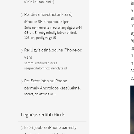
á
sűrűn kell tankolni. :)
a
Re: Sírva nevethetünk az új
a
iPhone SE alapmodelljén
m
Soha nem értettem ezt a fanyalgást a 64
e
GB-on. Én még mindig bőven elférek
128-on, pedig vagy 15
a
l
Re: Úgyis csinálod, ha iPhone-od
n
van!
m
semmi érzéked nincs a
szépirodalomhoz, ne folytasd
s
e
Re: Ezért jobb az iPhone
bármely Androidos készüléknél
szeret, de azt se tud...
Legnépszerűbb Hírek
Ezért jobb az iPhone bármely