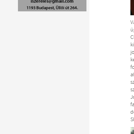
V
ü
C
k
j
k
f
a
s
s
J
f
d
S