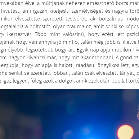
rnyékában élve, a múltjának nehezen emészthető borzalmaiv
 hivatást, ami igazán kiteljesíti személyiségét és nagyra tö
mikor elvesztette szeretett testvérét, aki borzalmas módo
egtalálnia a holtestét, olyan trauma ez, amit senki se képe
gy ikertestvér. Több mint valószínű, hogy ezért lett pszic
pjának hogy van annyira jó mint ő, talán még jobb is, illetv
egmélyebb, legsötétebb bugyrait. Egyik nap apja mobilon hívj
em nagyon kíváncsi már, hogy mit akar mondani. A gond ezz
egtudja, hogy az apja is halott, ráadásul öngyilkos lett, 
oha senkit se szeretett jobban, talán csak elvesztett lányát,
z igaz legyen, főleg azok a dolgok amik ezek után Joellal törté