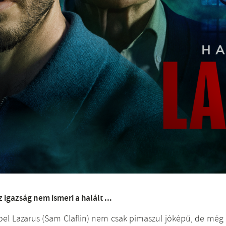
z igazság nem ismeri a halált ...
oel Lazarus (Sam Claflin) nem csak pimaszul jóképű, de még me