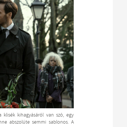
 klisék kihagyásáról van szó, egy
enne abszolúte semmi sablonos. A