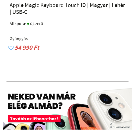
Apple Magic Keyboard Touch ID | Magyar | Fehér
| USB-C
●
Állapota:
újszerű
Gyöngyös
54 990 Ft