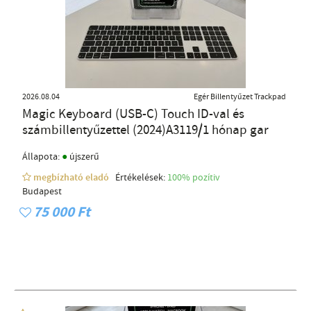
2026.08.04
Egér Billentyűzet Trackpad
Magic Keyboard (USB-C) Touch ID-val és
számbillentyűzettel (2024)A3119/1 hónap gar
●
Állapota:
újszerű
megbízható eladó
Értékelések:
100% pozítiv
Budapest
75 000 Ft