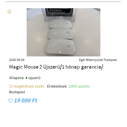
2026.08.04
Egér Billentyűzet Trackpad
Magic Mouse 2 Újszerű/1 hónap garancia/
●
Állapota:
újszerű
megbízható eladó
Értékelések:
100% pozítiv
Budapest
19 000 Ft