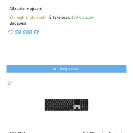
●
Állapota:
újszerű
megbízható eladó
Értékelések:
100% pozítiv
Budapest
59 990 Ft
Irány a bolt!