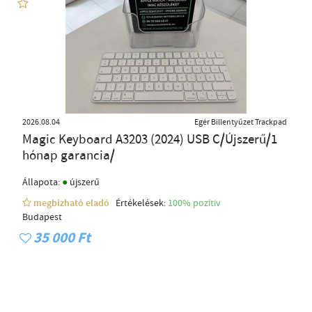
2026.08.04
Egér Billentyűzet Trackpad
Magic Keyboard A3203 (2024) USB C/Újszerű/1
hónap garancia/
●
Állapota:
újszerű
megbízható eladó
Értékelések:
100% pozítiv
Budapest
35 000 Ft