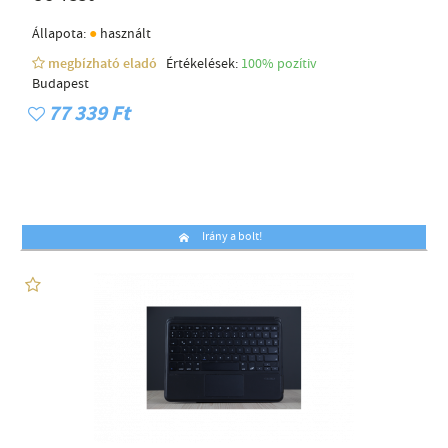
●
Állapota:
használt
megbízható eladó
Értékelések:
100% pozítiv
Budapest
77 339 Ft
Irány a bolt!