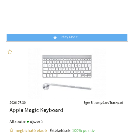
Irány a bolt!
2026.07.30
Egér Billentyűzet Trackpad
Apple Magic Keyboard
●
Állapota:
újszerű
megbízható eladó
Értékelések:
100% pozítiv