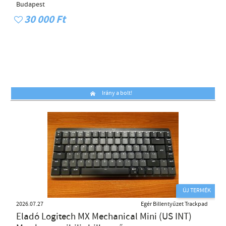
Budapest
30 000 Ft
Irány a bolt!
ÚJ TERMÉK
2026.07.27
Egér Billentyűzet Trackpad
Eladó Logitech MX Mechanical Mini (US INT)