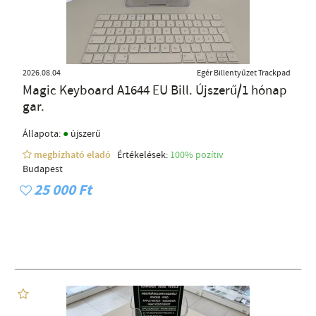
2026.08.04
Egér Billentyűzet Trackpad
Magic Keyboard A1644 EU Bill. Újszerű/1 hónap
gar.
●
Állapota:
újszerű
megbízható eladó
Értékelések:
100% pozítiv
Budapest
25 000 Ft