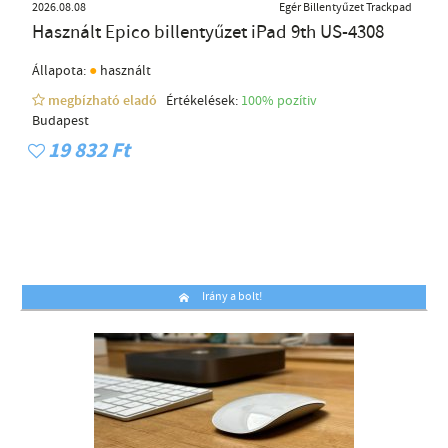
2026.08.08
Egér Billentyűzet Trackpad
Használt Epico billentyűzet iPad 9th US-4308
●
Állapota:
használt
megbízható eladó
Értékelések:
100% pozítiv
Budapest
19 832 Ft
Irány a bolt!