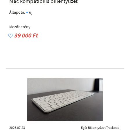
Mac kompatibilis billentyűzet
●
Állapota:
új
Mezőberény
39 000 Ft
2026.07.23
Egér Billentyűzet Trackpad