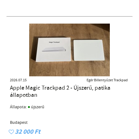
2026.07.15
Egér Billentyűzet Trackpad
Apple Magic Trackpad 2 - Újszerű, patika
állapotban
●
Állapota:
újszerű
Budapest
32 000 Ft