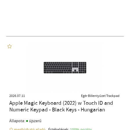
2026.07.11
Egér Billentyűzet Trackpad
Apple Magic Keyboard (2022) w Touch ID and
Numeric Keypad - Black Keys - Hungarian
●
Állapota:
újszerű
megbízható eladó
Értékelések:
100% pozítiv