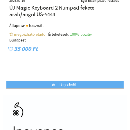
2026.07.10
Egér Billentyűzet Trackpad
ÚJ Magic Keyboard 2 Numpad fekete
arab/angol US-5444
●
Állapota:
használt
megbízható eladó
Értékelések:
100% pozítiv
Budapest
35 000 Ft
Irány a bolt!