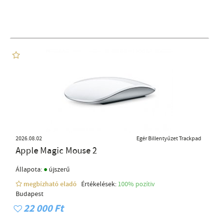
2026.08.02
Egér Billentyűzet Trackpad
Apple Magic Mouse 2
●
Állapota:
újszerű
megbízható eladó
Értékelések:
100% pozítiv
Budapest
22 000 Ft