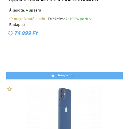
●
Állapota:
újszerű
megbízható eladó
Értékelések:
100% pozítiv
Budapest
74 999 Ft
Irány a bolt!