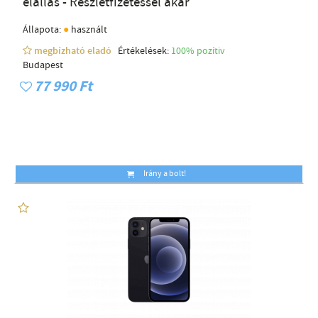
elállás - Részletfizetéssel akár
●
Állapota:
használt
megbízható eladó
Értékelések:
100% pozítiv
Budapest
77 990 Ft
Irány a bolt!