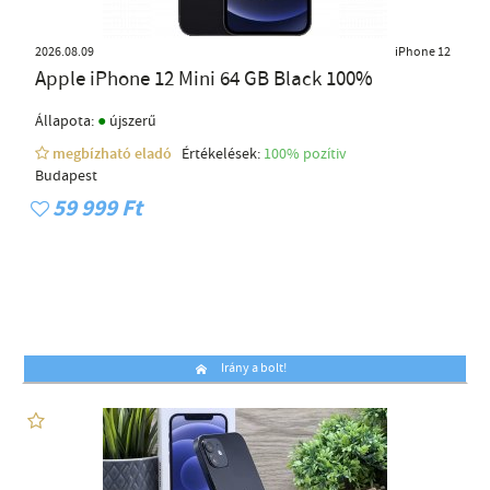
2026.08.09
iPhone 12
Apple iPhone 12 Mini 64 GB Black 100%
●
Állapota:
újszerű
megbízható eladó
Értékelések:
100% pozítiv
Budapest
59 999 Ft
Irány a bolt!