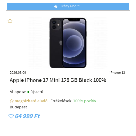
Irány a bolt!
2026.08.09
iPhone 12
Apple iPhone 12 Mini 128 GB Black 100%
●
Állapota:
újszerű
megbízható eladó
Értékelések:
100% pozítiv
Budapest
64 999 Ft