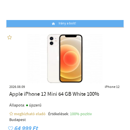
Irány a bolt!
2026.08.09
iPhone 12
Apple iPhone 12 Mini 64 GB White 100%
●
Állapota:
újszerű
megbízható eladó
Értékelések:
100% pozítiv
Budapest
64 999 Ft