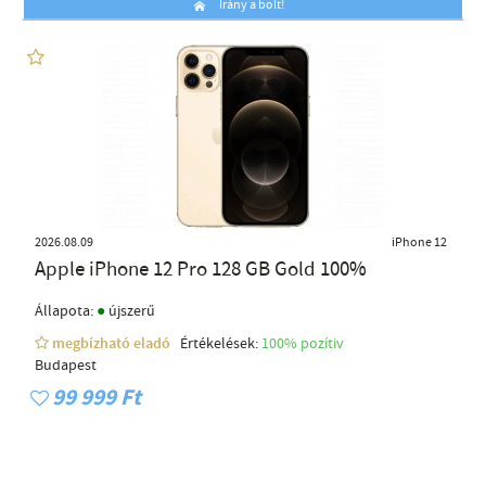
Irány a bolt!
2026.08.09
iPhone 12
Apple iPhone 12 Pro 128 GB Gold 100%
●
Állapota:
újszerű
megbízható eladó
Értékelések:
100% pozítiv
Budapest
99 999 Ft