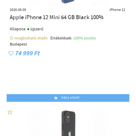
2026.08.09
iPhone 12
Apple iPhone 12 Mini 64 GB Black 100%
●
Állapota:
újszerű
megbízható eladó
Értékelések:
100% pozítiv
Budapest
74 999 Ft
Irány a bolt!