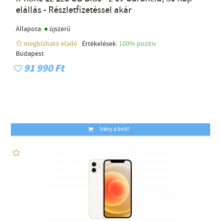
elállás - Részletfizetéssel akár
●
Állapota:
újszerű
megbízható eladó
Értékelések:
100% pozítiv
Budapest
91 990 Ft
Irány a bolt!