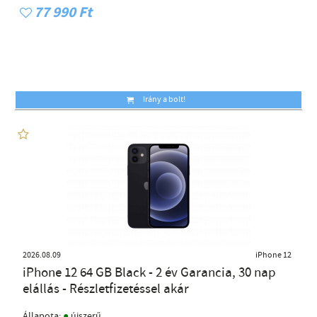
77 990 Ft
Irány a bolt!
2026.08.09
iPhone 12
iPhone 12 64 GB Black - 2 év Garancia, 30 nap
elállás - Részletfizetéssel akár
●
Állapota:
újszerű