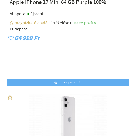
Apple iPhone 12 Mini 64 GB Purple 100%
●
Állapota:
újszerű
megbízható eladó
Értékelések:
100% pozítiv
Budapest
64 999 Ft
Irány a bolt!