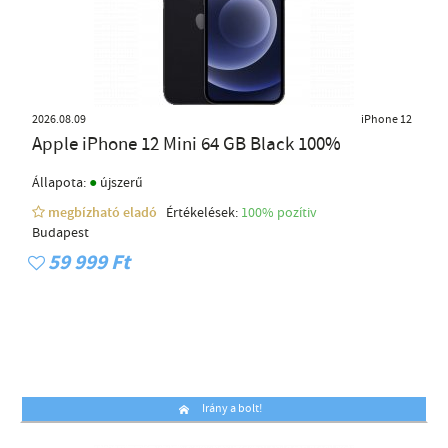
2026.08.09
iPhone 12
Apple iPhone 12 Mini 64 GB Black 100%
●
Állapota:
újszerű
megbízható eladó
Értékelések:
100% pozítiv
Budapest
59 999 Ft
Irány a bolt!