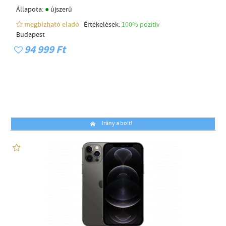
●
Állapota:
újszerű
megbízható eladó
Értékelések:
100% pozítiv
Budapest
94 999 Ft
Irány a bolt!