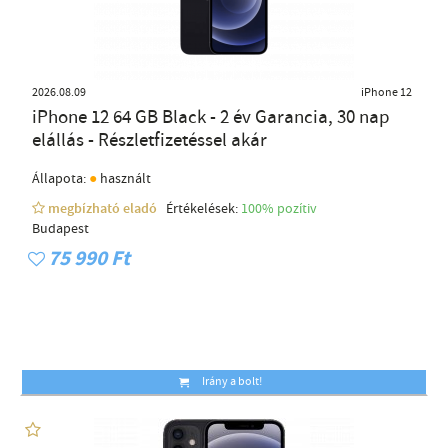
2026.08.09
iPhone 12
iPhone 12 64 GB Black - 2 év Garancia, 30 nap
elállás - Részletfizetéssel akár
●
Állapota:
használt
megbízható eladó
Értékelések:
100% pozítiv
Budapest
75 990 Ft
Irány a bolt!