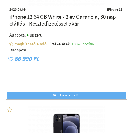
2026.08.09
iPhone 12
iPhone 12 64 GB White - 2 év Garancia, 30 nap
elállás - Részletfizetéssel akár
●
Állapota:
újszerű
megbízható eladó
Értékelések:
100% pozítiv
Budapest
86 990 Ft
Irány a bolt!