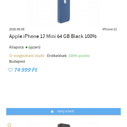
2026.08.09
iPhone 12
Apple iPhone 12 Mini 64 GB Black 100%
●
Állapota:
újszerű
megbízható eladó
Értékelések:
100% pozítiv
Budapest
74 999 Ft
Irány a bolt!