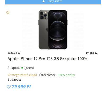
Irány a bolt!
2026.08.10
iPhone 12
Apple iPhone 12 Pro 128 GB Graphite 100%
●
Állapota:
újszerű
megbízható eladó
Értékelések:
100% pozítiv
Budapest
79 999 Ft