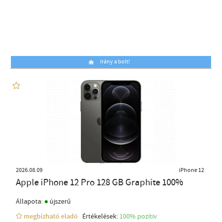
Irány a bolt!
2026.08.09
iPhone 12
Apple iPhone 12 Pro 128 GB Graphite 100%
●
Állapota:
újszerű
megbízható eladó
Értékelések:
100% pozítiv