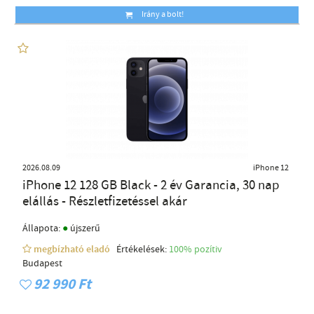
Irány a bolt!
2026.08.09
iPhone 12
iPhone 12 128 GB Black - 2 év Garancia, 30 nap
elállás - Részletfizetéssel akár
●
Állapota:
újszerű
megbízható eladó
Értékelések:
100% pozítiv
Budapest
92 990 Ft