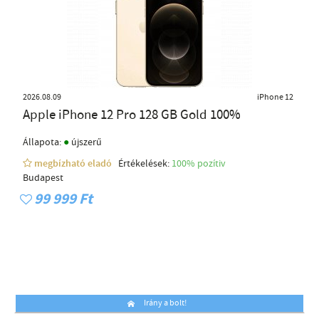
2026.08.09
iPhone 12
Apple iPhone 12 Pro 128 GB Gold 100%
●
Állapota:
újszerű
megbízható eladó
Értékelések:
100% pozítiv
Budapest
99 999 Ft
Irány a bolt!