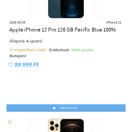
2026.08.09
iPhone 12
Apple iPhone 12 Pro 128 GB Pacific Blue 100%
●
Állapota:
újszerű
megbízható eladó
Értékelések:
100% pozítiv
Budapest
99 999 Ft
Irány a bolt!