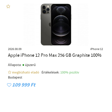
2026.08.09
iPhone 12
Apple iPhone 12 Pro Max 256 GB Graphite 100%
●
Állapota:
újszerű
megbízható eladó
Értékelések:
100% pozítiv
Budapest
109 999 Ft