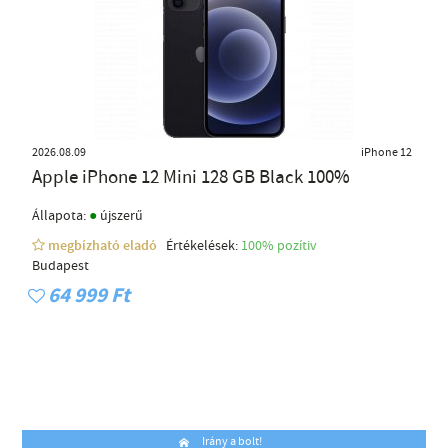
2026.08.09
iPhone 12
Apple iPhone 12 Mini 128 GB Black 100%
●
Állapota:
újszerű
megbízható eladó
Értékelések:
100% pozítiv
Budapest
64 999 Ft
Irány a bolt!