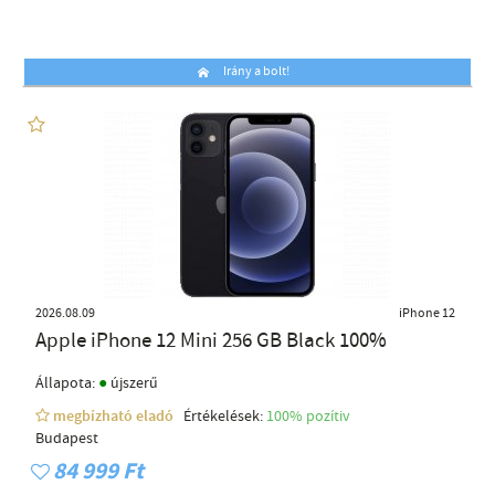
Irány a bolt!
2026.08.09
iPhone 12
Apple iPhone 12 Mini 256 GB Black 100%
●
Állapota:
újszerű
megbízható eladó
Értékelések:
100% pozítiv
Budapest
84 999 Ft