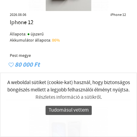
2026.08.06
iPhone 12
Iphone 12
●
Állapota:
újszerű
Akkumulátor állapota:
86%
Pest megye
80 000 Ft
A weboldal sütiket (cookie-kat) használ, hogy biztonságos
böngészés mellett a legjobb felhasználói élményt nyújtsa.
Részletes információ a sütikről
.
Tudomásul vettem