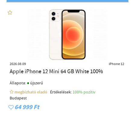
2026.08.09
iPhone 12
Apple iPhone 12 Mini 64 GB White 100%
●
Állapota:
újszerű
megbízható eladó
Értékelések:
100% pozítiv
Budapest
64 999 Ft