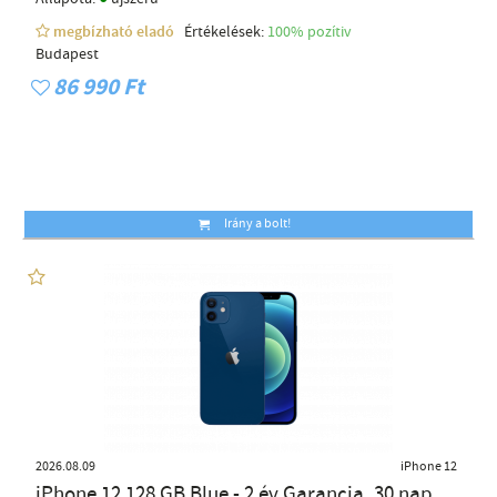
megbízható eladó
Értékelések:
100% pozítiv
Budapest
86 990 Ft
Irány a bolt!
2026.08.09
iPhone 12
iPhone 12 128 GB Blue - 2 év Garancia, 30 nap