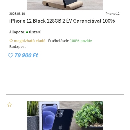
2026.08.10
iPhone 12
iPhone 12 Black 128GB 2 ÉV Garanciával 100%
●
Állapota:
újszerű
megbízható eladó
Értékelések:
100% pozítiv
Budapest
79 900 Ft