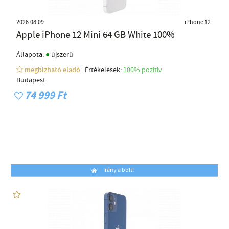
2026.08.09
iPhone 12
Apple iPhone 12 Mini 64 GB White 100%
●
Állapota:
újszerű
megbízható eladó
Értékelések:
100% pozítiv
Budapest
74 999 Ft
Irány a bolt!