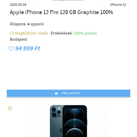
2026.08.09
iPhone 12
Apple iPhone 12 Pro 128 GB Graphite 100%
●
Állapota:
újszerű
megbízható eladó
Értékelések:
100% pozítiv
Budapest
94 999 Ft
Irány a bolt!