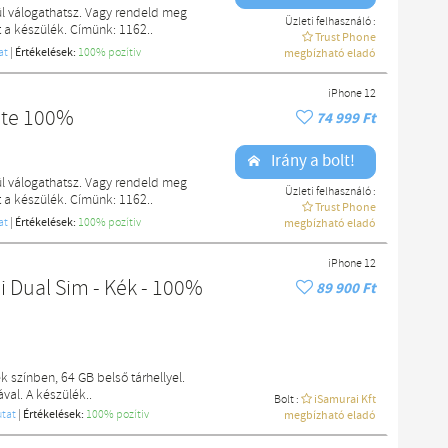
l válogathatsz. Vagy rendeld meg
Üzleti felhasználó :
a készülék. Címünk: 1162..
Trust Phone
at
|
Értékelések:
100% pozítiv
megbízható eladó
iPhone 12
ite 100%
74 999 Ft
Irány a bolt!
l válogathatsz. Vagy rendeld meg
Üzleti felhasználó :
a készülék. Címünk: 1162..
Trust Phone
at
|
Értékelések:
100% pozítiv
megbízható eladó
iPhone 12
ai Dual Sim - Kék - 100%
89 900 Ft
 színben, 64 GB belső tárhellyel.
val. A készülék..
Bolt :
iSamurai Kft
tat
|
Értékelések:
100% pozítiv
megbízható eladó