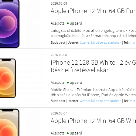
2026.08.08
Apple iPhone 12 Mini 64 GB Pu
●
Állapota:
újszerű
Látogass el üzletünkbe ahol rengeteg termék közü
csomagküldéssel és akár már másnap nálad lehet 
Budapest
|
Üzenet:
Üzenet küldése az eladónak
|
Tel:
mut
2026.08.08
iPhone 12 128 GB White - 2 év Ga
Részletfizetéssel akár
●
Állapota:
újszerű
Mobile Shark – Prémium használt Apple készülék
több száz ellenőrzött iPhone, iPad és Apple Watch
Budapest
|
Üzenet:
Üzenet küldése az eladónak
|
Tel:
mut
2026.08.07
Apple iPhone 12 Mini 64 GB Wh
●
Állapota:
újszerű