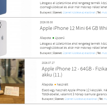
Látogass el üzletünkbe ahol rengeteg termék közü
csomagküldéssel és akár már másnap nálad lehet 
Budapest
|
Üzenet:
Üzenet küldése az eladónak
|
Tel:
mut
2026.08.08
Apple iPhone 12 Mini 64 GB Wh
●
Állapota:
újszerű
Látogass el üzletünkbe ahol rengeteg termék közü
csomagküldéssel és akár már másnap nálad lehet 
Budapest
|
Üzenet:
Üzenet küldése az eladónak
|
Tel:
mut
2026.07.27
Apple iPhone 12 - 64GB - Fizik
akku (11.)
●
Állapota:
használt
Eladó egy használt Apple iPhone 12 készülék. Kék
Töltőkábellel, valamint 3 hónap isamurai garanciá
Budapest
|
Üzenet:
Üzenet küldése az eladónak
|
Tel:
mu