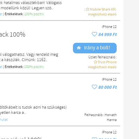
ek hatalmas választékban! Válogass
 modellünk közül! Legyen szó..
:
Mobile Shark Kft.
at
|
Értékelések:
100% pozítiv
megbízható eladó
iPhone 12
lack 100%
84 999 Ft
Irány a bolt!
l válogathatsz. Vagy rendeld meg
Üzleti felhasználó :
a készülék. Címünk: 1162..
Trust Phone
at
|
Értékelések:
100% pozítiv
megbízható eladó
iPhone 12
80 000 Ft
ltőkábelt is tudok adni ha szükséges)
yetlen karca a..
Felhasználó :
Horvath
mutat
Hanna
iPhone 12