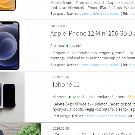
Mobile Shark – Prémium használt Apple készülék
több száz ellenőrzött iPhone, iPad és Apple Watch
Budapest
|
Üzenet:
Üzenet küldése az eladónak
|
Tel:
mut
2026.08.08
Apple iPhone 12 Mini 256 GB B
●
Állapota:
újszerű
Látogass el üzletünkbe ahol rengeteg termék közü
csomagküldéssel és akár már másnap nálad lehet 
Budapest
|
Üzenet:
Üzenet küldése az eladónak
|
Tel:
mut
2026.08.06
Iphone 12
●
Állapota:
újszerű
Akkumulátor állapota:
86%
Fekete 64gb 86%os akkumlátor Eredeti doboz (tö
Gyönyörű állapotú, végig volt rajta fólia és tok, eg
Pest megye
|
Üzenet:
Üzenet küldése az eladónak
|
Tel:
2026.08.08