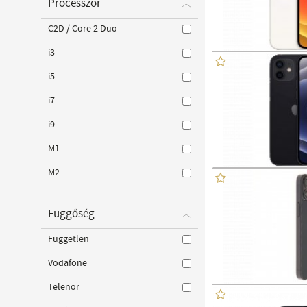
Processzor
C2D / Core 2 Duo
i3
i5
i7
i9
M1
M2
Függőség
Független
Vodafone
Telenor