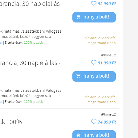
rancia, 30 nap elállás -
92 990 Ft
Irány a bolt!
ek hatalmas választékban! Válogass
 modellünk közül! Legyen szó..
:
Mobile Shark Kft.
at
|
Értékelések:
100% pozítiv
megbízható eladó
iPhone 12
ancia, 30 nap elállás -
91 990 Ft
Irány a bolt!
ek hatalmas választékban! Válogass
 modellünk közül! Legyen szó..
:
Mobile Shark Kft.
at
|
Értékelések:
100% pozítiv
megbízható eladó
iPhone 12
ack 100%
74 999 Ft
Irány a bolt!