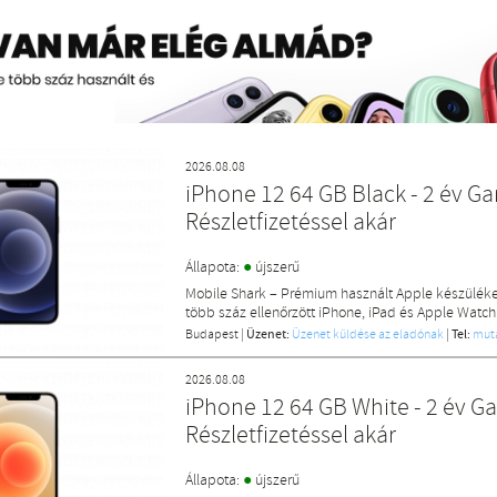
2026.08.08
iPhone 12 64 GB Black - 2 év Gar
Részletfizetéssel akár
●
Állapota:
újszerű
Mobile Shark – Prémium használt Apple készülék
több száz ellenőrzött iPhone, iPad és Apple Watch
Budapest
|
Üzenet:
Üzenet küldése az eladónak
|
Tel:
mut
2026.08.08
iPhone 12 64 GB White - 2 év Gar
Részletfizetéssel akár
●
Állapota:
újszerű