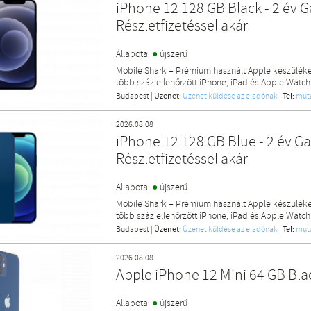
iPhone 12 128 GB Black - 2 év Ga
Részletfizetéssel akár
●
Állapota:
újszerű
Mobile Shark – Prémium használt Apple készülék
több száz ellenőrzött iPhone, iPad és Apple Watch
Budapest
|
Üzenet:
Üzenet küldése az eladónak
|
Tel:
mut
2026.08.08
iPhone 12 128 GB Blue - 2 év Gar
Részletfizetéssel akár
●
Állapota:
újszerű
Mobile Shark – Prémium használt Apple készülék
több száz ellenőrzött iPhone, iPad és Apple Watch
Budapest
|
Üzenet:
Üzenet küldése az eladónak
|
Tel:
mut
2026.08.08
Apple iPhone 12 Mini 64 GB Bl
●
Állapota:
újszerű