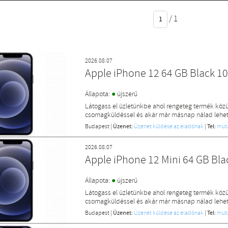
/
1
2026.08.07
Apple iPhone 12 64 GB Black 1
●
Állapota:
újszerű
Látogass el üzletünkbe ahol rengeteg termék közü
csomagküldéssel és akár már másnap nálad lehet 
Budapest
|
Üzenet:
Üzenet küldése az eladónak
|
Tel:
mut
2026.08.07
Apple iPhone 12 Mini 64 GB Bl
●
Állapota:
újszerű
Látogass el üzletünkbe ahol rengeteg termék közü
csomagküldéssel és akár már másnap nálad lehet 
Budapest
|
Üzenet:
Üzenet küldése az eladónak
|
Tel:
mut