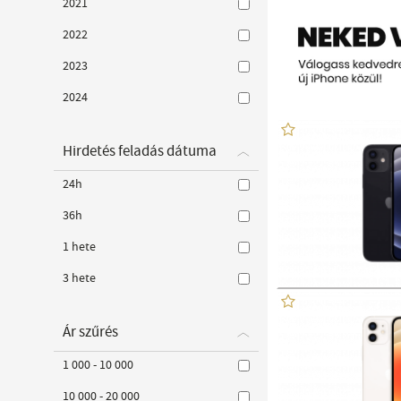
2021
2022
2023
2024
Hirdetés feladás dátuma
24h
36h
1 hete
3 hete
Ár szűrés
1 000 - 10 000
10 000 - 20 000