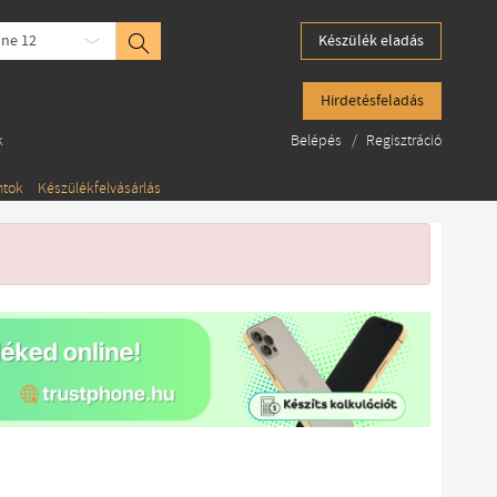
one 12
Készülék eladás
Hirdetésfeladás
k
Belépés
/
Regisztráció
ntok
Készülékfelvásárlás