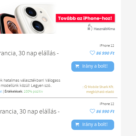
iPhone 12
ancia, 30 nap elállás -
86 990 Ft
Irány a bolt!
ek hatalmas választékban! Válogass
 modellünk közül! Legyen szó..
:
Mobile Shark Kft.
at
|
Értékelések:
100% pozítiv
megbízható eladó
iPhone 12
ancia, 30 nap elállás -
86 990 Ft
Irány a bolt!