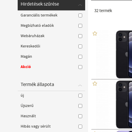
Hirdetések szűrése
32
termék
Garanciális termékek
Megbízható eladók
Webáruházak
Kereskedői
Magán
Akció
Termék állapota
új
Újszerű
Használt
Hibás vagy sérült