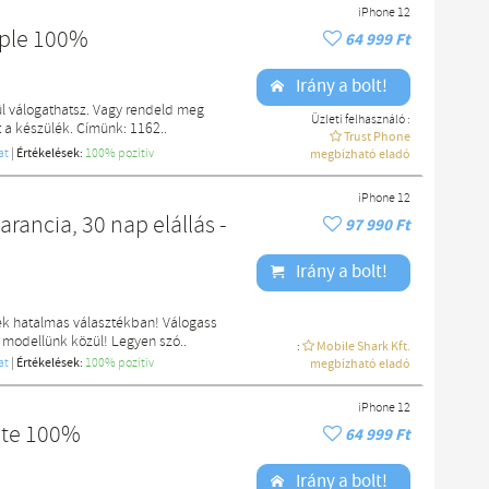
iPhone 12
rple 100%
64 999 Ft
Irány a bolt!
l válogathatsz. Vagy rendeld meg
Üzleti felhasználó :
a készülék. Címünk: 1162..
Trust Phone
at
|
Értékelések:
100% pozítiv
megbízható eladó
iPhone 12
rancia, 30 nap elállás -
97 990 Ft
Irány a bolt!
ek hatalmas választékban! Válogass
 modellünk közül! Legyen szó..
:
Mobile Shark Kft.
at
|
Értékelések:
100% pozítiv
megbízható eladó
iPhone 12
ite 100%
64 999 Ft
Irány a bolt!