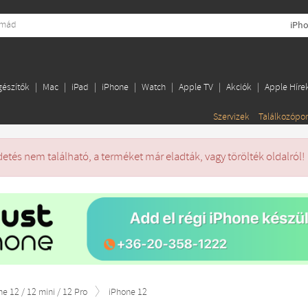
iPh
gészítők
Mac
iPad
iPhone
Watch
Apple TV
Akciók
Apple Híre
Szervizek
Találkozópo
detés nem található, a terméket már eladták, vagy törölték oldalról!
ne 12 / 12 mini / 12 Pro
iPhone 12