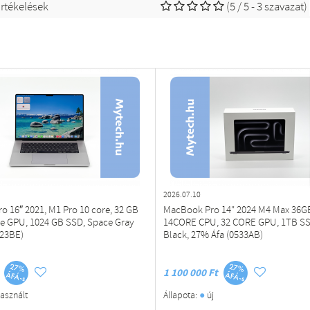
rtékelések
(5 / 5 - 3 szavazat)
2026.07.10
 16″ 2021, M1 Pro 10 core, 32 GB
MacBook Pro 14" 2024 M4 Max 36G
re GPU, 1024 GB SSD, Space Gray
14CORE CPU, 32 CORE GPU, 1TB SS
523BE)
Black, 27% Áfa (0533AB)
1 100 000 Ft
●
asznált
Állapota:
új