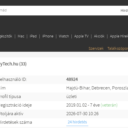
Hird
gészítők
Mac
iPad
iPhone
Watch
Apple TV
Akciók
Apple Híre
Szervizek
Találkozópo
yTech.hu (33)
elhasználó ID:
48924
Cím
Hajdú-Bihar, Debrecen, Poroszl
rofil típusa
üzleti
egisztráció ideje
2019.01.02 - 7 éve
(veterán)
toljára aktív
2026-07-30 10:26
irdetések száma
24 hirdetés