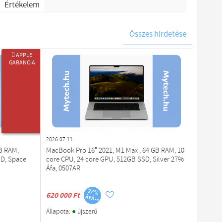
Értékelem
Összes hirdetése
 APPLE
GARANCIA
ÚJ TERMÉK
2026.07.11
B RAM,
MacBook Pro 16″ 2021, M1 Max , 64 GB RAM, 10
D, Space
core CPU, 24 core GPU, 512GB SSD, Silver 27%
Áfa, 0507AR
620 000 Ft
●
Állapota:
újszerű