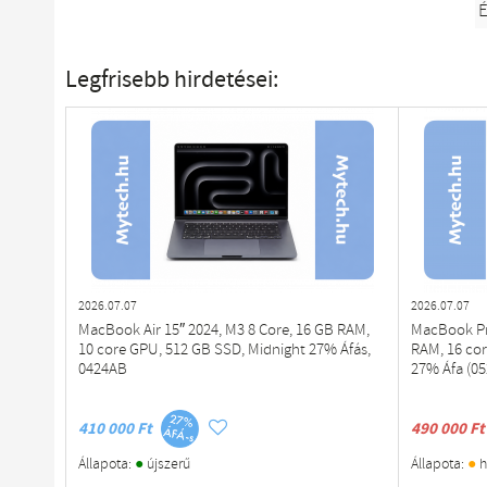
É
Legfrisebb hirdetései:
2026.07.07
2026.07.07
MacBook Air 15″ 2024, M3 8 Core, 16 GB RAM,
MacBook Pro
10 core GPU, 512 GB SSD, Midnight 27% Áfás,
RAM, 16 co
0424AB
27% Áfa (0
410 000 Ft
490 000 Ft
●
●
Állapota:
újszerű
Állapota:
h