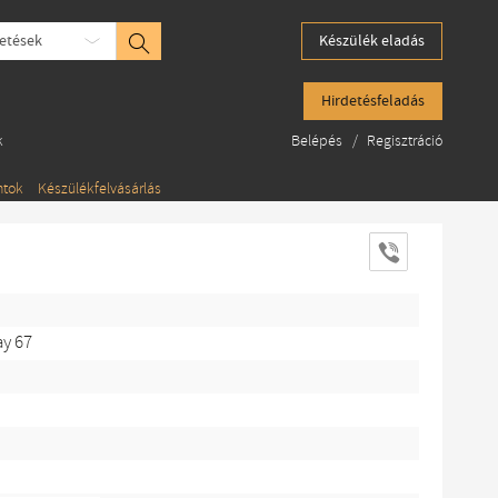
etések
Készülék eladás
Hirdetésfeladás
k
Belépés
/
Regisztráció
ntok
Készülékfelvásárlás
ay 67