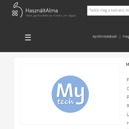
☰
Apróhirdetések
Kie
M
F
P
R
U
H