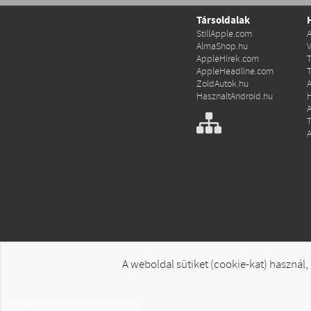
Társoldalak
StillApple.com
AlmaShop.hu
AppleHirek.com
AppleHeadline.com
ZoldAutok.hu
HasznaltAndroid.hu
A weboldal sütiket (cookie-kat) használ,
Copyright © 2010-2026 StillApple