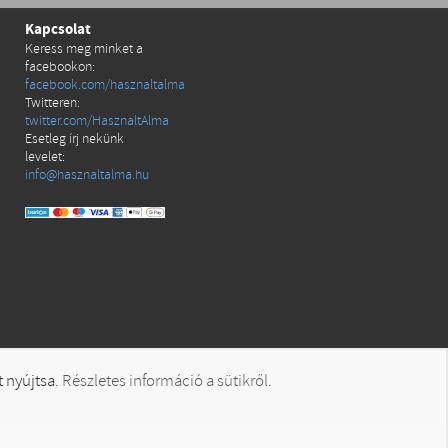
Kapcsolat
Keress meg minket a
facebookon:
facebook.com/hasznaltalma
Twitteren:
twitter.com/HasznaltAlma
Esetleg írj nekünk
levelet:
info@hasznaltalma.hu
t nyújtsa.
Részletes információ a sütikről
.