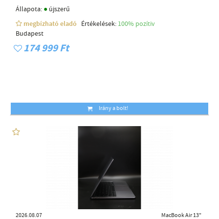
●
Állapota:
újszerű
megbízható eladó
Értékelések:
100% pozítiv
Budapest
174 999 Ft
Irány a bolt!
2026.08.07
MacBook Air 13"