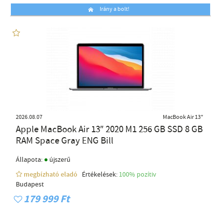
Irány a bolt!
2026.08.07
MacBook Air 13"
Apple MacBook Air 13″ 2020 M1 256 GB SSD 8 GB
RAM Space Gray ENG Bill
●
Állapota:
újszerű
megbízható eladó
Értékelések:
100% pozítiv
Budapest
179 999 Ft