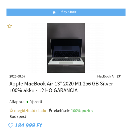
Irány a bolt!
2026.08.07
MacBook Air 13"
Apple MacBook Air 13″ 2020 M1 256 GB Silver
100% akku - 12 HÓ GARANCIA
●
Állapota:
újszerű
megbízható eladó
Értékelések:
100% pozítiv
Budapest
184 999 Ft