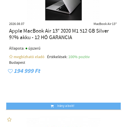
2026.08.07
MacBook Air 13"
Apple MacBook Air 13″ 2020 M1 512 GB Silver
97% akku - 12 HÓ GARANCIA
●
Állapota:
újszerű
megbízható eladó
Értékelések:
100% pozítiv
Budapest
194 999 Ft
Irány a bolt!