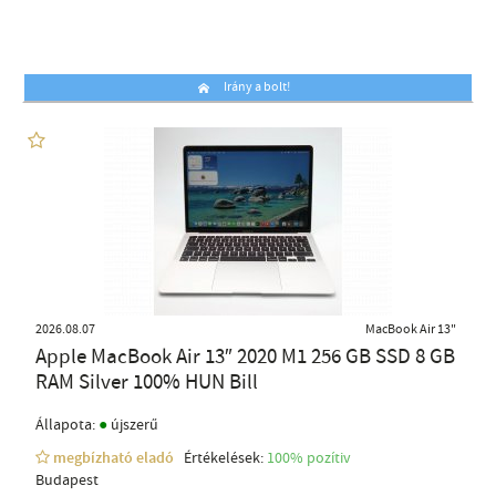
Irány a bolt!
2026.08.07
MacBook Air 13"
Apple MacBook Air 13″ 2020 M1 256 GB SSD 8 GB
RAM Silver 100% HUN Bill
●
Állapota:
újszerű
megbízható eladó
Értékelések:
100% pozítiv
Budapest