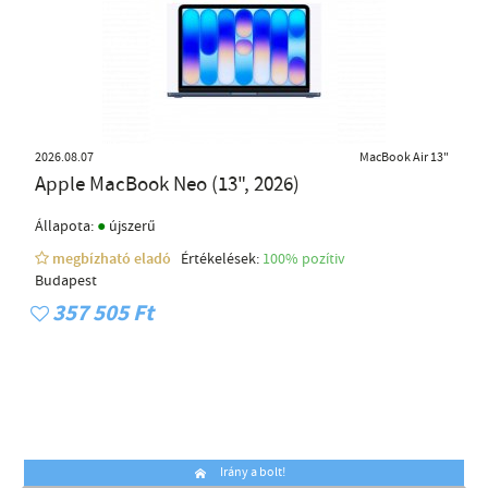
2026.08.07
MacBook Air 13"
Apple MacBook Neo (13", 2026)
●
Állapota:
újszerű
megbízható eladó
Értékelések:
100% pozítiv
Budapest
357 505 Ft
Irány a bolt!