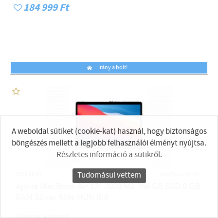
184 999 Ft
Irány a bolt!
A weboldal sütiket (cookie-kat) használ, hogy biztonságos
böngészés mellett a legjobb felhasználói élményt nyújtsa.
Részletes információ a sütikről
.
Tudomásul vettem
2026.08.07
MacBook Air 13"
Apple MacBook Air 13″ 2020 M1 256 GB SSD 8 GB
RAM Silver 91% HUN Bill
●
Állapota:
újszerű