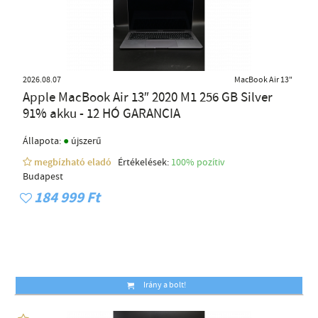
2026.08.07
MacBook Air 13"
Apple MacBook Air 13″ 2020 M1 256 GB Silver
91% akku - 12 HÓ GARANCIA
●
Állapota:
újszerű
megbízható eladó
Értékelések:
100% pozítiv
Budapest
184 999 Ft
Irány a bolt!