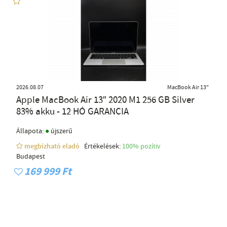
2026.08.07
MacBook Air 13"
Apple MacBook Air 13″ 2020 M1 256 GB Silver
83% akku - 12 HÓ GARANCIA
●
Állapota:
újszerű
megbízható eladó
Értékelések:
100% pozítiv
Budapest
169 999 Ft