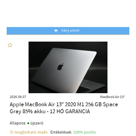
Irány a bolt!
2026.08.07
MacBook Air 13"
Apple MacBook Air 13″ 2020 M1 256 GB Space
Gray 85% akku - 12 HÓ GARANCIA
●
Állapota:
újszerű
megbízható eladó
Értékelések:
100% pozítiv