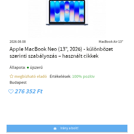
2026.08.08
MacBook Air 13"
Apple MacBook Neo (13", 2026) - különbözet
szerinti szabályozás – használt cikkek
●
Állapota:
újszerű
megbízható eladó
Értékelések:
100% pozítiv
Budapest
276 352 Ft
Irány a bolt!