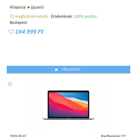
●
Állapota:
újszerű
megbízható eladó
Értékelések:
100% pozítiv
Budapest
164 999 Ft
Irány a bolt!
2026.08.07
MacBook Air 13"