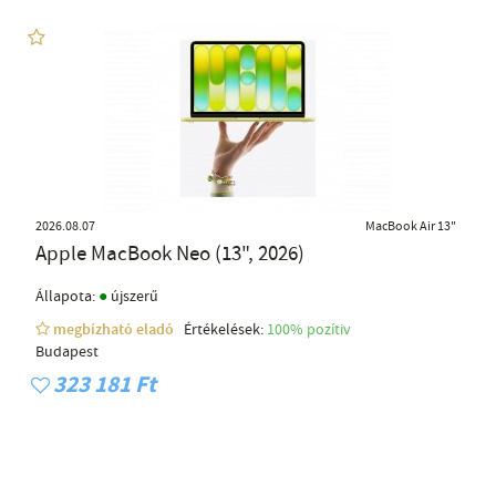
2026.08.07
MacBook Air 13"
Apple MacBook Neo (13", 2026)
●
Állapota:
újszerű
megbízható eladó
Értékelések:
100% pozítiv
Budapest
323 181 Ft