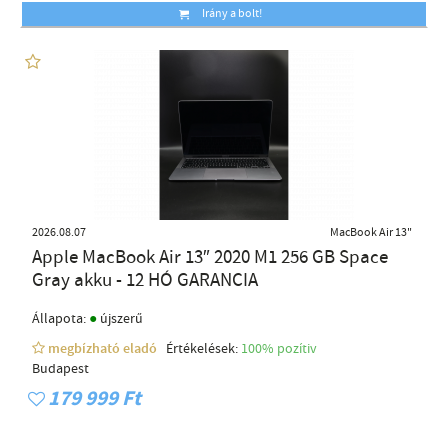
Irány a bolt!
2026.08.07
MacBook Air 13"
Apple MacBook Air 13″ 2020 M1 256 GB Space
Gray akku - 12 HÓ GARANCIA
●
Állapota:
újszerű
megbízható eladó
Értékelések:
100% pozítiv
Budapest
179 999 Ft