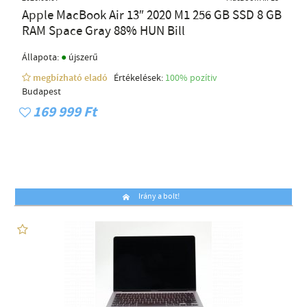
Apple MacBook Air 13″ 2020 M1 256 GB SSD 8 GB
RAM Space Gray 88% HUN Bill
●
Állapota:
újszerű
megbízható eladó
Értékelések:
100% pozítiv
Budapest
169 999 Ft
Irány a bolt!