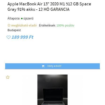
Apple MacBook Air 13″ 2020 M1 512 GB Space
Gray 91% akku - 12 HÓ GARANCIA
●
Állapota:
újszerű
megbízható eladó
Értékelések:
100% pozítiv
Budapest
189 999 Ft
Irány a bolt!