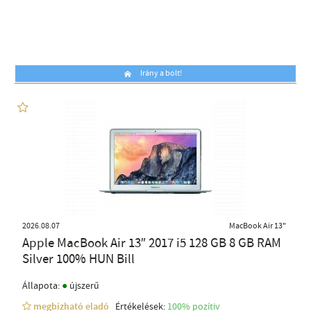
Irány a bolt!
2026.08.07
MacBook Air 13"
Apple MacBook Air 13″ 2017 i5 128 GB 8 GB RAM
Silver 100% HUN Bill
●
Állapota:
újszerű
megbízható eladó
Értékelések:
100% pozítiv