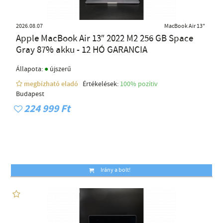
2026.08.07
MacBook Air 13"
Apple MacBook Air 13″ 2022 M2 256 GB Space
Gray 87% akku - 12 HÓ GARANCIA
●
Állapota:
újszerű
megbízható eladó
Értékelések:
100% pozítiv
Budapest
224 999 Ft
Irány a bolt!