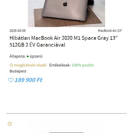
2026.08.08
MacBook Air 13"
Hibátlan MacBook Air 2020 M1 Space Gray 13”
512GB 2 ÉV Garanciával
●
Állapota:
újszerű
megbízható eladó
Értékelések:
100% pozítiv
Budapest
189 900 Ft