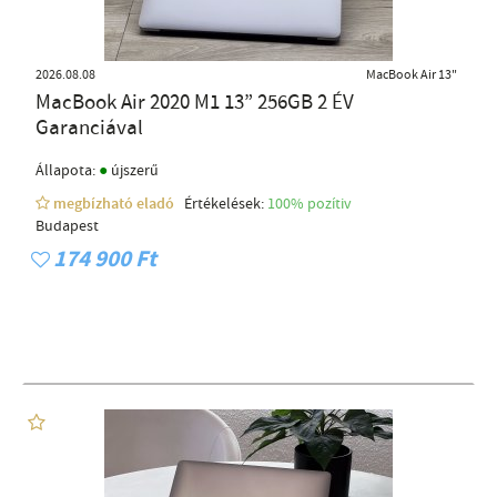
2026.08.08
MacBook Air 13"
MacBook Air 2020 M1 13” 256GB 2 ÉV
Garanciával
●
Állapota:
újszerű
megbízható eladó
Értékelések:
100% pozítiv
Budapest
174 900 Ft