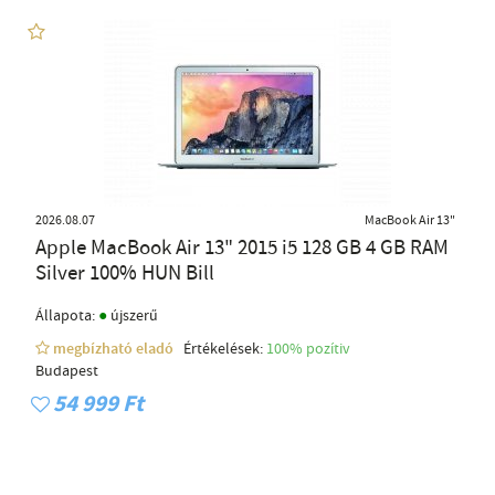
2026.08.07
MacBook Air 13"
Apple MacBook Air 13" 2015 i5 128 GB 4 GB RAM
Silver 100% HUN Bill
●
Állapota:
újszerű
megbízható eladó
Értékelések:
100% pozítiv
Budapest
54 999 Ft