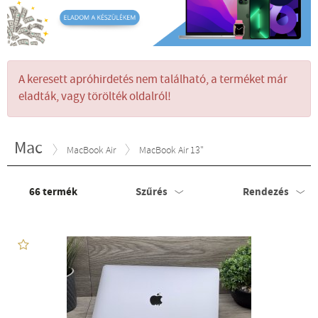
A keresett apróhirdetés nem található, a terméket már
eladták, vagy törölték oldalról!
Mac
MacBook Air
MacBook Air 13"
66
termék
Szűrés
Rendezés