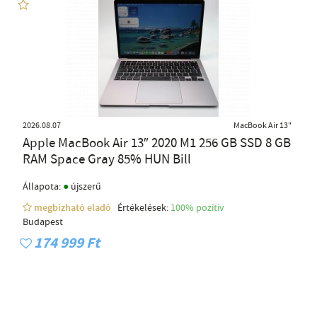
2026.08.07
MacBook Air 13"
Apple MacBook Air 13″ 2020 M1 256 GB SSD 8 GB
RAM Space Gray 85% HUN Bill
●
Állapota:
újszerű
megbízható eladó
Értékelések:
100% pozítiv
Budapest
174 999 Ft