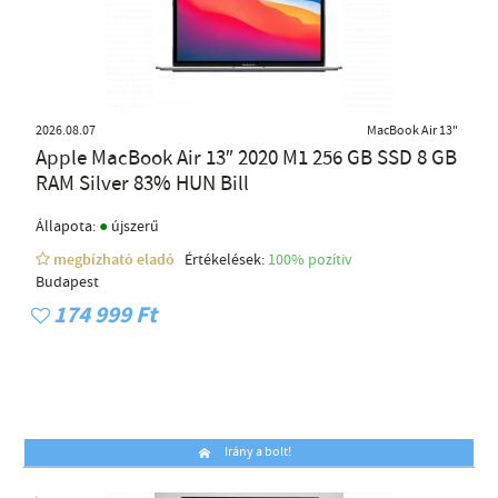
2026.08.07
MacBook Air 13"
Apple MacBook Air 13″ 2020 M1 256 GB SSD 8 GB
RAM Silver 83% HUN Bill
●
Állapota:
újszerű
megbízható eladó
Értékelések:
100% pozítiv
Budapest
174 999 Ft
Irány a bolt!