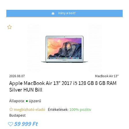
Irány a bolt!
2026.08.07
MacBook Air 13"
Apple MacBook Air 13″ 2017 i5 128 GB 8 GB RAM
Silver HUN Bill
●
Állapota:
újszerű
megbízható eladó
Értékelések:
100% pozítiv
Budapest
59 999 Ft