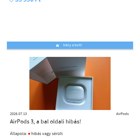
Irány a bolt!
2026.07.13
AirPods
AirPods 3, a bal oldali hibás!
●
Állapota:
hibás vagy sérült