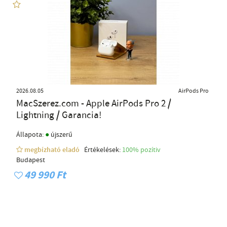
2026.08.05
AirPods Pro
MacSzerez.com - Apple AirPods Pro 2 /
Lightning / Garancia!
●
Állapota:
újszerű
megbízható eladó
Értékelések:
100% pozítiv
Budapest
49 990 Ft