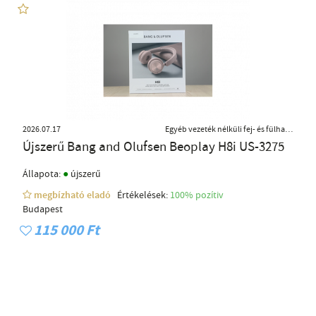
2026.07.17
Egyéb vezeték nélküli fej- és fülhallgató
Újszerű Bang and Olufsen Beoplay H8i US-3275
●
Állapota:
újszerű
megbízható eladó
Értékelések:
100% pozítiv
Budapest
115 000 Ft