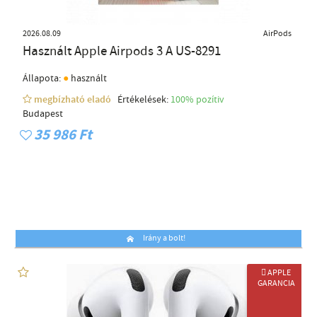
2026.08.09
AirPods
Használt Apple Airpods 3 A US-8291
●
Állapota:
használt
megbízható eladó
Értékelések:
100% pozítiv
Budapest
35 986 Ft
Irány a bolt!
 APPLE
GARANCIA