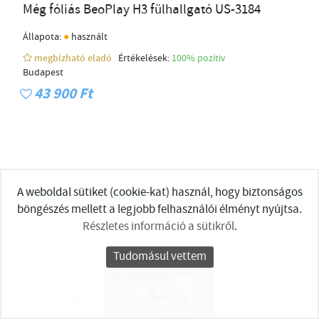
Még fóliás BeoPlay H3 fülhallgató US-3184
●
Állapota:
használt
megbízható eladó
Értékelések:
100% pozítiv
Budapest
43 900 Ft
A weboldal sütiket (cookie-kat) használ, hogy biztonságos
Irány a bolt!
böngészés mellett a legjobb felhasználói élményt nyújtsa.
Részletes információ a sütikről
.
Tudomásul vettem