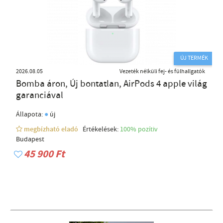
ÚJ TERMÉK
2026.08.05
Vezeték nélküli fej- és fülhallgatók
Bomba áron, Új bontatlan, AirPods 4 apple világ
garanciával
●
Állapota:
új
megbízható eladó
Értékelések:
100% pozítiv
Budapest
45 900 Ft