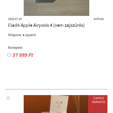
2026.07.24
AirPods
Eladó Apple Airpods 4 (nem zajszűrős)
●
Állapota:
újszerű
Budapest
37 999 Ft
 APPLE
GARANCIA