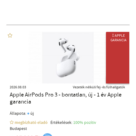
 APPLE
GARANCIA
ÚJ TERMÉK
2026.08.03
Vezeték nélküli fej- és fülhallgatók
Apple AirPods Pro 3 - bontatlan, új - 1 év Apple
garancia
●
Állapota:
új
megbízható eladó
Értékelések:
100% pozítiv
Budapest