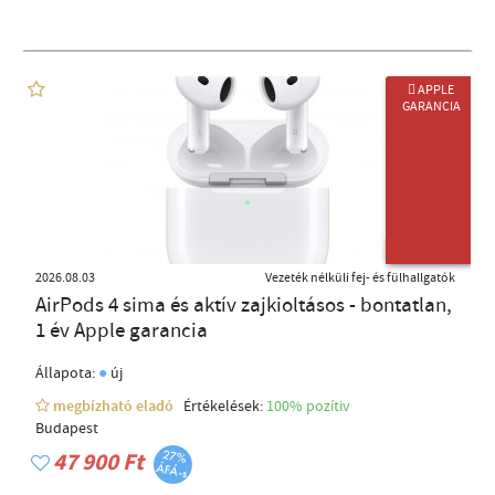
 APPLE
GARANCIA
ÚJ TERMÉK
2026.08.03
Vezeték nélküli fej- és fülhallgatók
AirPods 4 sima és aktív zajkioltásos - bontatlan,
1 év Apple garancia
●
Állapota:
új
megbízható eladó
Értékelések:
100% pozítiv
Budapest
47 900 Ft