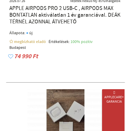
2026.07.26
Vezeték nélküli fej- és fülhallgatók
APPLE AIRPODS PRO 2 USB-C , AIRPODS MAX
BONTATLAN aktiválatlan 1 év garanciával. DEÁK
TÉRNÉL AZONNAL ÁTVEHETŐ
●
Állapota:
új
megbízható eladó
Értékelések:
100% pozítiv
Budapest
74 990 Ft

APPLECARE+
GARANCIA