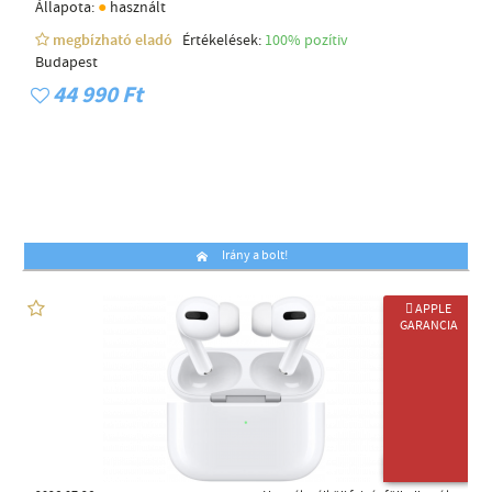
●
Állapota:
használt
megbízható eladó
Értékelések:
100% pozítiv
Budapest
44 990 Ft
Irány a bolt!
 APPLE
GARANCIA
ÚJ TERMÉK