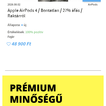
2026.08.02
AirPods
Apple AirPods 4 / Bontatlan / 27% áfás /
Raktárról
●
Állapota:
új
Értékelések:
100% pozítiv
Fejér
48 900 Ft