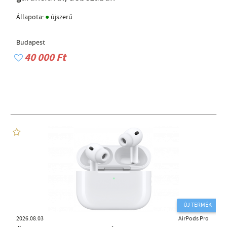
●
Állapota:
újszerű
Budapest
40 000 Ft
ÚJ TERMÉK
2026.08.03
AirPods Pro