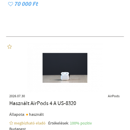
70 000 Ft
2026.07.30
AirPods
Használt AirPods 4 A US-8320
●
Állapota:
használt
megbízható eladó
Értékelések:
100% pozítiv
Budapest