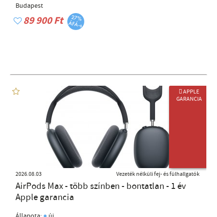
Budapest
89 900 Ft
 APPLE
GARANCIA
ÚJ TERMÉK
2026.08.03
Vezeték nélküli fej- és fülhallgatók
AirPods Max - több színben - bontatlan - 1 év
Apple garancia
●
Állapota:
új