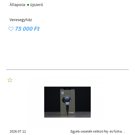
●
Állapota:
újszerű
Veresegyház
75 000 Ft
2026.07.12
Egyéb vezeték nélküli fej- és fülhallgató