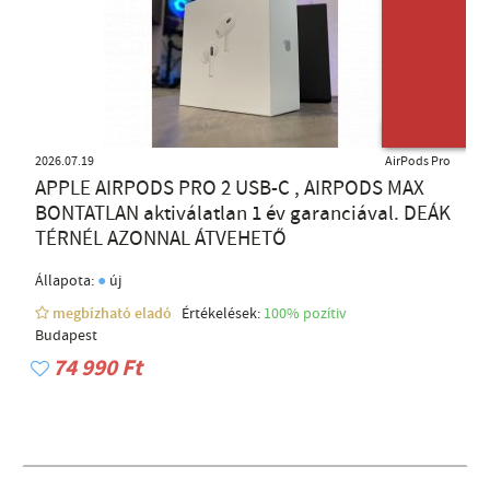
ÚJ TERMÉK
2026.07.19
AirPods Pro
APPLE AIRPODS PRO 2 USB-C , AIRPODS MAX
BONTATLAN aktiválatlan 1 év garanciával. DEÁK
TÉRNÉL AZONNAL ÁTVEHETŐ
●
Állapota:
új
megbízható eladó
Értékelések:
100% pozítiv
Budapest
74 990 Ft