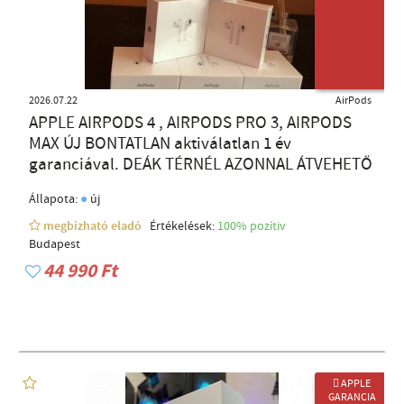
ÚJ TERMÉK
2026.07.22
AirPods
APPLE AIRPODS 4 , AIRPODS PRO 3, AIRPODS
MAX ÚJ BONTATLAN aktiválatlan 1 év
garanciával. DEÁK TÉRNÉL AZONNAL ÁTVEHETŐ
●
Állapota:
új
megbízható eladó
Értékelések:
100% pozítiv
Budapest
44 990 Ft
 APPLE
GARANCIA