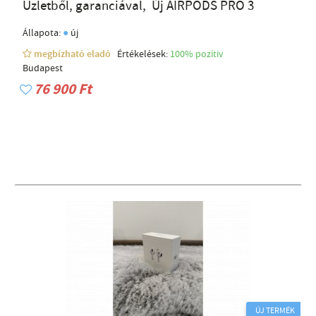
Üzletből, garanciával, Új AIRPODS PRO 3
●
Állapota:
új
megbízható eladó
Értékelések:
100% pozítiv
Budapest
76 900 Ft
ÚJ TERMÉK