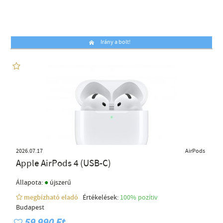
Irány a bolt!
2026.07.17
AirPods
Apple AirPods 4 (USB-C)
●
Állapota:
újszerű
megbízható eladó
Értékelések:
100% pozítiv
Budapest
59 990 Ft