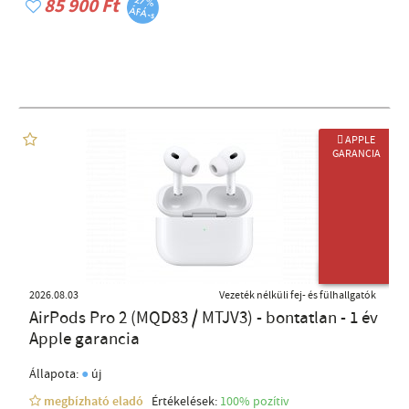
85 900 Ft
 APPLE
GARANCIA
ÚJ TERMÉK
2026.08.03
Vezeték nélküli fej- és fülhallgatók
AirPods Pro 2 (MQD83 / MTJV3) - bontatlan - 1 év
Apple garancia
●
Állapota:
új
megbízható eladó
Értékelések:
100% pozítiv