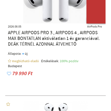
ÚJ TERMÉK
2026.08.05
AirPods Pro
APPLE AIRPODS PRO 3 , AIRPODS 4 , AIRPODS
MAX BONTATLAN aktiválatlan 1 év garanciával.
DEÁK TÉRNÉL AZONNAL ÁTVEHETŐ
●
Állapota:
új
megbízható eladó
Értékelések:
100% pozítiv
Budapest
79 990 Ft