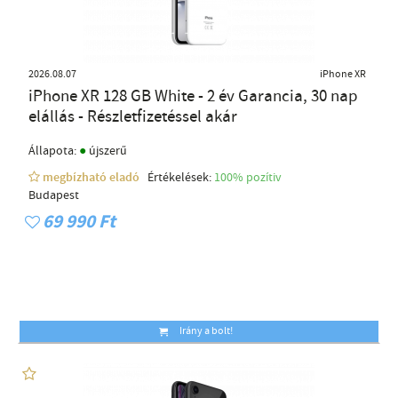
2026.08.07
iPhone XR
iPhone XR 128 GB White - 2 év Garancia, 30 nap
elállás - Részletfizetéssel akár
●
Állapota:
újszerű
megbízható eladó
Értékelések:
100% pozítiv
Budapest
69 990 Ft
Irány a bolt!