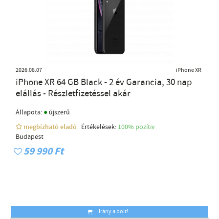
2026.08.07
iPhone XR
iPhone XR 64 GB Black - 2 év Garancia, 30 nap
elállás - Részletfizetéssel akár
●
Állapota:
újszerű
megbízható eladó
Értékelések:
100% pozítiv
Budapest
59 990 Ft
Irány a bolt!