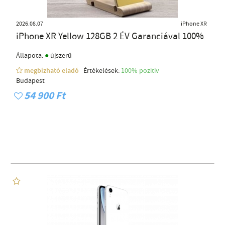
2026.08.07
iPhone XR
iPhone XR Yellow 128GB 2 ÉV Garanciával 100%
●
Állapota:
újszerű
megbízható eladó
Értékelések:
100% pozítiv
Budapest
54 900 Ft