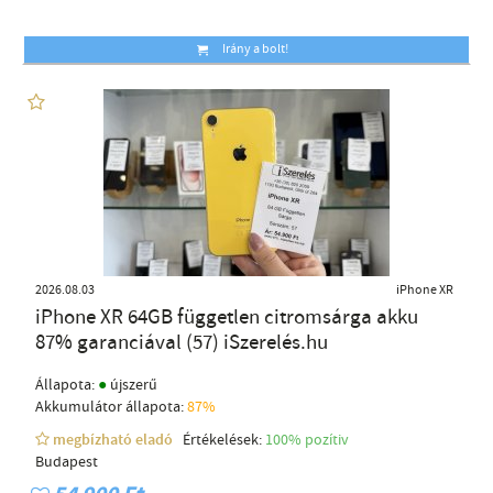
Irány a bolt!
2026.08.03
iPhone XR
iPhone XR 64GB független citromsárga akku
87% garanciával (57) iSzerelés.hu
●
Állapota:
újszerű
Akkumulátor állapota:
87%
megbízható eladó
Értékelések:
100% pozítiv
Budapest