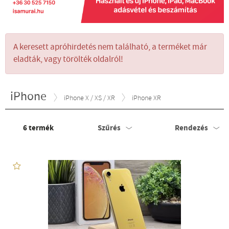
A keresett apróhirdetés nem található, a terméket már
eladták, vagy törölték oldalról!
iPhone
iPhone X / XS / XR
iPhone XR
6
termék
Szűrés
Rendezés