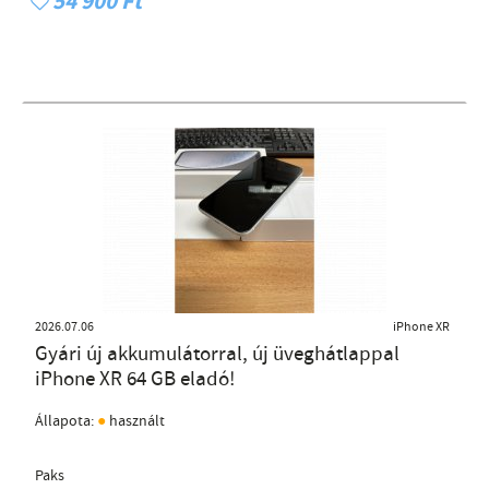
54 900 Ft
2026.07.06
iPhone XR
Gyári új akkumulátorral, új üveghátlappal
iPhone XR 64 GB eladó!
●
Állapota:
használt
Paks