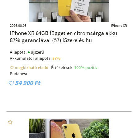
2026.08.03
iPhone XR
iPhone XR 64GB független citromsárga akku
87% garanciával (57) iSzerelés.hu
●
Állapota:
újszerű
Akkumulátor állapota:
87%
megbízható eladó
Értékelések:
100% pozítiv
Budapest
54 900 Ft