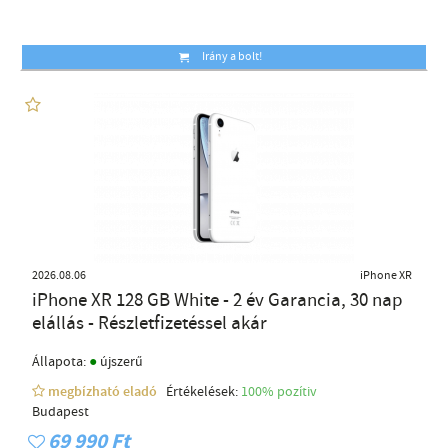
Irány a bolt!
2026.08.06
iPhone XR
iPhone XR 128 GB White - 2 év Garancia, 30 nap
elállás - Részletfizetéssel akár
●
Állapota:
újszerű
megbízható eladó
Értékelések:
100% pozítiv
Budapest
69 990 Ft