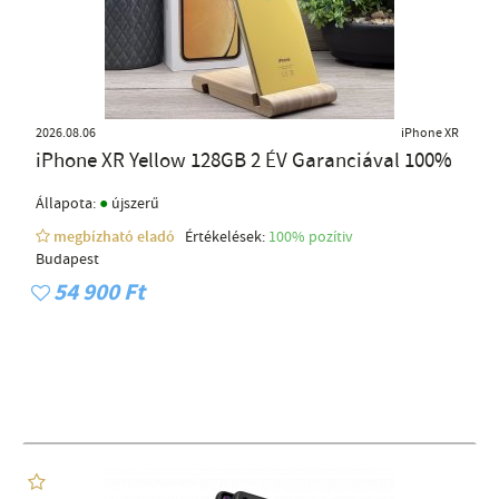
2026.08.06
iPhone XR
iPhone XR Yellow 128GB 2 ÉV Garanciával 100%
●
Állapota:
újszerű
megbízható eladó
Értékelések:
100% pozítiv
Budapest
54 900 Ft