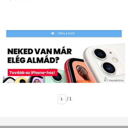
Irány a bolt!
/
1