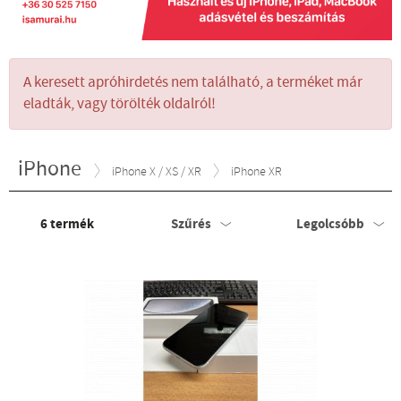
A keresett apróhirdetés nem található, a terméket már
eladták, vagy törölték oldalról!
iPhone
iPhone X / XS / XR
iPhone XR
6
termék
Szűrés
Legolcsóbb