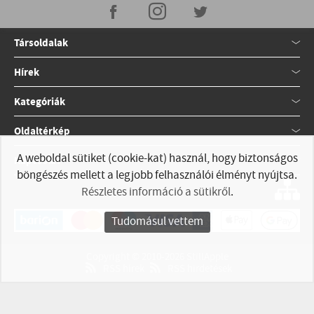
Társoldalak
Hírek
Kategóriák
Oldaltérkép
A weboldal sütiket (cookie-kat) használ, hogy biztonságos
Kapcsolat
böngészés mellett a legjobb felhasználói élményt nyújtsa.
Részletes információ a sütikről
.
Tudomásul vettem
Copyright © 2010-2026 StillApple
RSS hírek
RSS hirdetések