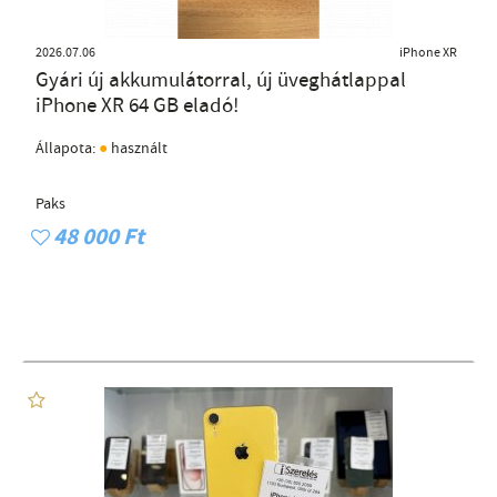
2026.07.06
iPhone XR
Gyári új akkumulátorral, új üveghátlappal
iPhone XR 64 GB eladó!
●
Állapota:
használt
Paks
48 000 Ft