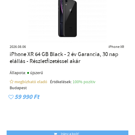
2026.08.06
iPhone XR
iPhone XR 64 GB Black - 2 év Garancia, 30 nap
elállás - Részletfizetéssel akár
●
Állapota:
újszerű
megbízható eladó
Értékelések:
100% pozítiv
Budapest
59 990 Ft
Irány a bolt!