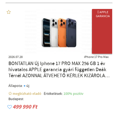
 APPLE
GARANCIA
ÚJ TERMÉK
2026.07.28
iPhone 17 Pro Max
BONTATLAN Új Iphone 17 PRO MAX 256 GB 1 év
hivatalos APPLE garancia gyári független Deák
Térnél AZONNAL ÁTVEHETŐ KÉRLEK KIZÁROLAG
TELEFONON ÉRDEKLŐDJ. TELEFON: +36-30-
●
Állapota:
új
9620-664 iPhone 17 PRO MAX 256GB 599.900
iPhone 17 PRO MAX 512GB - 699.900 iPhone
megbízható eladó
Értékelések:
100% pozítiv
Budapest
499 990 Ft