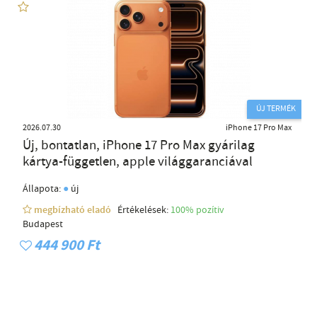
ÚJ TERMÉK
2026.07.30
iPhone 17 Pro Max
Új, bontatlan, iPhone 17 Pro Max gyárilag
kártya-független, apple világgaranciával
●
Állapota:
új
megbízható eladó
Értékelések:
100% pozítiv
Budapest
444 900 Ft