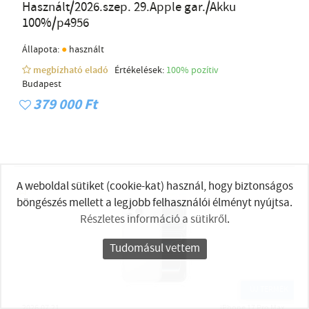
Használt/2026.szep. 29.Apple gar./Akku
100%/p4956
●
Állapota:
használt
megbízható eladó
Értékelések:
100% pozítiv
Budapest
379 000 Ft
A weboldal sütiket (cookie-kat) használ, hogy biztonságos
böngészés mellett a legjobb felhasználói élményt nyújtsa.
Részletes információ a sütikről
.
Tudomásul vettem
ÚJ TERMÉK
2026.07.21
iPhone 17 Pro Max