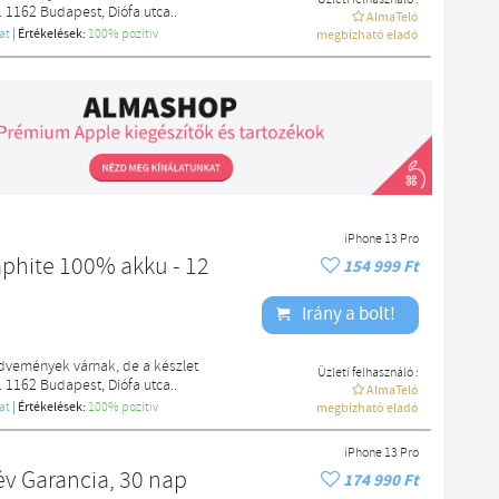
. 1162 Budapest, Diófa utca..
AlmaTeló
at
|
Értékelések:
100% pozítiv
megbízható eladó
iPhone 13 Pro
aphite 100% akku - 12
154 999 Ft
Irány a bolt!
edvemények várnak, de a készlet
Üzleti felhasználó :
. 1162 Budapest, Diófa utca..
AlmaTeló
at
|
Értékelések:
100% pozítiv
megbízható eladó
iPhone 13 Pro
 év Garancia, 30 nap
174 990 Ft