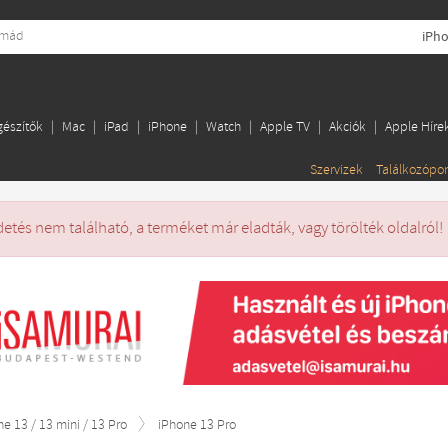
iPho
gészítők
Mac
iPad
iPhone
Watch
Apple TV
Akciók
Apple Híre
Szervizek
Találkozópo
detés nem található, a terméket már eladták, vagy törölték oldalról!
ne 13 / 13 mini / 13 Pro
iPhone 13 Pro