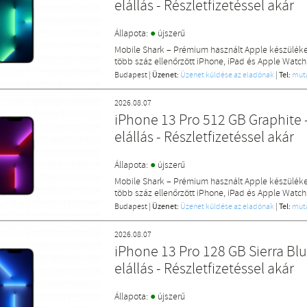
elállás - Részletfizetéssel akár
●
Állapota:
újszerű
Mobile Shark – Prémium használt Apple készülék
több száz ellenőrzött iPhone, iPad és Apple Watch
Budapest
|
Üzenet:
Üzenet küldése az eladónak
|
Tel:
mut
2026.08.07
iPhone 13 Pro 512 GB Graphite -
elállás - Részletfizetéssel akár
●
Állapota:
újszerű
Mobile Shark – Prémium használt Apple készülék
több száz ellenőrzött iPhone, iPad és Apple Watch
Budapest
|
Üzenet:
Üzenet küldése az eladónak
|
Tel:
mut
2026.08.07
iPhone 13 Pro 128 GB Sierra Blu
elállás - Részletfizetéssel akár
●
Állapota:
újszerű