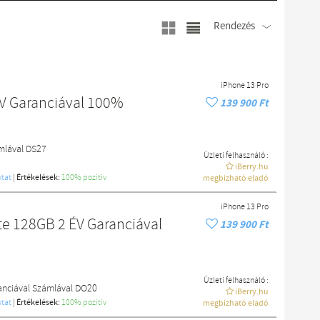
Rendezés
iPhone 13 Pro
ÉV Garanciával 100%
139 900 Ft
ámlával DS27
Üzleti felhasználó :
iBerry.hu
tat
|
Értékelések:
100% pozítiv
megbízható eladó
iPhone 13 Pro
te 128GB 2 ÉV Garanciával
139 900 Ft
Üzleti felhasználó :
anciával Számlával DO20
iBerry.hu
tat
|
Értékelések:
100% pozítiv
megbízható eladó