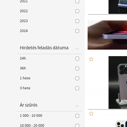
2021
2022
2023
2024
Hirdetés feladás dátuma
24h
36h
1 hete
3 hete
Ár szűrés
1 000 - 10 000
10 000 - 20 000