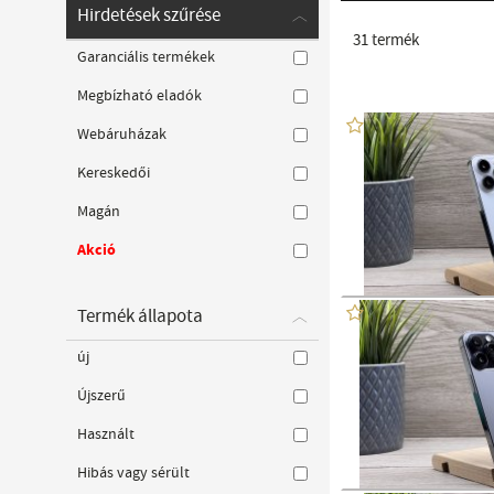
Hirdetések szűrése
31
termék
Garanciális termékek
Megbízható eladók
Webáruházak
Kereskedői
Magán
Akció
Termék állapota
új
Újszerű
Használt
Hibás vagy sérült