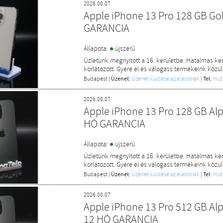
2026.08.07
Apple iPhone 13 Pro 128 GB Go
GARANCIA
●
Állapota:
újszerű
Üzletünk megnyitott a 16. kerületbe. Hatalmas k
korlátozott. Gyere el és válogass termékeink közül
Budapest
|
Üzenet:
Üzenet küldése az eladónak
|
Tel:
mut
2026.08.07
Apple iPhone 13 Pro 128 GB Alp
HÓ GARANCIA
●
Állapota:
újszerű
Üzletünk megnyitott a 16. kerületbe. Hatalmas k
korlátozott. Gyere el és válogass termékeink közül
Budapest
|
Üzenet:
Üzenet küldése az eladónak
|
Tel:
mut
2026.08.07
Apple iPhone 13 Pro 512 GB Al
12 HÓ GARANCIA