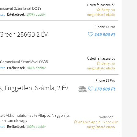
Üzleti felhasználó :
anciával Számlával DO19
iBerry.hu
tat
|
Értékelések:
100% pozítiv
megbízható eladó
iPhone 13 Pro
 Green 256GB 2 ÉV
149 900 Ft
Üzleti felhasználó :
 Garanciával Számlával DS38
iBerry.hu
tat
|
Értékelések:
100% pozítiv
megbízható eladó
iPhone 13 Pro
, Független, Számla, 2 Év
170 000 Ft
 Kék Akkumulátor: 88% Állapot: Nagyon jó.
Webshop :
ska karcok vagy..
We Love Apple - Since 2009
tat
|
Értékelések:
100% pozítiv
megbízható eladó