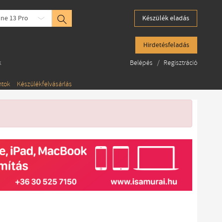
ne 13 Pro
Készülék eladás
Hirdetésfeladás
k
Belépés
/
Regisztráció
ntok
Készülékfelvásárlás