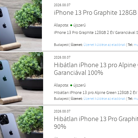
2026.08.07
iPhone 13 Pro Graphite 128GB
●
Állapota:
újszerű
iPhone 13 Pro Graphite 128GB 2 ÉV Garanciával
Budapest
|
Üzenet:
Üzenet küldése az eladónak
|
Tel:
mu
2026.08.07
Hibátlan iPhone 13 pro Alpine
Garanciával 100%
●
Állapota:
újszerű
Hibátlan iPhone 13 pro Alpine Green 128GB 2 ÉV
Budapest
|
Üzenet:
Üzenet küldése az eladónak
|
Tel:
mu
2026.08.07
Hibátlan iPhone 13 Pro Graphi
90%