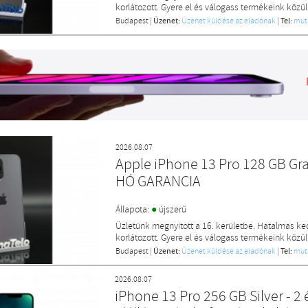
korlátozott. Gyere el és válogass termékeink közül
Budapest
|
Üzenet:
Üzenet küldése az eladónak
|
Tel:
mut
2026.08.07
Apple iPhone 13 Pro 128 GB Gr
HÓ GARANCIA
●
Állapota:
újszerű
Üzletünk megnyitott a 16. kerületbe. Hatalmas k
korlátozott. Gyere el és válogass termékeink közül
Budapest
|
Üzenet:
Üzenet küldése az eladónak
|
Tel:
mut
2026.08.07
iPhone 13 Pro 256 GB Silver - 2