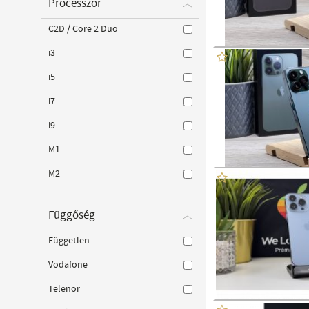
Processzor
C2D / Core 2 Duo
i3
i5
i7
i9
M1
M2
Függőség
Független
Vodafone
Telenor