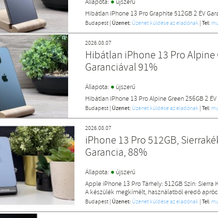
●
Állapota:
újszerű
Hibátlan iPhone 13 Pro Graphite 512GB 2 ÉV Gar
Budapest
|
Üzenet:
Üzenet küldése az eladónak
|
Tel:
mu
2026.08.07
Hibátlan iPhone 13 Pro Alpine
Garanciával 91%
●
Állapota:
újszerű
Hibátlan iPhone 13 Pro Alpine Green 256GB 2 ÉV
Budapest
|
Üzenet:
Üzenet küldése az eladónak
|
Tel:
mu
2026.08.07
iPhone 13 Pro 512GB, Sierrakék
Garancia, 88%
●
Állapota:
újszerű
Apple iPhone 13 Pro Tárhely: 512GB Szín: Sierra
A készülék megkímélt, használatból eredő apróc
Budapest
|
Üzenet:
Üzenet küldése az eladónak
|
Tel:
mu