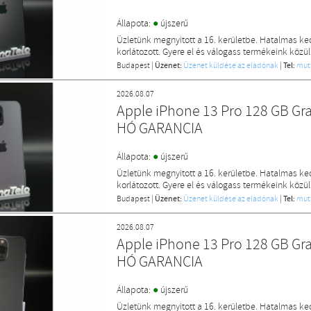
●
Állapota:
újszerű
Üzletünk megnyitott a 16. kerületbe. Hatalmas k
korlátozott. Gyere el és válogass termékeink közül
Budapest
|
Üzenet:
Üzenet küldése az eladónak
|
Tel:
mut
2026.08.07
Apple iPhone 13 Pro 128 GB Gr
HÓ GARANCIA
●
Állapota:
újszerű
Üzletünk megnyitott a 16. kerületbe. Hatalmas k
korlátozott. Gyere el és válogass termékeink közül
Budapest
|
Üzenet:
Üzenet küldése az eladónak
|
Tel:
mut
2026.08.07
Apple iPhone 13 Pro 128 GB Gr
HÓ GARANCIA
●
Állapota:
újszerű
Üzletünk megnyitott a 16. kerületbe. Hatalmas k