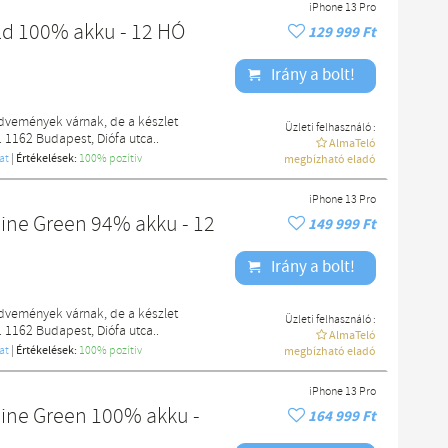
iPhone 13 Pro
ld 100% akku - 12 HÓ
129 999 Ft
Irány a bolt!
edvemények várnak, de a készlet
Üzleti felhasználó :
. 1162 Budapest, Diófa utca..
AlmaTeló
at
|
Értékelések:
100% pozítiv
megbízható eladó
iPhone 13 Pro
ine Green 94% akku - 12
149 999 Ft
Irány a bolt!
edvemények várnak, de a készlet
Üzleti felhasználó :
. 1162 Budapest, Diófa utca..
AlmaTeló
at
|
Értékelések:
100% pozítiv
megbízható eladó
iPhone 13 Pro
pine Green 100% akku -
164 999 Ft