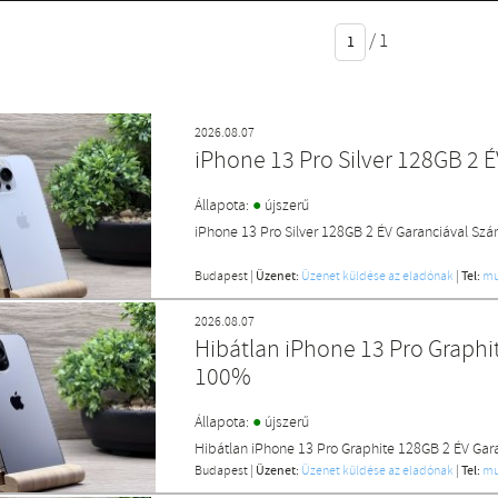
/
1
2026.08.07
iPhone 13 Pro Silver 128GB 2 
●
Állapota:
újszerű
iPhone 13 Pro Silver 128GB 2 ÉV Garanciával Sz
Budapest
|
Üzenet:
Üzenet küldése az eladónak
|
Tel:
mu
2026.08.07
Hibátlan iPhone 13 Pro Graphi
100%
●
Állapota:
újszerű
Hibátlan iPhone 13 Pro Graphite 128GB 2 ÉV Gar
Budapest
|
Üzenet:
Üzenet küldése az eladónak
|
Tel:
mu