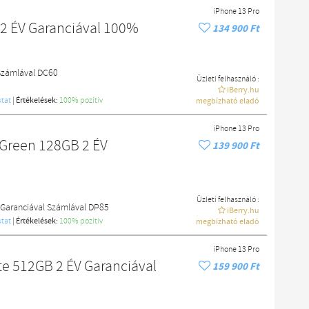
iPhone 13 Pro
 2 ÉV Garanciával 100%
134 900 Ft
 Számlával DC60
Üzleti felhasználó :
iBerry.hu
tat
|
Értékelések:
100% pozítiv
megbízható eladó
iPhone 13 Pro
 Green 128GB 2 ÉV
139 900 Ft
Üzleti felhasználó :
 Garanciával Számlával DP85
iBerry.hu
tat
|
Értékelések:
100% pozítiv
megbízható eladó
iPhone 13 Pro
te 512GB 2 ÉV Garanciával
159 900 Ft