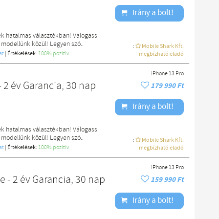
Irány a bolt!
ek hatalmas választékban! Válogass
 modellünk közül! Legyen szó..
:
Mobile Shark Kft.
at
|
Értékelések:
100% pozítiv
megbízható eladó
iPhone 13 Pro
 2 év Garancia, 30 nap
179 990 Ft
Irány a bolt!
ek hatalmas választékban! Válogass
 modellünk közül! Legyen szó..
:
Mobile Shark Kft.
at
|
Értékelések:
100% pozítiv
megbízható eladó
iPhone 13 Pro
e - 2 év Garancia, 30 nap
159 990 Ft
Irány a bolt!