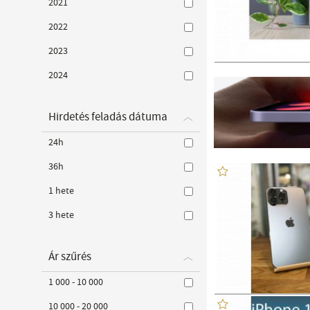
2021
2022
2023
2024
Hirdetés feladás dátuma
24h
36h
1 hete
3 hete
Ár szűrés
1 000 - 10 000
10 000 - 20 000