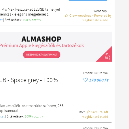
 Pro Max készülékét 128GB tárhellyel
Webshop :
 nemcsak elegáns megjelenést..
iCrew webshop – Powered by macdoki
at
|
Értékelések:
100% pozítiv
megbízható eladó
iPhone 13 Pro Max
GB - Space grey - 100%
179 900 Ft
Max készülék. Asztroszürke színben, 256
ap isamurai..
Bolt :
iSamurai Kft
tat
|
Értékelések:
100% pozítiv
megbízható eladó
iPhone 13 Pro Max