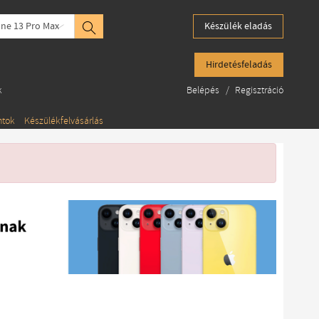
ne 13 Pro Max
Készülék eladás
Hirdetésfeladás
k
Belépés
/
Regisztráció
ntok
Készülékfelvásárlás