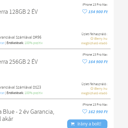
iPhone 13 Pro Max
erra 128GB 2 ÉV
154 900 Ft
Üzleti felhasználó :
aranciával Számlával DR96
iBerry.hu
tat
|
Értékelések:
100% pozítiv
megbízható eladó
iPhone 13 Pro Max
erra 256GB 2 ÉV
164 900 Ft
Üzleti felhasználó :
aranciával Számlával DS23
iBerry.hu
tat
|
Értékelések:
100% pozítiv
megbízható eladó
iPhone 13 Pro Max
 Blue - 2 év Garancia,
162 990 Ft
l akár
Irány a bolt!