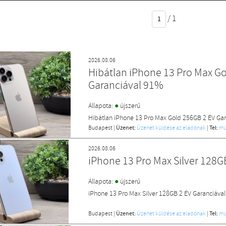
/
1
2026.08.06
Hibátlan iPhone 13 Pro Max G
Garanciával 91%
●
Állapota:
újszerű
Hibátlan iPhone 13 Pro Max Gold 256GB 2 ÉV Ga
Budapest
|
Üzenet:
Üzenet küldése az eladónak
|
Tel:
mu
2026.08.06
iPhone 13 Pro Max Silver 128G
●
Állapota:
újszerű
iPhone 13 Pro Max Silver 128GB 2 ÉV Garanciáva
Budapest
|
Üzenet:
Üzenet küldése az eladónak
|
Tel:
mu