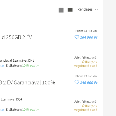
Rendezés
iPhone 13 Pro Max
old 256GB 2 ÉV
164 900 Ft
Üzleti felhasználó :
ranciával Számlával DN8
iBerry.hu
tat
|
Értékelések:
100% pozítiv
megbízható eladó
iPhone 13 Pro Max
B 2 ÉV Garanciával 100%
149 900 Ft
l Számlával DQ4
Üzleti felhasználó :
iBerry.hu
tat
|
Értékelések:
100% pozítiv
megbízható eladó