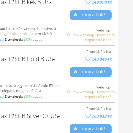
Max 128GB kék B US-
149 990 Ft
Irány a bolt!
odálatos kék változatát, kedvező
Webshop :
gjelenést kínál, hanem kiváló..
iCrew webshop – Powered by macdoki
at
|
Értékelések:
100% pozítiv
megbízható eladó
iPhone 13 Pro Max
Max 128GB Gold B US-
143 946 Ft
Irány a bolt!
re: eladó egy használt Apple iPhone
Webshop :
l elegáns megjelenésű, a..
iCrew webshop – Powered by macdoki
at
|
Értékelések:
100% pozítiv
megbízható eladó
iPhone 13 Pro Max
ax 128GB Silver C+ US-
163 812 Ft
Irány a bolt!