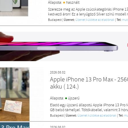
●
Állapota:
használt
Szerezze meg az Apple csúcskategóriás iPhone 13
kedvező áron! Ez a lenyűgöző Silver színű modell
Budapest
|
Üzenet:
Üzenet küldése az eladónak
|
Tel:
mut
2026.08.02
Apple iPhone 13 Pro Max - 256
akku ( 124.)
●
Állapota:
újszerű
Eladó egy újszerű állapotú Apple iPhone 13 Pro 
GB belső tárhellyel. Töltőkábellel, valamint 3 hón
Budapest
|
Üzenet:
Üzenet küldése az eladónak
|
Tel:
mu
2026.08.02