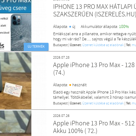
IPHONE 13 PRO MAX HÁTLAPI 
SZAKSZERŰEN (ISZERELÉS.HU
●
Állapota:
új
Akkumulátor állapota:
100%
Emlékszel arra a pillanatra, amikor rettegve nyúltál
hogy mi vár rád? De..... sajnos végül a Te készülé
Budapest
|
Üzenet:
Üzenet küldése az eladónak
|
Tel:
mu
ÚJ TERMÉK
2026.07.28
Apple iPhone 13 Pro Max - 128
(74.)
●
Állapota:
használt
Eladó egy használt Apple iPhone 13 Pro Max kés
tárhellyel. Töltőkábellel, valamint 3 hónap isamur
Budapest
|
Üzenet:
Üzenet küldése az eladónak
|
Tel:
mu
2026.07.26
Apple iPhone 13 Pro Max - 512 GB - Fe
Akku 100% ( 72.)