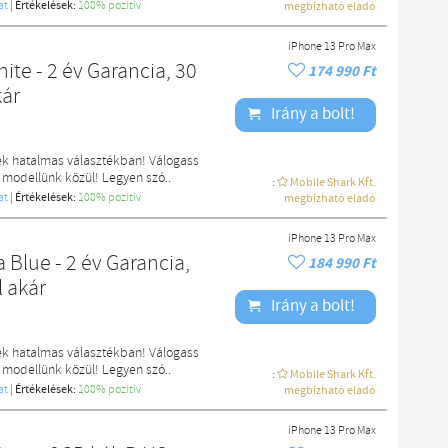
at
|
Értékelések:
100% pozítiv
megbízható eladó
iPhone 13 Pro Max
te - 2 év Garancia, 30
174 990 Ft
kár
Irány a bolt!
ek hatalmas választékban! Válogass
 modellünk közül! Legyen szó..
:
Mobile Shark Kft.
at
|
Értékelések:
100% pozítiv
megbízható eladó
iPhone 13 Pro Max
 Blue - 2 év Garancia,
184 990 Ft
l akár
Irány a bolt!
ek hatalmas választékban! Válogass
 modellünk közül! Legyen szó..
:
Mobile Shark Kft.
at
|
Értékelések:
100% pozítiv
megbízható eladó
iPhone 13 Pro Max