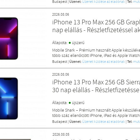
Budapest
|
Üzenet:
Üzenet küldése az eladónak
|
Tel:
mut
2026.08.06
iPhone 13 Pro Max 256 GB Graphi
nap elállás - Részletfizetéssel a
●
Állapota:
újszerű
Mobile Shark – Prémium használt Apple készülék
több száz ellenőrzött iPhone, iPad és Apple Watch
Budapest
|
Üzenet:
Üzenet küldése az eladónak
|
Tel:
mut
2026.08.06
iPhone 13 Pro Max 256 GB Sierra
30 nap elállás - Részletfizetésse
●
Állapota:
újszerű
Mobile Shark – Prémium használt Apple készülék
több száz ellenőrzött iPhone, iPad és Apple Watch
Budapest
|
Üzenet:
Üzenet küldése az eladónak
|
Tel:
mut
2026.08.05