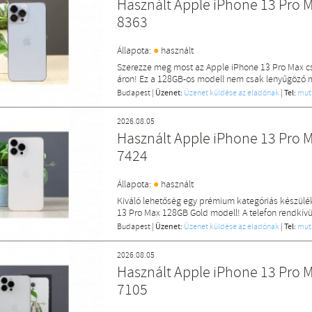
Használt Apple iPhone 13 Pro 
8363
●
Állapota:
használt
Szerezze meg most az Apple iPhone 13 Pro Max cs
áron! Ez a 128GB-os modell nem csak lenyűgöző me
Budapest
|
Üzenet:
Üzenet küldése az eladónak
|
Tel:
mut
2026.08.05
Használt Apple iPhone 13 Pro 
7424
●
Állapota:
használt
Kiváló lehetőség egy prémium kategóriás készülék
13 Pro Max 128GB Gold modell! A telefon rendkívü
Budapest
|
Üzenet:
Üzenet küldése az eladónak
|
Tel:
mut
2026.08.05
Használt Apple iPhone 13 Pro M
7105