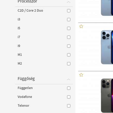
Processzor
C2D / Core 2 Duo
i3
i5
i7
i9
M1
M2
Függőség
Független
Vodafone
Telenor