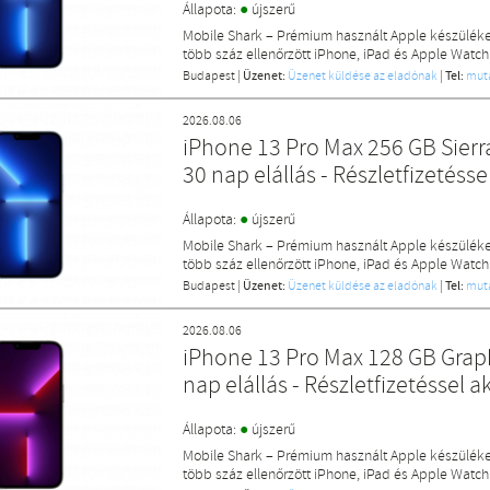
●
Állapota:
újszerű
Mobile Shark – Prémium használt Apple készülék
több száz ellenőrzött iPhone, iPad és Apple Watch
Budapest
|
Üzenet:
Üzenet küldése az eladónak
|
Tel:
mut
2026.08.06
iPhone 13 Pro Max 256 GB Sierra
30 nap elállás - Részletfizetésse
●
Állapota:
újszerű
Mobile Shark – Prémium használt Apple készülék
több száz ellenőrzött iPhone, iPad és Apple Watch
Budapest
|
Üzenet:
Üzenet küldése az eladónak
|
Tel:
mut
2026.08.06
iPhone 13 Pro Max 128 GB Graphi
nap elállás - Részletfizetéssel a
●
Állapota:
újszerű
Mobile Shark – Prémium használt Apple készülék
több száz ellenőrzött iPhone, iPad és Apple Watch