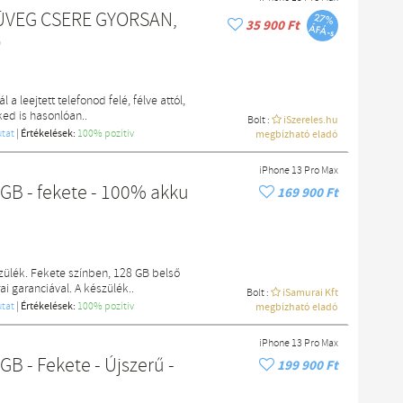
ÜVEG CSERE GYORSAN,
35 900 Ft
)
 a leejtett telefonod felé, félve attól,
ked is hasonlóan..
Bolt :
iSzereles.hu
tat
|
Értékelések:
100% pozítiv
megbízható eladó
iPhone 13 Pro Max
 GB - fekete - 100% akku
169 900 Ft
zülék. Fekete színben, 128 GB belső
ai garanciával. A készülék..
Bolt :
iSamurai Kft
tat
|
Értékelések:
100% pozítiv
megbízható eladó
iPhone 13 Pro Max
kete - Újszerű -
199 900 Ft