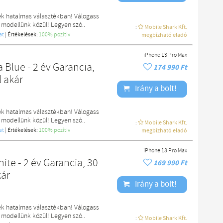
ek hatalmas választékban! Válogass
 modellünk közül! Legyen szó..
:
Mobile Shark Kft.
at
|
Értékelések:
100% pozítiv
megbízható eladó
iPhone 13 Pro Max
 Blue - 2 év Garancia,
174 990 Ft
l akár
Irány a bolt!
ek hatalmas választékban! Válogass
 modellünk közül! Legyen szó..
:
Mobile Shark Kft.
at
|
Értékelések:
100% pozítiv
megbízható eladó
iPhone 13 Pro Max
te - 2 év Garancia, 30
169 990 Ft
kár
Irány a bolt!
ek hatalmas választékban! Válogass
 modellünk közül! Legyen szó..
:
Mobile Shark Kft.