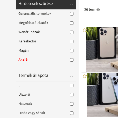
Hirdetések szűrése
26
termék
Garanciális termékek
Megbízható eladók
Webáruházak
Kereskedői
Magán
Akció
Termék állapota
új
Újszerű
Használt
Hibás vagy sérült