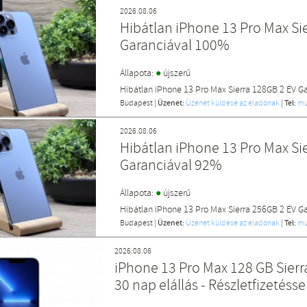
2026.08.06
Hibátlan iPhone 13 Pro Max Si
Garanciával 100%
●
Állapota:
újszerű
Hibátlan iPhone 13 Pro Max Sierra 128GB 2 ÉV G
Budapest
|
Üzenet:
Üzenet küldése az eladónak
|
Tel:
mu
2026.08.06
Hibátlan iPhone 13 Pro Max Si
Garanciával 92%
●
Állapota:
újszerű
Hibátlan iPhone 13 Pro Max Sierra 256GB 2 ÉV G
Budapest
|
Üzenet:
Üzenet küldése az eladónak
|
Tel:
mu
2026.08.06
iPhone 13 Pro Max 128 GB Sierra
30 nap elállás - Részletfizetésse