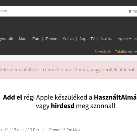
iPho
gészítők
Mac
iPad
iPhone
Watch
Apple TV
Akciók
Apple Híre
Szervizek
Találkozópo
detés nem található, a terméket már eladták, vagy törölték oldalról!
ne 13 / 13 mini / 13 Pro
iPhone 13 Pro Max