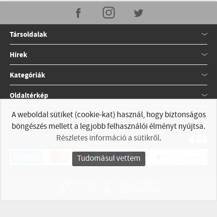
Társoldalak
Hírek
Kategóriák
Oldaltérkép
A weboldal sütiket (cookie-kat) használ, hogy biztonságos
Kapcsolat
böngészés mellett a legjobb felhasználói élményt nyújtsa.
Részletes információ a sütikről
.
Tudomásul vettem
Copyright © 2010-2026 StillApple
RSS hírek
RSS hirdetések