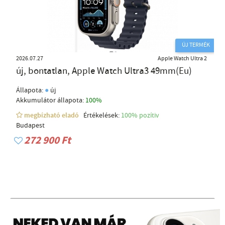
ÚJ TERMÉK
2026.07.27
Apple Watch Ultra 2
új, bontatlan, Apple Watch Ultra3 49mm(Eu)
●
Állapota:
új
Akkumulátor állapota:
100%
megbízható eladó
Értékelések:
100% pozítiv
Budapest
272 900 Ft