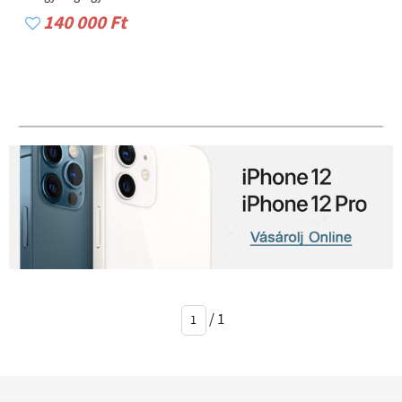
140 000 Ft
/
1