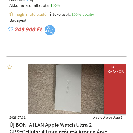
Akkumulátor állapota:
100%
megbízható eladó
Értékelések:
100% pozítiv
Budapest
249 900 Ft
 APPLE
GARANCIA
ÚJ TERMÉK
2026.07.31
Apple Watch Ultra 2
Új BONTATLAN Apple Watch Ultra 2
GPS+Cellular 49 mm titántok Azonna Átve