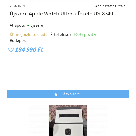
2026.07.30
Apple Watch Ultra 2
Újszerű Apple Watch Ultra 2 fekete US-8340
●
Állapota:
újszerű
megbízható eladó
Értékelések:
100% pozítiv
Budapest
184 990 Ft
Irány a bolt!