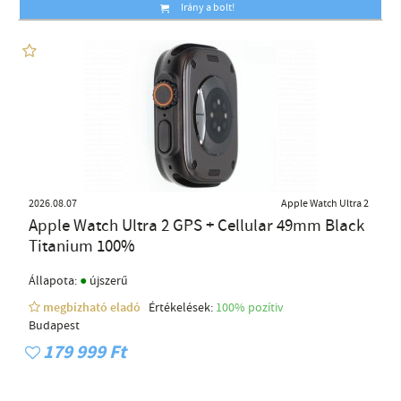
Irány a bolt!
2026.08.07
Apple Watch Ultra 2
Apple Watch Ultra 2 GPS + Cellular 49mm Black
Titanium 100%
●
Állapota:
újszerű
megbízható eladó
Értékelések:
100% pozítiv
Budapest
179 999 Ft