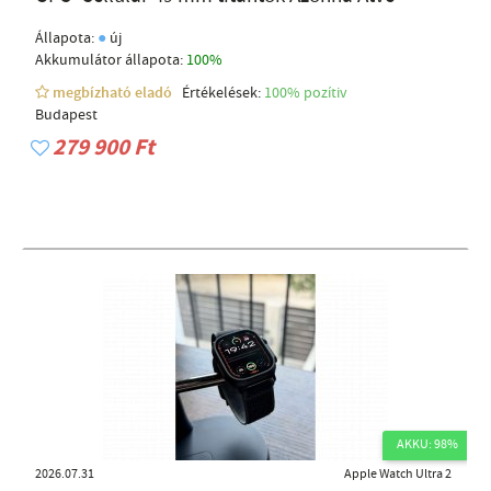
●
Állapota:
új
Akkumulátor állapota:
100%
megbízható eladó
Értékelések:
100% pozítiv
Budapest
279 900 Ft
AKKU: 98%
2026.07.31
Apple Watch Ultra 2