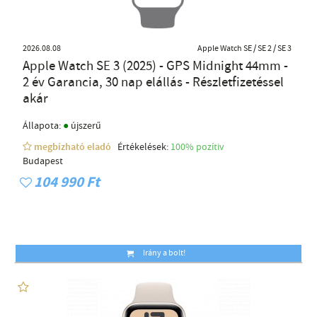
2026.08.08
Apple Watch SE / SE 2 / SE 3
Apple Watch SE 3 (2025) - GPS Midnight 44mm -
2 év Garancia, 30 nap elállás - Részletfizetéssel
akár
●
Állapota:
újszerű
megbízható eladó
Értékelések:
100% pozítiv
Budapest
104 990 Ft
Irány a bolt!