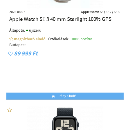
2026.08.07
Apple Watch SE / SE 2 / SE 3
Apple Watch SE 3 40 mm Starlight 100% GPS
●
Állapota:
újszerű
megbízható eladó
Értékelések:
100% pozítiv
Budapest
89 999 Ft
Irány a bolt!