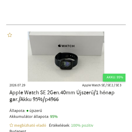
AKKU: 95%
2026.07.29
Apple Watch SE / SE 2 / SE 3
Apple Watch SE 2Gen.40mm Újszerű/1 hónap
gar./Akku 95%/p4966
●
Állapota:
újszerű
Akkumulátor állapota:
95%
megbízható eladó
Értékelések:
100% pozítiv
Budapest