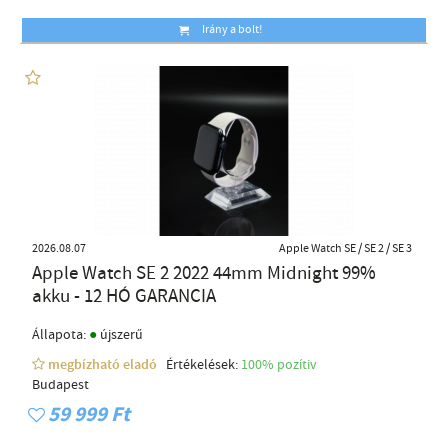
Irány a bolt!
2026.08.07
Apple Watch SE / SE 2 / SE 3
Apple Watch SE 2 2022 44mm Midnight 99%
akku - 12 HÓ GARANCIA
●
Állapota:
újszerű
megbízható eladó
Értékelések:
100% pozítiv
Budapest
59 999 Ft