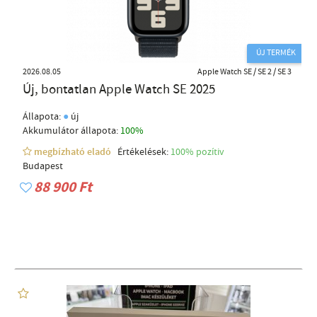
ÚJ TERMÉK
2026.08.05
Apple Watch SE / SE 2 / SE 3
Új, bontatlan Apple Watch SE 2025
●
Állapota:
új
Akkumulátor állapota:
100%
megbízható eladó
Értékelések:
100% pozítiv
Budapest
88 900 Ft