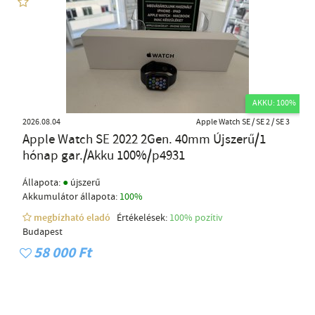
AKKU: 100%
2026.08.04
Apple Watch SE / SE 2 / SE 3
Apple Watch SE 2022 2Gen. 40mm Újszerű/1
hónap gar./Akku 100%/p4931
●
Állapota:
újszerű
Akkumulátor állapota:
100%
megbízható eladó
Értékelések:
100% pozítiv
Budapest
58 000 Ft