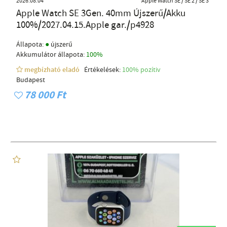
2026.08.04
Apple Watch SE / SE 2 / SE 3
Apple Watch SE 3Gen. 40mm Újszerű/Akku
100%/2027.04.15.Apple gar./p4928
●
Állapota:
újszerű
Akkumulátor állapota:
100%
megbízható eladó
Értékelések:
100% pozítiv
Budapest
78 000 Ft