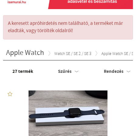
A keresett apróhirdetés nem található, a terméket már
eladták, vagy törölték oldalról!
Apple Watch
Watch SE / SE 2 / SE 3
Apple Watch SE / SE 
27
termék
Szűrés
Rendezés