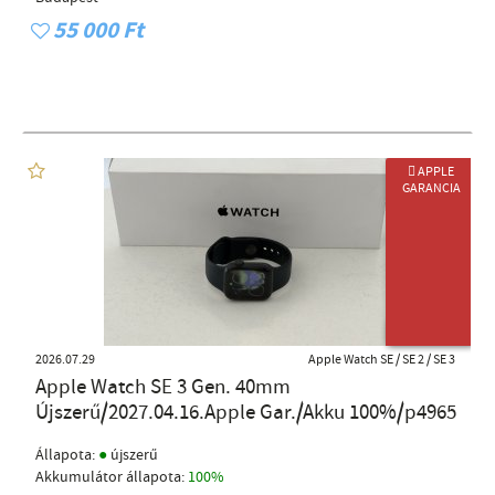
55 000 Ft
 APPLE
GARANCIA
AKKU: 100%
2026.07.29
Apple Watch SE / SE 2 / SE 3
Apple Watch SE 3 Gen. 40mm
Újszerű/2027.04.16.Apple Gar./Akku 100%/p4965
●
Állapota:
újszerű
Akkumulátor állapota:
100%