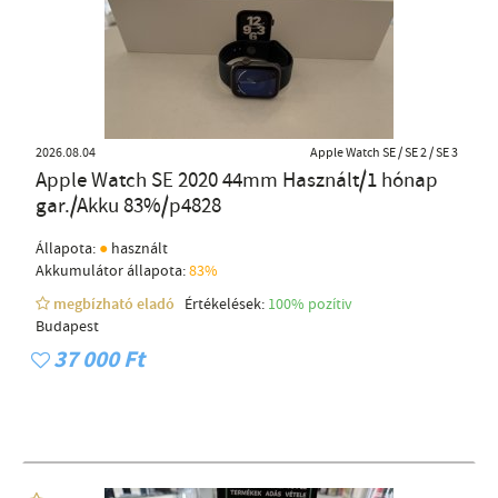
2026.08.04
Apple Watch SE / SE 2 / SE 3
Apple Watch SE 2020 44mm Használt/1 hónap
gar./Akku 83%/p4828
●
Állapota:
használt
Akkumulátor állapota:
83%
megbízható eladó
Értékelések:
100% pozítiv
Budapest
37 000 Ft