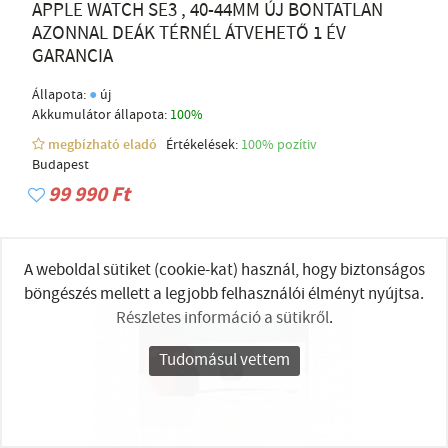
APPLE WATCH SE3 , 40-44MM ÚJ BONTATLAN
AZONNAL DEÁK TÉRNÉL ÁTVEHETŐ 1 ÉV
GARANCIA
●
Állapota:
új
Akkumulátor állapota:
100%
megbízható eladó
Értékelések:
100% pozítiv
Budapest
99 990 Ft
A weboldal sütiket (cookie-kat) használ, hogy biztonságos
böngészés mellett a legjobb felhasználói élményt nyújtsa.
Részletes információ a sütikről
.
Tudomásul vettem