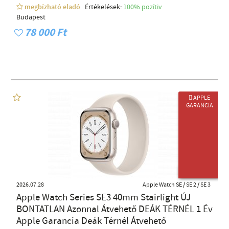
megbízható eladó
Értékelések:
100% pozítiv
Budapest
78 000 Ft
 APPLE
GARANCIA
ÚJ TERMÉK
2026.07.28
Apple Watch SE / SE 2 / SE 3
Apple Watch Series SE3 40mm Stairlight ÚJ
BONTATLAN Azonnal Átvehető DEÁK TÉRNÉL 1 Év
Apple Garancia Deák Térnél Átvehető