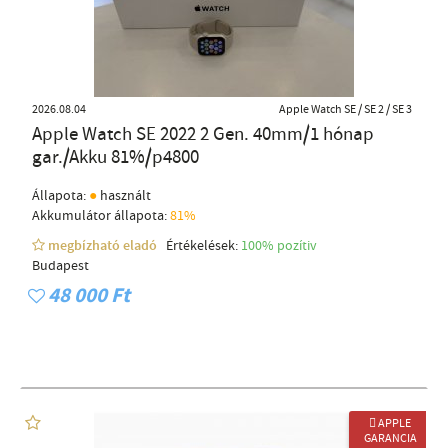
2026.08.04
Apple Watch SE / SE 2 / SE 3
Apple Watch SE 2022 2 Gen. 40mm/1 hónap
gar./Akku 81%/p4800
●
Állapota:
használt
Akkumulátor állapota:
81%
megbízható eladó
Értékelések:
100% pozítiv
Budapest
48 000 Ft
 APPLE
GARANCIA