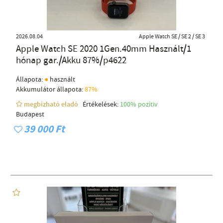
2026.08.04
Apple Watch SE / SE 2 / SE 3
Apple Watch SE 2020 1Gen.40mm Használt/1
hónap gar./Akku 87%/p4622
●
Állapota:
használt
Akkumulátor állapota:
87%
megbízható eladó
Értékelések:
100% pozítiv
Budapest
39 000 Ft