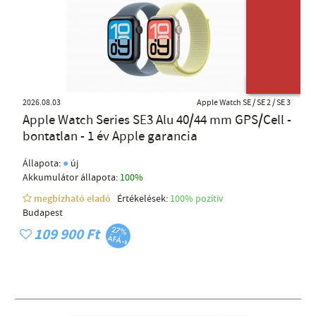
ÚJ TERMÉK
2026.08.03
Apple Watch SE / SE 2 / SE 3
Apple Watch Series SE3 Alu 40/44 mm GPS/Cell -
bontatlan - 1 év Apple garancia
●
Állapota:
új
Akkumulátor állapota:
100%
megbízható eladó
Értékelések:
100% pozítiv
Budapest
109 900 Ft