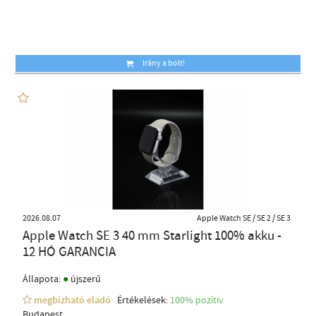
Irány a bolt!
2026.08.07
Apple Watch SE / SE 2 / SE 3
Apple Watch SE 3 40 mm Starlight 100% akku -
12 HÓ GARANCIA
●
Állapota:
újszerű
megbízható eladó
Értékelések:
100% pozítiv
Budapest