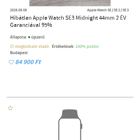
2026.08.08
Apple Watch SE / SE 2 / SE 3
Hibátlan Apple Watch SE3 Midnight 44mm 2 ÉV
Garanciával 95%
●
Állapota:
újszerű
megbízható eladó
Értékelések:
100% pozítiv
Budapest
84 900 Ft