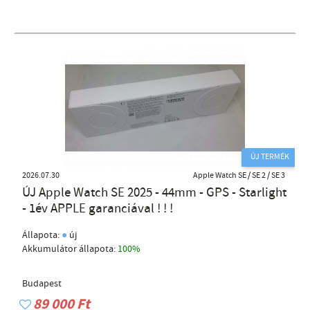
ÚJ TERMÉK
2026.07.30
Apple Watch SE / SE 2 / SE 3
ÚJ Apple Watch SE 2025 - 44mm - GPS - Starlight
- 1év APPLE garanciával ! ! !
●
Állapota:
új
Akkumulátor állapota:
100%
Budapest
89 000 Ft