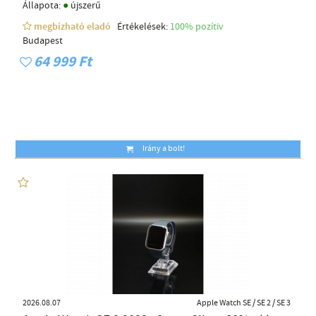
●
Állapota:
újszerű
megbízható eladó
Értékelések:
100% pozítiv
Budapest
64 999 Ft
Irány a bolt!
2026.08.07
Apple Watch SE / SE 2 / SE 3