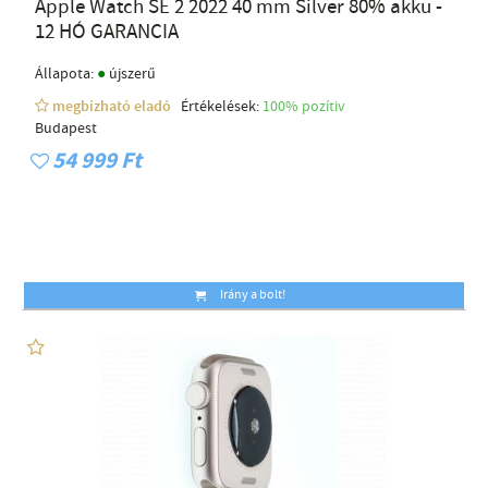
Apple Watch SE 2 2022 40 mm Silver 80% akku -
12 HÓ GARANCIA
●
Állapota:
újszerű
megbízható eladó
Értékelések:
100% pozítiv
Budapest
54 999 Ft
Irány a bolt!