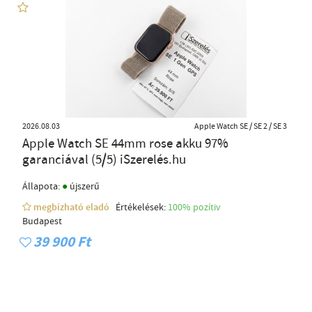
2026.08.03
Apple Watch SE / SE 2 / SE 3
Apple Watch SE 44mm rose akku 97%
garanciával (5/5) iSzerelés.hu
●
Állapota:
újszerű
megbízható eladó
Értékelések:
100% pozítiv
Budapest
39 900 Ft