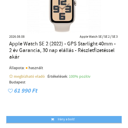
2026.08.08
Apple Watch SE / SE 2 / SE 3
Apple Watch SE 2 (2022) - GPS Starlight 40mm -
2 év Garancia, 30 nap elállás - Részletfizetéssel
akár
●
Állapota:
használt
megbízható eladó
Értékelések:
100% pozítiv
Budapest
61 990 Ft
Irány a bolt!