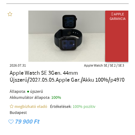
 APPLE
GARANCIA
AKKU: 100%
2026.07.31
Apple Watch SE / SE 2 / SE 3
Apple Watch SE 3Gen. 44mm
Újszerű/2027.05.05.Apple Gar./Akku 100%/p4970
●
Állapota:
újszerű
Akkumulátor állapota:
100%
megbízható eladó
Értékelések:
100% pozítiv
Budapest
79 900 Ft