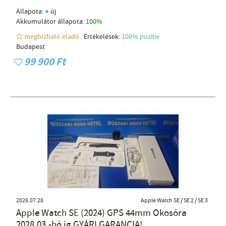
●
Állapota:
új
Akkumulátor állapota:
100%
megbízható eladó
Értékelések:
100% pozítiv
Budapest
99 900 Ft
2026.07.28
Apple Watch SE / SE 2 / SE 3
Apple Watch SE (2024) GPS 44mm Okosóra
2028.03.-hó ig GYÁRI GARANCIA!