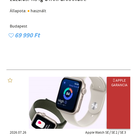
●
Állapota:
használt
Budapest
69 990 Ft
 APPLE
GARANCIA
ÚJ TERMÉK
2026.07.26
Apple Watch SE / SE 2 / SE 3