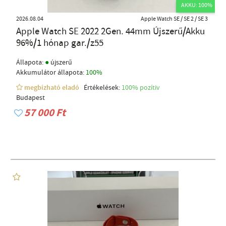
AKKU: 100%
2026.08.04
Apple Watch SE / SE 2 / SE 3
Apple Watch SE 2022 2Gen. 44mm Újszerű/Akku
96%/1 hónap gar./z55
●
Állapota:
újszerű
Akkumulátor állapota:
100%
megbízható eladó
Értékelések:
100% pozítiv
Budapest
57 000 Ft