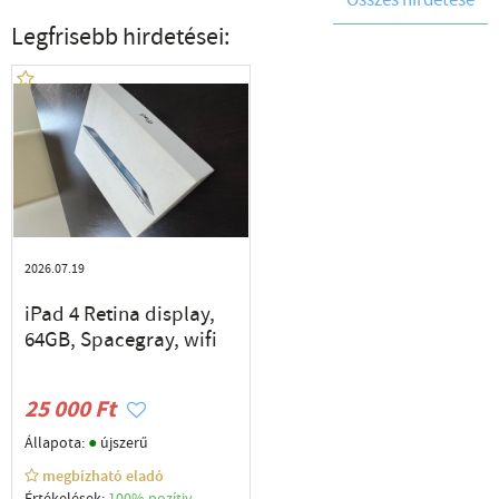
Összes hirdetése
Legfrisebb hirdetései:
2026.07.19
iPad 4 Retina display,
64GB, Spacegray, wifi
25 000 Ft
●
Állapota:
újszerű
megbízható eladó