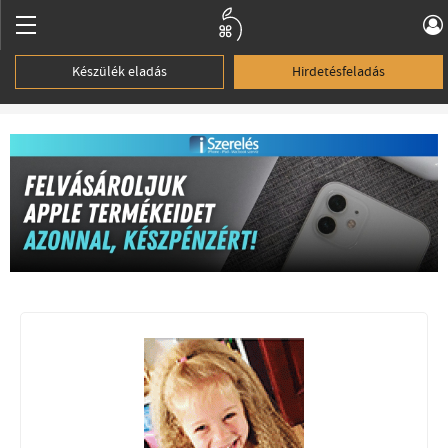
Készülék eladás
Hirdetésfeladás