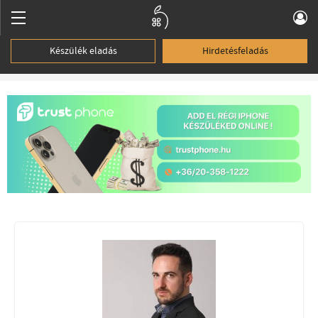
Készülék eladás
Hirdetésfeladás