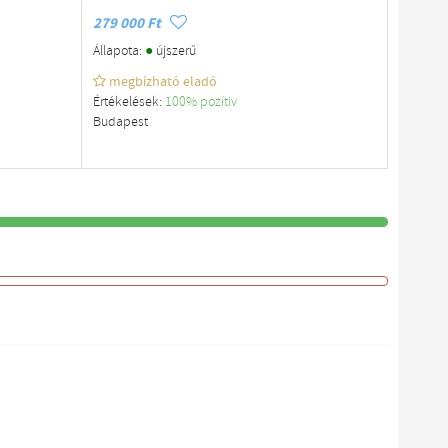
279 000 Ft
●
Állapota:
újszerű
megbízható eladó
Értékelések:
100% pozítiv
Budapest