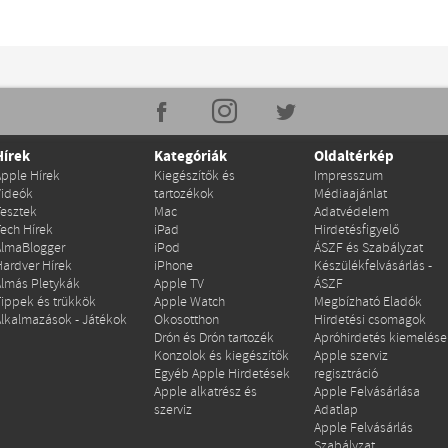
Hírek
Kategóriák
Oldaltérkép
Apple Hírek
Kiegészítők és
Impresszum
Videók
tartozékok
Médiaajánlat
Tesztek
Mac
Adatvédelem
Tech Hírek
iPad
Hirdetésfigyelő
AlmaBlogger
iPod
ÁSZF és Szabályzat
Hardver Hírek
iPhone
Készülékfelvásárlás -
Almás Pletykák
Apple TV
ÁSZF
Tippek és trükkök
Apple Watch
Megbízható Eladók
Alkalmazások - Játékok
Okosotthon
Hirdetési csomagok
Drón és Drón tartozék
Apróhirdetés kiemelése
Konzolok és kiegészítők
Apple szerviz
Egyéb Apple Hirdetések
regisztráció
Apple alkatrész és
Apple Felvásárlása
szerviz
Adatlap
Apple Felvásárlás
Szabályzat