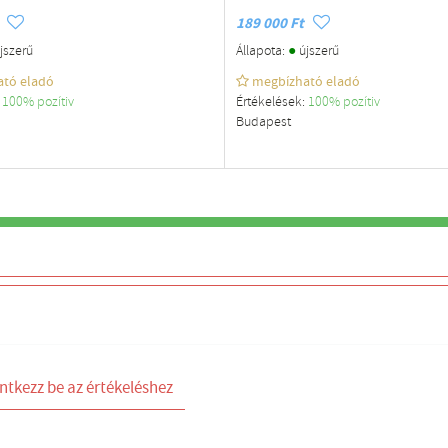
189 000 Ft
●
jszerű
Állapota:
újszerű
ató eladó
megbízható eladó
:
100% pozítiv
Értékelések:
100% pozítiv
Budapest
100%
ntkezz be az értékeléshez