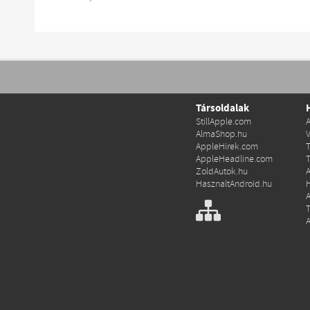
Társoldalak
StillApple.com
AlmaShop.hu
AppleHirek.com
AppleHeadline.com
ZoldAutok.hu
HasznaltAndroid.hu