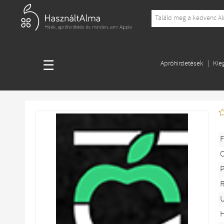
☰
Apróhirdetések
Kie
F
P
R
U
H