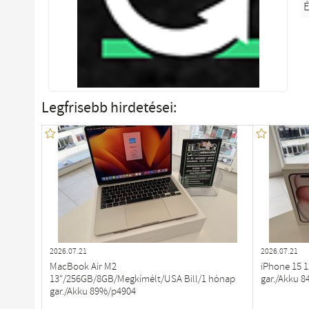
É
Legfrisebb hirdetései:
2026.07.21
2026.07.21
MacBook Air M2
iPhone 15 
13"/256GB/8GB/Megkímélt/USA Bill/1 hónap
gar./Akku 
gar./Akku 89%/p4904