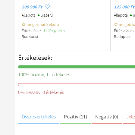
209 900 Ft
125 000 Ft
●
●
Állapota:
újszerű
Állapota:
ú
megbízható eladó
megbízh
Értékelések:
100% pozítiv
Értékelések
Budapest
Budapest
Értékelések:
100% pozitív, 11 értékelés
0%
0% negatív, 0 értékelés
Összes értékelés
Pozitív (11)
Negatív (0)
Jele