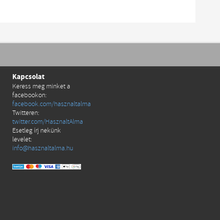
Kapcsolat
Keress meg minket a
facebookon:
facebook.com/hasznaltalma
Twitteren:
twitter.com/HasznaltAlma
Esetleg írj nekünk
levelet:
info@hasznaltalma.hu