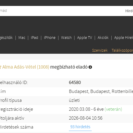
Hird
gészítők
Mac
iPad
iPhone
Watch
Apple TV
Akciók
Apple Híre
Szervizek
Találkozópo
Alma Adás-Vétel (1008)
megbízható eladó
elhasználó ID:
64580
Cím
Budapest, Budapest, Rottenbille
rofil típusa
üzleti
egisztráció ideje
2020.03.08 - 6 éve
(veterán)
toljára aktív
2026-08-04 10:56
irdetések száma
93 hirdetés