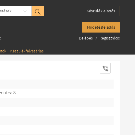
etések
Készülék eladás
Hirdetésfeladás
k
Belépés
/
Regisztráció
ntok
Készülékfelvásárlás
r utca 8.