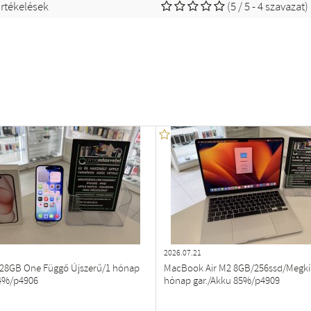
rtékelések
(5 / 5 - 4 szavazat)
2026.07.21
128GB One Függő Újszerű/1 hónap
MacBook Air M2 8GB/256ssd/Megkí
84%/p4906
hónap gar./Akku 85%/p4909