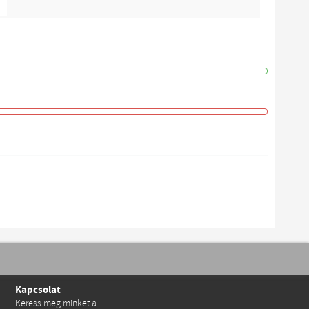
m
Kapcsolat
Keress meg minket a