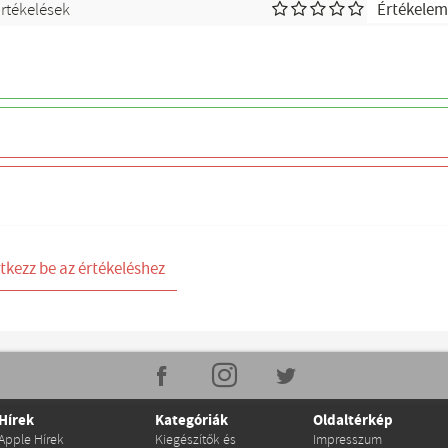
rtékelések
Értékele
tkezz be az értékeléshez
Hírek
Kategóriák
Oldaltérkép
Apple Hírek
Kiegészítők és
Impresszum