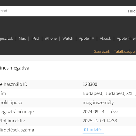
Hird
gészítők
Mac
iPad
iPhone
Watch
Apple TV
Akciók
Apple Híre
Szervizek
Találkozópo
incs megadva
elhasználó ID:
128300
Cím
Budapest, Budapest, XXII.,
rofil típusa
magánszemély
egisztráció ideje
2024.09.14 - 1 éve
toljára aktív
2025-12-09 14:38
irdetések száma
0 hirdetés