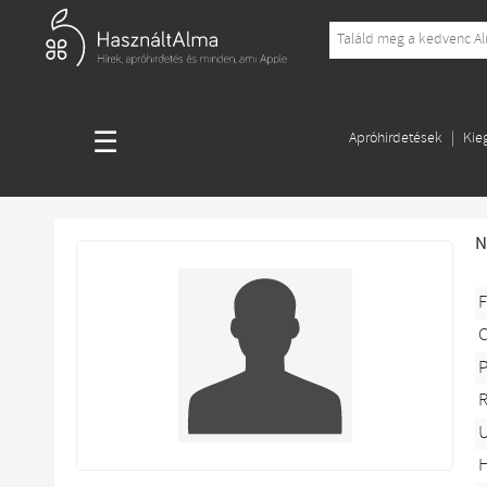
☰
Apróhirdetések
Kie
N
F
P
R
U
H