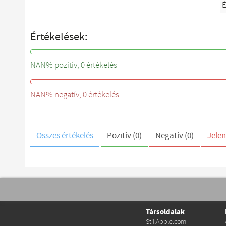
É
Értékelések:
NAN%
NAN% pozitív, 0 értékelés
NAN%
NAN% negatív, 0 értékelés
Összes értékelés
Pozitív (0)
Negatív (0)
Jelen
Társoldalak
StillApple.com