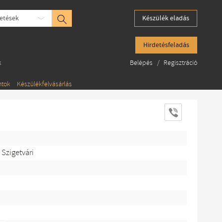
etések
Készülék eladás
Hirdetésfeladás
k
Belépés
/
Regisztráció
ntok
Készülékfelvásárlás
 Szigetvári