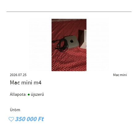
2026.07.25
Mac mini
Mac mini m4
●
Állapota:
újszerű
Üröm
350 000 Ft