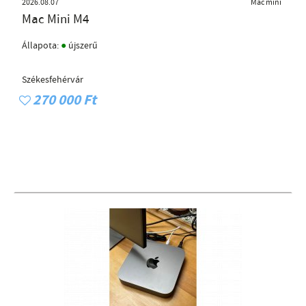
2026.08.07
Mac mini
Mac Mini M4
●
Állapota:
újszerű
Székesfehérvár
270 000 Ft