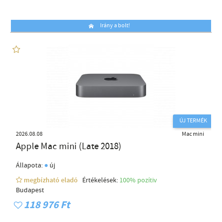
Irány a bolt!
ÚJ TERMÉK
2026.08.08
Mac mini
Apple Mac mini (Late 2018)
●
Állapota:
új
megbízható eladó
Értékelések:
100% pozítiv
Budapest
118 976 Ft