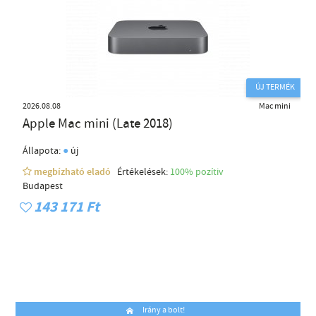
ÚJ TERMÉK
2026.08.08
Mac mini
Apple Mac mini (Late 2018)
●
Állapota:
új
megbízható eladó
Értékelések:
100% pozítiv
Budapest
143 171 Ft
Irány a bolt!