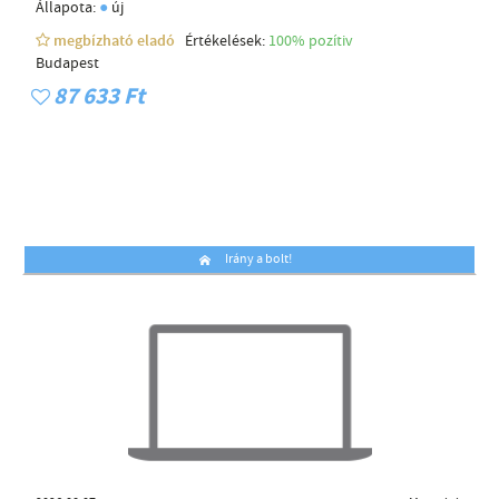
●
Állapota:
új
megbízható eladó
Értékelések:
100% pozítiv
Budapest
87 633 Ft
Irány a bolt!