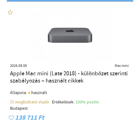
2026.08.08
Mac mini
Apple Mac mini (Late 2018) - különbözet szerinti
szabályozás – használt cikkek
●
Állapota:
használt
megbízható eladó
Értékelések:
100% pozítiv
Budapest
138 711 Ft