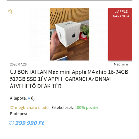
 APPLE
GARANCIA
ÚJ TERMÉK
2026.07.28
Mac mini
ÚJ BONTATLAN Mac mini Apple M4 chip 16-24GB
512GB SSD 1ÉV APPLE GARANCI AZONNAL
ÁTVEHETŐ DEÁK TÉR
●
Állapota:
új
megbízható eladó
Értékelések:
100% pozítiv
Budapest
299 990 Ft