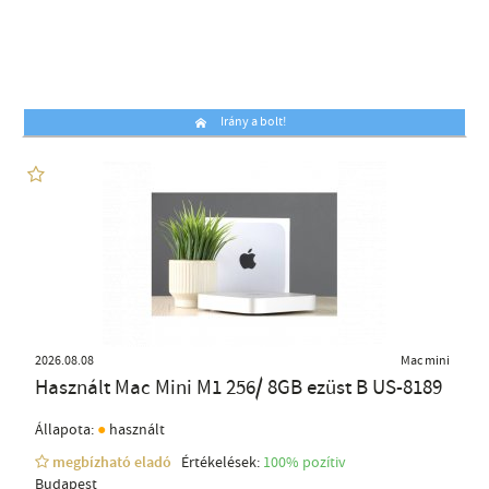
Irány a bolt!
2026.08.08
Mac mini
Használt Mac Mini M1 256/ 8GB ezüst B US-8189
●
Állapota:
használt
megbízható eladó
Értékelések:
100% pozítiv
Budapest