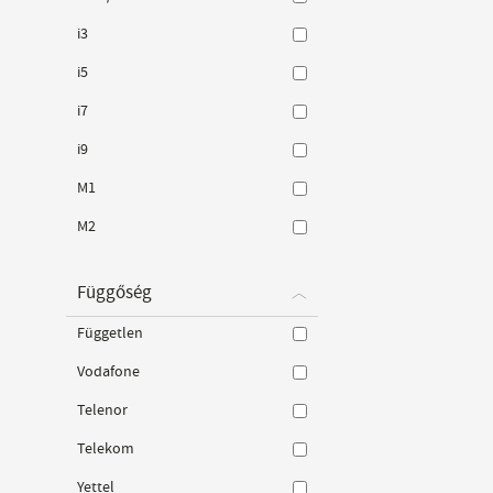
i3
i5
i7
i9
M1
M2
Függőség
Független
Vodafone
Telenor
Telekom
Yettel