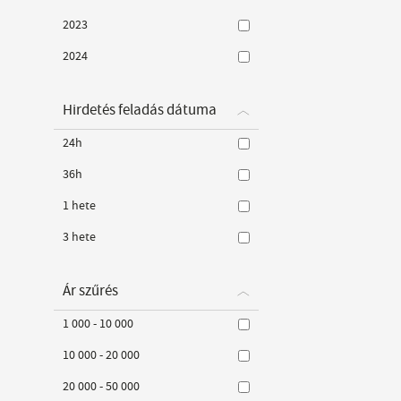
2023
2024
Hirdetés feladás dátuma
24h
36h
1 hete
3 hete
Ár szűrés
1 000 - 10 000
10 000 - 20 000
20 000 - 50 000