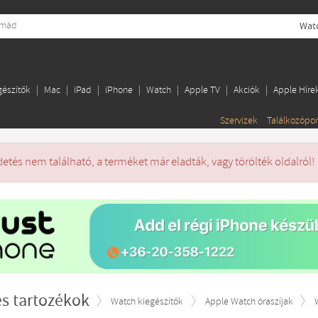
gészítők
Mac
iPad
iPhone
Watch
Apple TV
Akciók
Apple Híre
Szervizek
Találkozópo
detés nem található, a terméket már eladták, vagy törölték oldalról!
és tartozékok
Watch kiegészítők
Apple Watch óraszíjak