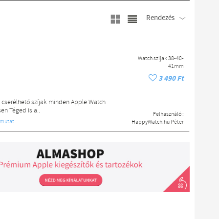
Rendezés
Watch szíjak 38-40-
41mm
3 490 Ft
, cserélhető szíjak minden Apple Watch
en Téged is a..
Felhasználó :
mutat
HappyWatch.hu Péter