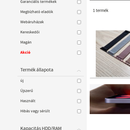
Garanciális termékek
1
termék
Megbízható eladók
Webáruházak
Kereskedői
Magán
Akció
Termék állapota
új
Újszerű
Használt
Hibás vagy sérült
Kapacitás HDD/RAM