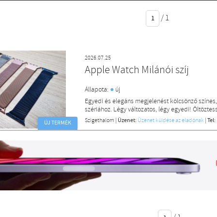
/
1
2026.07.25
Apple Watch Milánói szíj
●
Állapota:
új
Egyedi és elegáns megjelenést kölcsönző színes
szériához. Légy változatos, légy egyedi! Öltöztess
Szigethalom
|
Üzenet:
Üzenet küldése az eladónak
|
Tel:
ÚJ TERMÉK