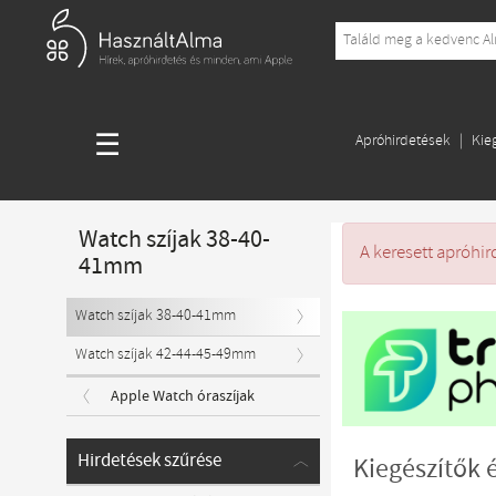
☰
Apróhirdetések
Kie
Watch szíjak 38-40-
A keresett apróhir
41mm
Watch szíjak 38-40-41mm
Watch szíjak 42-44-45-49mm
Apple Watch óraszíjak
Hirdetések szűrése
Kiegészítők 