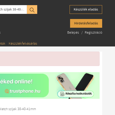
Watch szíjak 38-40-41mm
Készülék eladás
Hirdetésfeladás
k
Belépés
/
Regisztráció
ntok
Készülékfelvásárlás
Watch szíjak 38-40-41mm