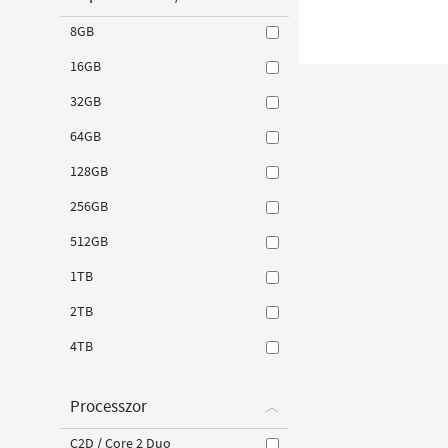
8GB
16GB
32GB
64GB
128GB
256GB
512GB
1TB
2TB
4TB
Processzor
C2D / Core 2 Duo