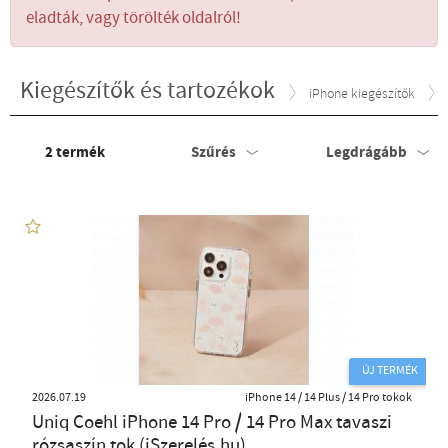
eladták, vagy törölték oldalról!
Kiegészítők és tartozékok
iPhone kiegészítők
2
termék
Szűrés
Legdrágább
ÚJ TERMÉK
2026.07.19
iPhone 14 / 14 Plus / 14 Pro tokok
Uniq Coehl iPhone 14 Pro / 14 Pro Max tavaszi
rózsaszín tok (iSzerelés.hu)