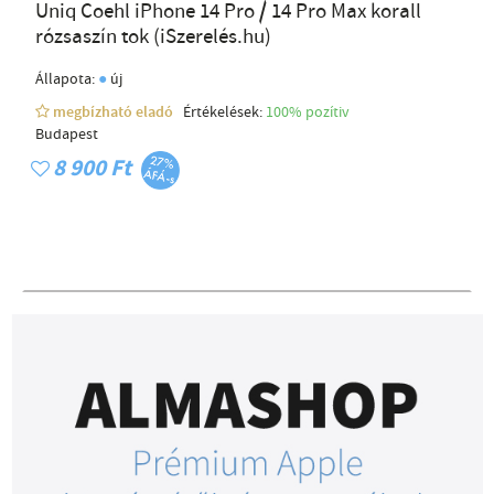
Uniq Coehl iPhone 14 Pro / 14 Pro Max korall
rózsaszín tok (iSzerelés.hu)
●
Állapota:
új
megbízható eladó
Értékelések:
100% pozítiv
Budapest
8 900 Ft