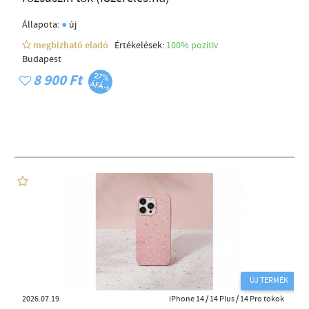
●
Állapota:
új
megbízható eladó
Értékelések:
100% pozítiv
Budapest
8 900 Ft
ÚJ TERMÉK
2026.07.19
iPhone 14 / 14 Plus / 14 Pro tokok