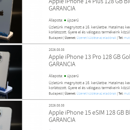
Apple iPhone 14 Plus 128 GB B
GARANCIA
●
Állapota:
újszerű
Üzletünk megnyitott a 16. kerületbe. Hatalmas k
korlátozott. Gyere el és válogass termékeink közül
Budapest
|
Üzenet:
Üzenet küldése az eladónak
|
Tel:
mut
2026.08.08
Apple iPhone 13 Pro 128 GB Go
GARANCIA
●
Állapota:
újszerű
Üzletünk megnyitott a 16. kerületbe. Hatalmas k
korlátozott. Gyere el és válogass termékeink közül
Budapest
|
Üzenet:
Üzenet küldése az eladónak
|
Tel:
mut
2026.08.08
Apple iPhone 15 eSIM 128 GB B
GARANCIA