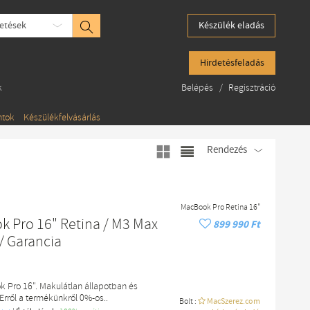
etések
Készülék eladás
Hirdetésfeladás
k
Belépés
/
Regisztráció
ntok
Készülékfelvásárlás
Rendezés
MacBook Pro Retina 16"
 Pro 16" Retina / M3 Max
899 990 Ft
/ Garancia
 Pro 16". Makulátlan állapotban és
 Erről a termékünkről 0%-os..
Bolt :
MacSzerez.com