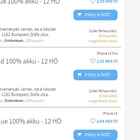
lue 100% akku - 12 HÓ
129 999 Ft
Irány a bolt!
edvemények várnak, de a készlet
Üzleti felhasználó :
. 1162 Budapest, Diófa utca..
AlmaTeló
at
|
Értékelések:
100% pozítiv
megbízható eladó
iPhone 13 Pro
ld 100% akku - 12 HÓ
129 999 Ft
Irány a bolt!
edvemények várnak, de a készlet
Üzleti felhasználó :
. 1162 Budapest, Diófa utca..
AlmaTeló
at
|
Értékelések:
100% pozítiv
megbízható eladó
iPhone 15
lue 100% akku - 12 HÓ
144 999 Ft
Irány a bolt!