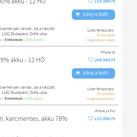
00% akku - 12 HÓ
119 999 Ft
Irány a bolt!
edvemények várnak, de a készlet
Üzleti felhasználó :
. 1162 Budapest, Diófa utca..
AlmaTeló
at
|
Értékelések:
100% pozítiv
megbízható eladó
iPhone 16
99% akku - 12 HÓ
209 999 Ft
Irány a bolt!
edvemények várnak, de a készlet
Üzleti felhasználó :
. 1162 Budapest, Diófa utca..
AlmaTeló
at
|
Értékelések:
100% pozítiv
megbízható eladó
iPhone 14 Pro
en, karcmentes, akku 78%
115 000 Ft