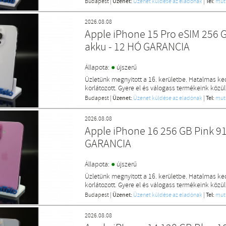
Budapest
|
Üzenet:
Üzenet küldése az eladónak
|
Tel:
mut
2026.08.08
Apple iPhone 15 Pro eSIM 256 
akku - 12 HÓ GARANCIA
●
Állapota:
újszerű
Üzletünk megnyitott a 16. kerületbe. Hatalmas k
korlátozott. Gyere el és válogass termékeink közül
Budapest
|
Üzenet:
Üzenet küldése az eladónak
|
Tel:
mut
2026.08.08
Apple iPhone 16 256 GB Pink 9
GARANCIA
●
Állapota:
újszerű
Üzletünk megnyitott a 16. kerületbe. Hatalmas k
korlátozott. Gyere el és válogass termékeink közül
Budapest
|
Üzenet:
Üzenet küldése az eladónak
|
Tel:
mut
2026.08.08