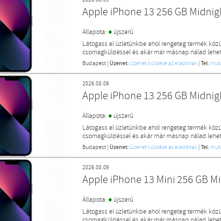
2026.08.09
Apple iPhone 13 256 GB Midni
●
Állapota:
újszerű
Látogass el üzletünkbe ahol rengeteg termék közü
csomagküldéssel és akár már másnap nálad lehet 
Budapest
|
Üzenet:
Üzenet küldése az eladónak
|
Tel:
mut
2026.08.09
Apple iPhone 13 256 GB Midni
●
Állapota:
újszerű
Látogass el üzletünkbe ahol rengeteg termék közü
csomagküldéssel és akár már másnap nálad lehet 
Budapest
|
Üzenet:
Üzenet küldése az eladónak
|
Tel:
mut
2026.08.09
Apple iPhone 13 Mini 256 GB M
●
Állapota:
újszerű
Látogass el üzletünkbe ahol rengeteg termék közü
csomagküldéssel és akár már másnap nálad lehet 