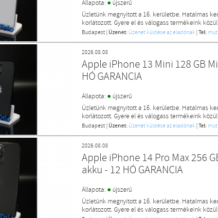
●
Állapota:
újszerű
Üzletünk megnyitott a 16. kerületbe. Hatalmas k
korlátozott. Gyere el és válogass termékeink közül
Budapest
|
Üzenet:
Üzenet küldése az eladónak
|
Tel:
mut
2026.08.08
Apple iPhone 13 Mini 128 GB M
HÓ GARANCIA
●
Állapota:
újszerű
Üzletünk megnyitott a 16. kerületbe. Hatalmas k
korlátozott. Gyere el és válogass termékeink közül
Budapest
|
Üzenet:
Üzenet küldése az eladónak
|
Tel:
mut
2026.08.08
Apple iPhone 14 Pro Max 256 
akku - 12 HÓ GARANCIA
●
Állapota:
újszerű
Üzletünk megnyitott a 16. kerületbe. Hatalmas k
korlátozott. Gyere el és válogass termékeink közül