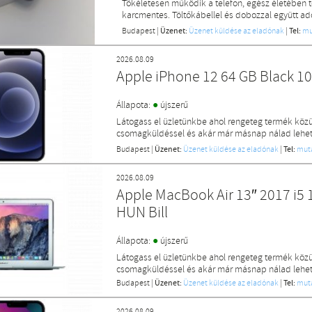
Tökéletesen működik a telefon, egész életében to
karcmentes. Töltőkábellel és dobozzal együtt a
Budapest
|
Üzenet:
Üzenet küldése az eladónak
|
Tel:
mu
2026.08.09
Apple iPhone 12 64 GB Black 1
●
Állapota:
újszerű
Látogass el üzletünkbe ahol rengeteg termék közü
csomagküldéssel és akár már másnap nálad lehet 
Budapest
|
Üzenet:
Üzenet küldése az eladónak
|
Tel:
mut
2026.08.09
Apple MacBook Air 13″ 2017 i5 
HUN Bill
●
Állapota:
újszerű
Látogass el üzletünkbe ahol rengeteg termék közü
csomagküldéssel és akár már másnap nálad lehet 
Budapest
|
Üzenet:
Üzenet küldése az eladónak
|
Tel:
mut