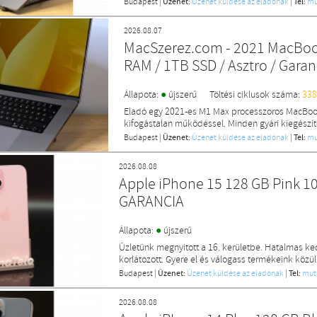
Budapest
|
Üzenet:
Üzenet küldése az eladónak
|
Tel:
mu
2026.08.07
MacSzerez.com - 2021 MacBook
RAM / 1TB SSD / Asztro / Garan
●
Állapota:
újszerű
Töltési ciklusok száma:
338
Eladó egy 2021-es M1 Max processzoros MacBook
kifogástalan működéssel. Minden gyári kiegészítőj
Budapest
|
Üzenet:
Üzenet küldése az eladónak
|
Tel:
mu
2026.08.08
Apple iPhone 15 128 GB Pink 1
GARANCIA
●
Állapota:
újszerű
Üzletünk megnyitott a 16. kerületbe. Hatalmas k
korlátozott. Gyere el és válogass termékeink közül
Budapest
|
Üzenet:
Üzenet küldése az eladónak
|
Tel:
mut
2026.08.08