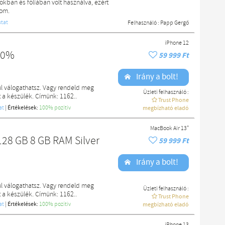
kban és fóliában volt használva, ezért
dom.
tat
Felhasználó :
Papp Gergő
iPhone 12
00%
59 999 Ft
Irány a bolt!
l válogathatsz. Vagy rendeld meg
Üzleti felhasználó :
a készülék. Címünk: 1162..
Trust Phone
at
|
Értékelések:
100% pozítiv
megbízható eladó
MacBook Air 13"
128 GB 8 GB RAM Silver
59 999 Ft
Irány a bolt!
l válogathatsz. Vagy rendeld meg
Üzleti felhasználó :
a készülék. Címünk: 1162..
Trust Phone
at
|
Értékelések:
100% pozítiv
megbízható eladó