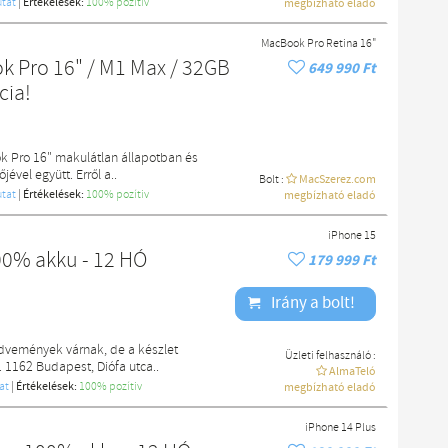
tat
|
Értékelések:
100% pozítiv
megbízható eladó
MacBook Pro Retina 16"
 Pro 16" / M1 Max / 32GB
649 990 Ft
cia!
 Pro 16" makulátlan állapotban és
ével együtt. Erről a..
Bolt :
MacSzerez.com
tat
|
Értékelések:
100% pozítiv
megbízható eladó
iPhone 15
00% akku - 12 HÓ
179 999 Ft
Irány a bolt!
edvemények várnak, de a készlet
Üzleti felhasználó :
. 1162 Budapest, Diófa utca..
AlmaTeló
at
|
Értékelések:
100% pozítiv
megbízható eladó
iPhone 14 Plus