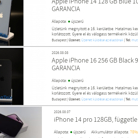
Apple iPhone 14 128 GB Blue 1
GARANCIA
●
Állapota:
újszerű
Üzletünk megnyitott a 16. kerületbe. Hatalmas k
korlátozott. Gyere el és válogass termékeink közül
Budapest
|
Üzenet:
Üzenet küldése az eladónak
|
Tel:
mut
2026.08.08
Apple iPhone 16 256 GB Black 
GARANCIA
●
Állapota:
újszerű
Üzletünk megnyitott a 16. kerületbe. Hatalmas k
korlátozott. Gyere el és válogass termékeink közül
Budapest
|
Üzenet:
Üzenet küldése az eladónak
|
Tel:
mut
2026.08.07
iPhone 14 pro 128GB, függetl
●
Állapota:
újszerű
Akkumulátor állapota:
78%