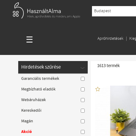
☰
Apróhirdetések
Kie
1613
termék
Hirdetések szűrése
Garanciális termékek
Megbízható eladók
Webáruházak
Kereskedői
Magán
Akció