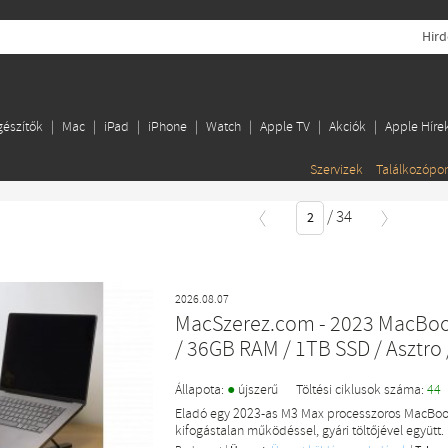
Hird
gészítők
Mac
iPad
iPhone
Watch
Apple TV
Akciók
Apple Híre
Szervizek
Találkozópo
/
34
2026.08.07
MacSzerez.com - 2023 MacBook
/ 36GB RAM / 1TB SSD / Asztro 
●
Állapota:
újszerű
Töltési ciklusok száma:
44
Eladó egy 2023-as M3 Max processzoros MacBook
kifogástalan működéssel, gyári töltőjével együtt.