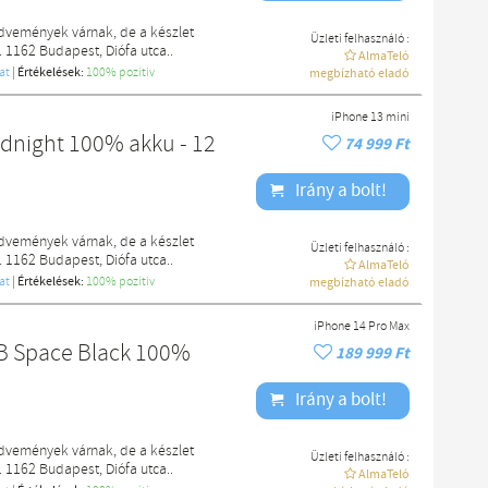
edvemények várnak, de a készlet
Üzleti felhasználó :
. 1162 Budapest, Diófa utca..
AlmaTeló
at
|
Értékelések:
100% pozítiv
megbízható eladó
iPhone 13 mini
idnight 100% akku - 12
74 999 Ft
Irány a bolt!
edvemények várnak, de a készlet
Üzleti felhasználó :
. 1162 Budapest, Diófa utca..
AlmaTeló
at
|
Értékelések:
100% pozítiv
megbízható eladó
iPhone 14 Pro Max
GB Space Black 100%
189 999 Ft
Irány a bolt!
edvemények várnak, de a készlet
Üzleti felhasználó :
. 1162 Budapest, Diófa utca..
AlmaTeló