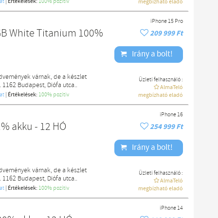
at
|
Értékelések:
100% pozítiv
megbízható eladó
iPhone 15 Pro
GB White Titanium 100%
209 999 Ft
Irány a bolt!
edvemények várnak, de a készlet
Üzleti felhasználó :
. 1162 Budapest, Diófa utca..
AlmaTeló
at
|
Értékelések:
100% pozítiv
megbízható eladó
iPhone 16
1% akku - 12 HÓ
254 999 Ft
Irány a bolt!
edvemények várnak, de a készlet
Üzleti felhasználó :
. 1162 Budapest, Diófa utca..
AlmaTeló
at
|
Értékelések:
100% pozítiv
megbízható eladó
iPhone 14