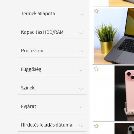
Termék állapota
Kapacitás HDD/RAM
Processzor
Függőség
Színek
Évjárat
Hirdetés feladás dátuma