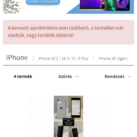
A keresett apróhirdetés nem található, a terméket már
eladták, vagy törölték oldalról!
iPhone
iPhone SE 2 / SE 3 / 8 / 8 Plus
iPhone SE (3gen)
4
termék
Szűrés
Rendezés