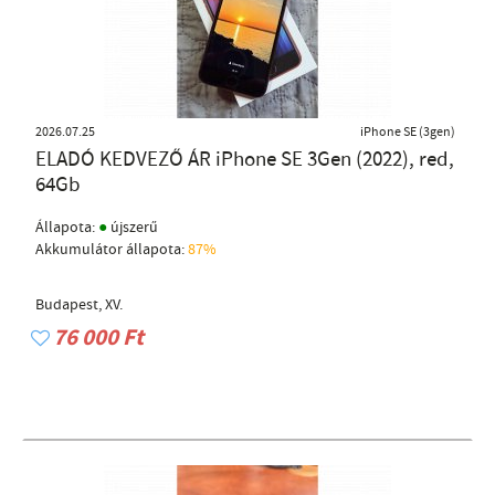
2026.07.25
iPhone SE (3gen)
ELADÓ KEDVEZŐ ÁR iPhone SE 3Gen (2022), red,
64Gb
●
Állapota:
újszerű
Akkumulátor állapota:
87%
Budapest, XV.
76 000 Ft