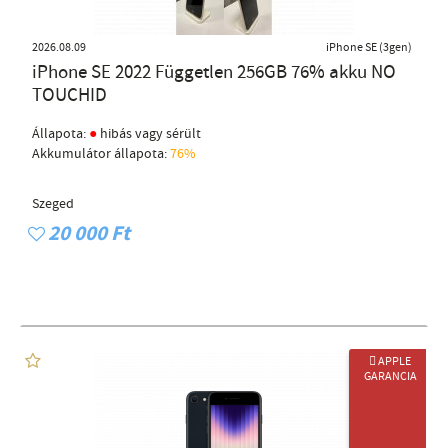
2026.08.09
iPhone SE (3gen)
iPhone SE 2022 Független 256GB 76% akku NO
TOUCHID
●
Állapota:
hibás vagy sérült
Akkumulátor állapota:
76%
Szeged
20 000 Ft
 APPLE
GARANCIA