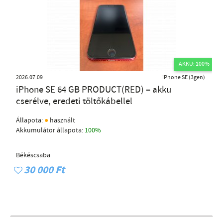
AKKU: 100%
2026.07.09
iPhone SE (3gen)
iPhone SE 64 GB PRODUCT(RED) – akku
cserélve, eredeti töltőkábellel
●
Állapota:
használt
Akkumulátor állapota:
100%
Békéscsaba
30 000 Ft