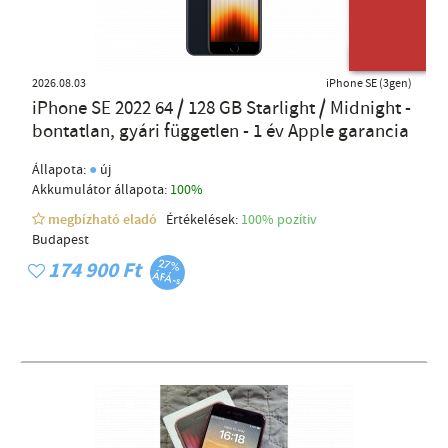
ÚJ TERMÉK
2026.08.03
iPhone SE (3gen)
iPhone SE 2022 64 / 128 GB Starlight / Midnight -
bontatlan, gyári független - 1 év Apple garancia
●
Állapota:
új
Akkumulátor állapota:
100%
megbízható eladó
Értékelések:
100% pozítiv
Budapest
174 900 Ft