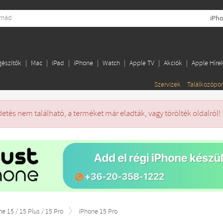
iPho
gészítők
Mac
iPad
iPhone
Watch
Apple TV
Akciók
Apple Híre
Szervizek
Találkozópo
detés nem található, a terméket már eladták, vagy törölték oldalról!
ne 15 / 15 Plus / 15 Pro
iPhone 15 Pro