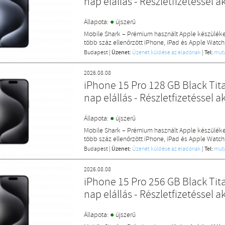
nap elállás - Részletfizetéssel a
●
Állapota:
újszerű
Mobile Shark – Prémium használt Apple készülék
több száz ellenőrzött iPhone, iPad és Apple Watch
Budapest
|
Üzenet:
Üzenet küldése az eladónak
|
Tel:
mut
2026.08.08
iPhone 15 Pro 128 GB Black Tita
nap elállás - Részletfizetéssel a
●
Állapota:
újszerű
Mobile Shark – Prémium használt Apple készülék
több száz ellenőrzött iPhone, iPad és Apple Watch
Budapest
|
Üzenet:
Üzenet küldése az eladónak
|
Tel:
mut
2026.08.08
iPhone 15 Pro 256 GB Black Tita
nap elállás - Részletfizetéssel a
●
Állapota:
újszerű