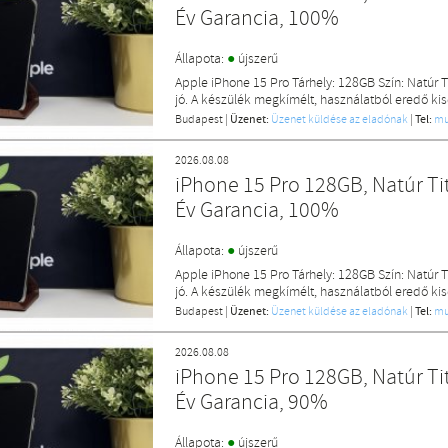
Év Garancia, 100%
●
Állapota:
újszerű
Apple iPhone 15 Pro Tárhely: 128GB Szín: Natúr 
jó. A készülék megkímélt, használatból eredő ki
Budapest
|
Üzenet:
Üzenet küldése az eladónak
|
Tel:
mu
2026.08.08
iPhone 15 Pro 128GB, Natúr Tit
Év Garancia, 100%
●
Állapota:
újszerű
Apple iPhone 15 Pro Tárhely: 128GB Szín: Natúr 
jó. A készülék megkímélt, használatból eredő ki
Budapest
|
Üzenet:
Üzenet küldése az eladónak
|
Tel:
mu
2026.08.08
iPhone 15 Pro 128GB, Natúr Tit
Év Garancia, 90%
●
Állapota:
újszerű