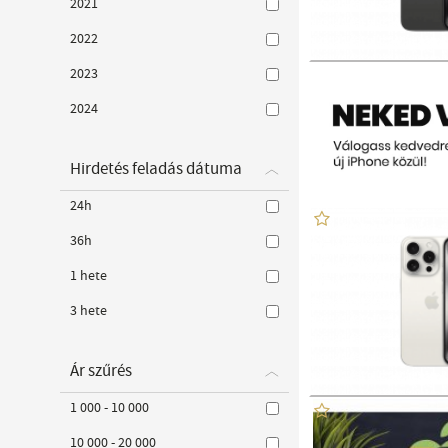
2021
2022
2023
2024
Hirdetés feladás dátuma
24h
36h
1 hete
3 hete
Ár szűrés
1 000 - 10 000
10 000 - 20 000