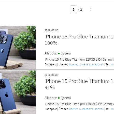
/
2
2026.08.08
iPhone 15 Pro Blue Titanium 1
100%
●
Állapota:
újszerű
iPhone 15 Pro Blue Titanium 128GB 2 ÉV Garanc
Budapest
|
Üzenet:
Üzenet küldése az eladónak
|
Tel:
mu
2026.08.08
iPhone 15 Pro Blue Titanium 1
91%
●
Állapota:
újszerű
iPhone 15 Pro Blue Titanium 128GB 2 ÉV Garanci
Budapest
|
Üzenet:
Üzenet küldése az eladónak
|
Tel:
mu