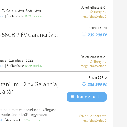
Üzleti felhasználó :
2 ÉV Garanciával Számlával
iBerry.hu
tat
|
Értékelések:
100% pozítiv
megbízható eladó
iPhone 15 Pro
256GB 2 ÉV Garanciával
239 900 Ft
Üzleti felhasználó :
iával Számlával DS22
iBerry.hu
tat
|
Értékelések:
100% pozítiv
megbízható eladó
iPhone 15 Pro
tanium - 2 év Garancia,
239 990 Ft
l akár
Irány a bolt!
ek hatalmas választékban! Válogass
 modellünk közül! Legyen szó..
:
Mobile Shark Kft.
at
|
Értékelések:
100% pozítiv
megbízható eladó