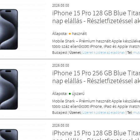
2026.08.08
iPhone 15 Pro 128 GB Blue Titan
nap elállás - Részletfizetéssel a
●
Állapota:
használt
Mobile Shark – Prémium használt Apple készülék
több száz ellenőrzött iPhone, iPad és Apple Watch
Budapest
|
Üzenet:
Üzenet küldése az eladónak
|
Tel:
mut
2026.08.08
iPhone 15 Pro 256 GB Blue Titan
nap elállás - Részletfizetéssel a
●
Állapota:
újszerű
Mobile Shark – Prémium használt Apple készülék
több száz ellenőrzött iPhone, iPad és Apple Watch
Budapest
|
Üzenet:
Üzenet küldése az eladónak
|
Tel:
mut
2026.08.08
iPhone 15 Pro 128 GB Blue Titan