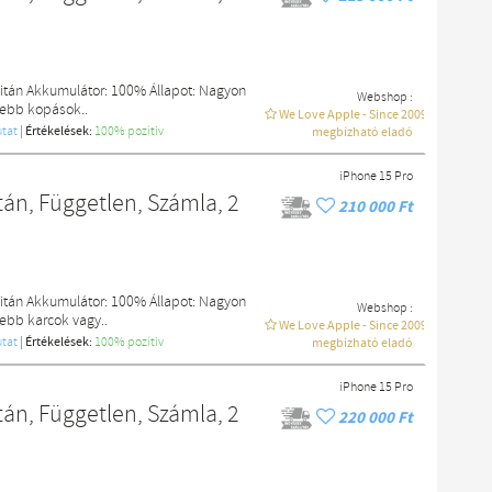
Titán Akkumulátor: 100% Állapot: Nagyon
Webshop :
sebb kopások..
We Love Apple - Since 2009
tat
|
Értékelések:
100% pozítiv
megbízható eladó
iPhone 15 Pro
án, Független, Számla, 2
210 000 Ft
Titán Akkumulátor: 100% Állapot: Nagyon
Webshop :
sebb karcok vagy..
We Love Apple - Since 2009
tat
|
Értékelések:
100% pozítiv
megbízható eladó
iPhone 15 Pro
án, Független, Számla, 2
220 000 Ft