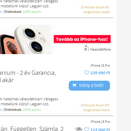
ek hatalmas választékban! Válogass
 modellünk közül! Legyen szó..
:
Mobile Shark Kft.
at
|
Értékelések:
100% pozítiv
megbízható eladó
iPhone 15 Pro
anium - 2 év Garancia,
239 990 Ft
l akár
Irány a bolt!
ek hatalmas választékban! Válogass
 modellünk közül! Legyen szó..
:
Mobile Shark Kft.
at
|
Értékelések:
100% pozítiv
megbízható eladó
iPhone 15 Pro
án, Független, Számla, 2
215 000 Ft