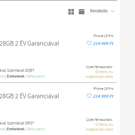
Rendezés
iPhone 15 Pro
28GB 2 ÉV Garanciával
214 900 Ft
Üzleti felhasználó :
iával Számlával DQ67
iBerry.hu
tat
|
Értékelések:
100% pozítiv
megbízható eladó
iPhone 15 Pro
28GB 2 ÉV Garanciával
214 900 Ft
Üzleti felhasználó :
ával Számlával DR37
iBerry.hu
tat
|
Értékelések:
100% pozítiv
megbízható eladó