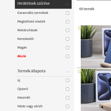
Hirdetések szűrése
69
termék
Garanciális termékek
Megbízható eladók
Webáruházak
Kereskedői
Magán
Akció
Termék állapota
új
Újszerű
Használt
Hibás vagy sérült