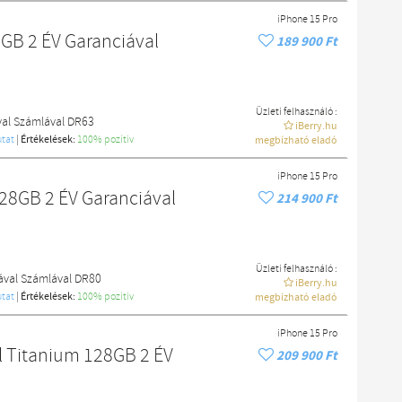
iPhone 15 Pro
GB 2 ÉV Garanciával
189 900 Ft
Üzleti felhasználó :
val Számlával DR63
iBerry.hu
tat
|
Értékelések:
100% pozítiv
megbízható eladó
iPhone 15 Pro
28GB 2 ÉV Garanciával
214 900 Ft
Üzleti felhasználó :
ával Számlával DR80
iBerry.hu
tat
|
Értékelések:
100% pozítiv
megbízható eladó
iPhone 15 Pro
l Titanium 128GB 2 ÉV
209 900 Ft