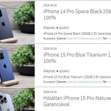
2026.08.08
iPhone 14 Pro Space Black 256
100%
●
Állapota:
újszerű
iPhone 14 Pro Space Black 256GB 2 ÉV Garanciá
Budapest
|
Üzenet:
Üzenet küldése az eladónak
|
Tel:
mu
2026.08.08
iPhone 15 Pro Blue Titanium 1
100%
●
Állapota:
újszerű
iPhone 15 Pro Blue Titanium 128GB 2 ÉV Garanci
Budapest
|
Üzenet:
Üzenet küldése az eladónak
|
Tel:
mu
2026.08.08
Hibátlan iPhone 15 Pro Natura
Garanciával