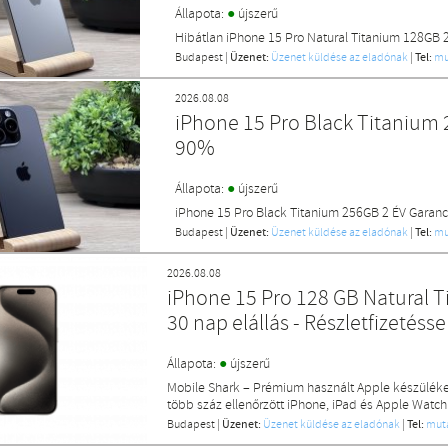
●
Állapota:
újszerű
Hibátlan iPhone 15 Pro Natural Titanium 128GB 
Budapest
|
Üzenet:
Üzenet küldése az eladónak
|
Tel:
mu
2026.08.08
iPhone 15 Pro Black Titanium 
90%
●
Állapota:
újszerű
iPhone 15 Pro Black Titanium 256GB 2 ÉV Garanc
Budapest
|
Üzenet:
Üzenet küldése az eladónak
|
Tel:
mu
2026.08.08
iPhone 15 Pro 128 GB Natural Ti
30 nap elállás - Részletfizetésse
●
Állapota:
újszerű
Mobile Shark – Prémium használt Apple készülék
több száz ellenőrzött iPhone, iPad és Apple Watch
Budapest
|
Üzenet:
Üzenet küldése az eladónak
|
Tel:
mut