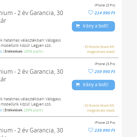
iPhone 15 Pro
ium - 2 év Garancia, 30
214 990 Ft
kár
Irány a bolt!
ek hatalmas választékban! Válogass
 modellünk közül! Legyen szó..
:
Mobile Shark Kft.
at
|
Értékelések:
100% pozítiv
megbízható eladó
iPhone 15 Pro
ium - 2 év Garancia, 30
259 990 Ft
kár
Irány a bolt!
ek hatalmas választékban! Válogass
 modellünk közül! Legyen szó..
:
Mobile Shark Kft.
at
|
Értékelések:
100% pozítiv
megbízható eladó
iPhone 15 Pro
ium - 2 év Garancia, 30
239 990 Ft