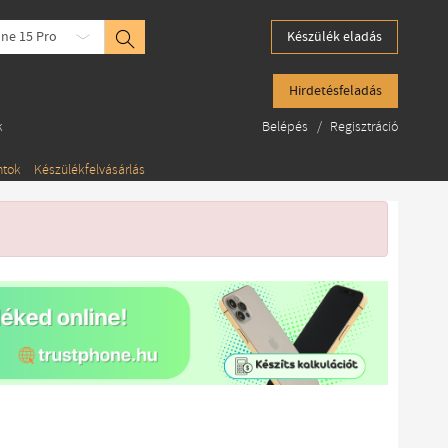
ne 15 Pro
Készülék eladás
Hirdetésfeladás
k
Belépés
/
Regisztráció
ntok
Készülékfelvásárlás