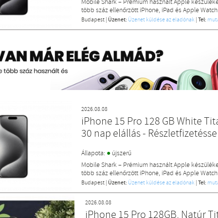
Mobile Shark – Prémium használt Apple készülék
több száz ellenőrzött iPhone, iPad és Apple Watch
Budapest
|
Üzenet:
Üzenet küldése az eladónak
|
Tel:
mut
2026.08.08
iPhone 15 Pro 128 GB White Tit
30 nap elállás - Részletfizetésse
●
Állapota:
újszerű
Mobile Shark – Prémium használt Apple készülék
több száz ellenőrzött iPhone, iPad és Apple Watch
Budapest
|
Üzenet:
Üzenet küldése az eladónak
|
Tel:
mut
2026.08.08
iPhone 15 Pro 128GB, Natúr Tit