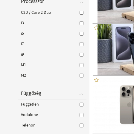
Processzor
C2D / Core 2 Duo
i3
i5
i7
i9
M1
M2
Függőség
Független
Vodafone
Telenor