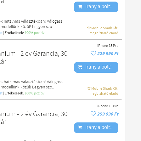
kár
Irány a bolt!
ek hatalmas választékban! Válogass
 modellünk közül! Legyen szó..
:
Mobile Shark Kft.
at
|
Értékelések:
100% pozítiv
megbízható eladó
iPhone 15 Pro
nium - 2 év Garancia, 30
229 990 Ft
kár
Irány a bolt!
ek hatalmas választékban! Válogass
 modellünk közül! Legyen szó..
:
Mobile Shark Kft.
at
|
Értékelések:
100% pozítiv
megbízható eladó
iPhone 15 Pro
nium - 2 év Garancia, 30
259 990 Ft
kár
Irány a bolt!