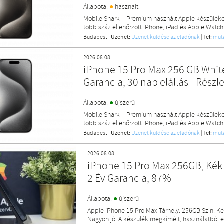
●
Állapota:
használt
Mobile Shark – Prémium használt Apple készülék
több száz ellenőrzött iPhone, iPad és Apple Watch
Budapest
|
Üzenet:
Üzenet küldése az eladónak
|
Tel:
mut
2026.08.08
iPhone 15 Pro Max 256 GB White
Garancia, 30 nap elállás - Részle
●
Állapota:
újszerű
Mobile Shark – Prémium használt Apple készülék
több száz ellenőrzött iPhone, iPad és Apple Watch
Budapest
|
Üzenet:
Üzenet küldése az eladónak
|
Tel:
mut
2026.08.08
iPhone 15 Pro Max 256GB, Kék 
2 Év Garancia, 87%
●
Állapota:
újszerű
Apple iPhone 15 Pro Max Tárhely: 256GB Szín: Ké
Nagyon jó. A készülék megkímélt, használatból e