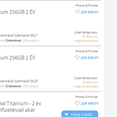
iPhone 15 Pro Max
nium 256GB 2 ÉV
239 900 Ft
Üzleti felhasználó :
aranciával Számlával DS17
iBerry.hu
tat
|
Értékelések:
100% pozítiv
megbízható eladó
iPhone 15 Pro Max
nium 256GB 2 ÉV
239 900 Ft
Üzleti felhasználó :
aranciával Számlával DS19
iBerry.hu
tat
|
Értékelések:
100% pozítiv
megbízható eladó
iPhone 15 Pro Max
al Titanium - 2 év
259 990 Ft
tfizetéssel akár
Irány a bolt!