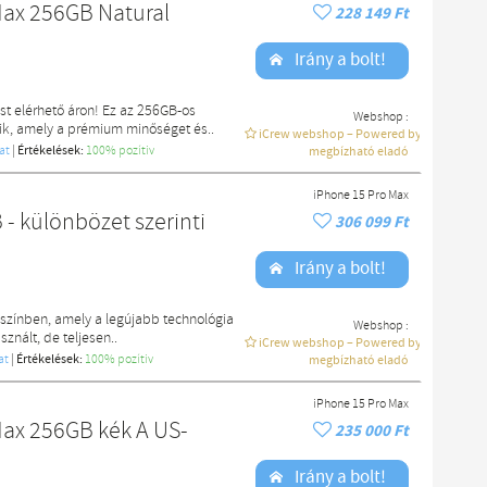
Max 256GB Natural
228 149 Ft
Irány a bolt!
st elérhető áron! Ez az 256GB-os
Webshop :
ik, amely a prémium minőséget és..
iCrew webshop – Powered by macdoki
at
|
Értékelések:
100% pozítiv
megbízható eladó
iPhone 15 Pro Max
- különbözet szerinti
306 099 Ft
Irány a bolt!
színben, amely a legújabb technológia
Webshop :
znált, de teljesen..
iCrew webshop – Powered by macdoki
at
|
Értékelések:
100% pozítiv
megbízható eladó
iPhone 15 Pro Max
Max 256GB kék A US-
235 000 Ft
Irány a bolt!