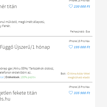
iPhone 15 Pro Max
ér titán
230 000 Ft
lanul működő, megkímélt állapotú,
y Fehér..
Felhasználó :
Eva
iPhone 15 Pro Max
 Függő Újszerű/1 hónap
195 000 Ft
hónap gar./Akku 88%/ Tartozékok:doboz,
elefonon érdeklődni az..
Bolt :
Alma Adás-Vétel
tat
|
Értékelések:
100% pozítiv
megbízható eladó
iPhone 15 Pro Max
tlen fekete titán
335 900 Ft
és.hu