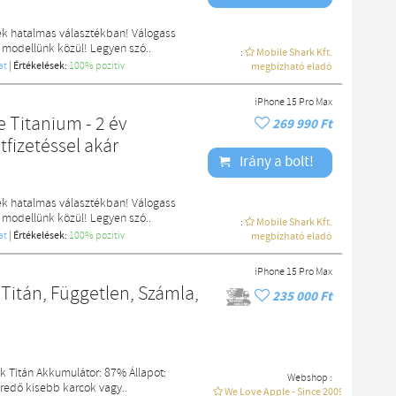
ek hatalmas választékban! Válogass
 modellünk közül! Legyen szó..
:
Mobile Shark Kft.
at
|
Értékelések:
100% pozítiv
megbízható eladó
iPhone 15 Pro Max
 Titanium - 2 év
269 990 Ft
tfizetéssel akár
Irány a bolt!
ek hatalmas választékban! Válogass
 modellünk közül! Legyen szó..
:
Mobile Shark Kft.
at
|
Értékelések:
100% pozítiv
megbízható eladó
iPhone 15 Pro Max
Titán, Független, Számla,
235 000 Ft
k Titán Akkumulátor: 87% Állapot:
Webshop :
redő kisebb karcok vagy..
We Love Apple - Since 2009