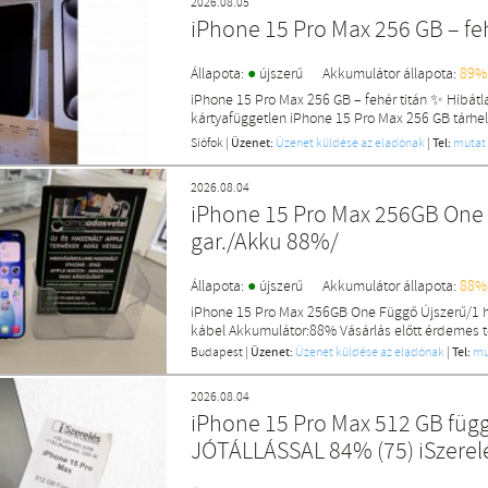
2026.08.05
iPhone 15 Pro Max 256 GB – feh
●
Állapota:
újszerű
Akkumulátor állapota:
89%
iPhone 15 Pro Max 256 GB – fehér titán ✨ Hibát
kártyafüggetlen iPhone 15 Pro Max 256 GB tárhel
Siófok
|
Üzenet:
Üzenet küldése az eladónak
|
Tel:
mutat
2026.08.04
iPhone 15 Pro Max 256GB One
gar./Akku 88%/
●
Állapota:
újszerű
Akkumulátor állapota:
88%
iPhone 15 Pro Max 256GB One Függő Újszerű/1 
kábel Akkumulátor:88% Vásárlás előtt érdemes t
Budapest
|
Üzenet:
Üzenet küldése az eladónak
|
Tel:
mu
2026.08.04
iPhone 15 Pro Max 512 GB függe
JÓTÁLLÁSSAL 84% (75) iSzerel