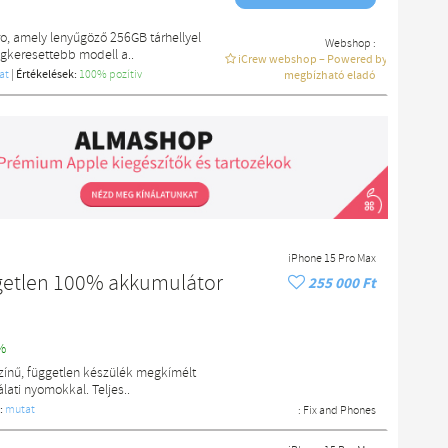
o, amely lenyűgöző 256GB tárhellyel
Webshop :
egkeresettebb modell a..
iCrew webshop – Powered by macdoki
at
|
Értékelések:
100% pozítiv
megbízható eladó
iPhone 15 Pro Max
getlen 100% akkumulátor
255 000 Ft
%
zínű, független készülék megkímélt
lati nyomokkal. Teljes..
:
mutat
:
Fix and Phones