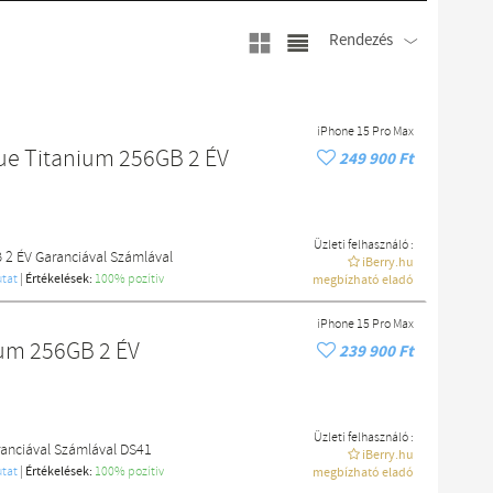
Rendezés
iPhone 15 Pro Max
lue Titanium 256GB 2 ÉV
249 900 Ft
Üzleti felhasználó :
 2 ÉV Garanciával Számlával
iBerry.hu
tat
|
Értékelések:
100% pozítiv
megbízható eladó
iPhone 15 Pro Max
ium 256GB 2 ÉV
239 900 Ft
Üzleti felhasználó :
ranciával Számlával DS41
iBerry.hu
tat
|
Értékelések:
100% pozítiv
megbízható eladó