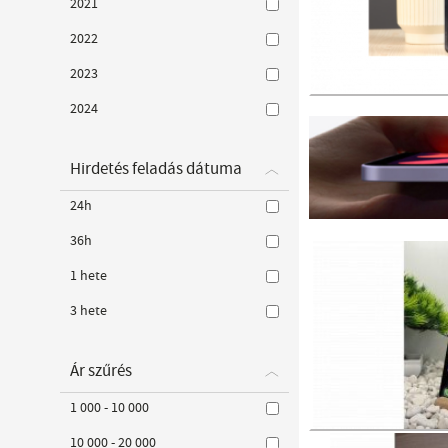
2021
2022
2023
2024
Hirdetés feladás dátuma
24h
36h
1 hete
3 hete
Ár szűrés
1 000 - 10 000
10 000 - 20 000