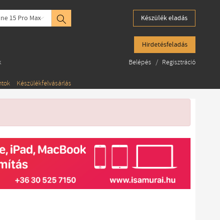
ne 15 Pro Max
Készülék eladás
Hirdetésfeladás
k
Belépés
/
Regisztráció
ntok
Készülékfelvásárlás