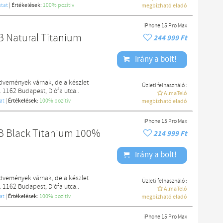
tat
|
Értékelések:
100% pozítiv
megbízható eladó
iPhone 15 Pro Max
B Natural Titanium
244 999 Ft
Irány a bolt!
edvemények várnak, de a készlet
Üzleti felhasználó :
. 1162 Budapest, Diófa utca..
AlmaTeló
at
|
Értékelések:
100% pozítiv
megbízható eladó
iPhone 15 Pro Max
B Black Titanium 100%
214 999 Ft
Irány a bolt!
edvemények várnak, de a készlet
Üzleti felhasználó :
. 1162 Budapest, Diófa utca..
AlmaTeló
at
|
Értékelések:
100% pozítiv
megbízható eladó
iPhone 15 Pro Max