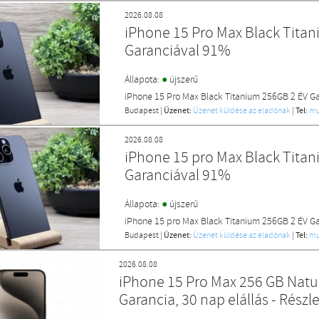
2026.08.08
iPhone 15 Pro Max Black Tita
Garanciával 91%
●
Állapota:
újszerű
iPhone 15 Pro Max Black Titanium 256GB 2 ÉV G
Budapest
|
Üzenet:
Üzenet küldése az eladónak
|
Tel:
mu
2026.08.08
iPhone 15 pro Max Black Tita
Garanciával 91%
●
Állapota:
újszerű
iPhone 15 pro Max Black Titanium 256GB 2 ÉV G
Budapest
|
Üzenet:
Üzenet küldése az eladónak
|
Tel:
mu
2026.08.08
iPhone 15 Pro Max 256 GB Natur
Garancia, 30 nap elállás - Részle