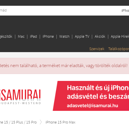
iPho
gészítők
Mac
iPad
iPhone
Watch
Apple TV
Akciók
Apple Híre
Szervizek
Találkozópo
detés nem található, a terméket már eladták, vagy törölték oldalról!
ne 15 / 15 Plus / 15 Pro
iPhone 15 Pro Max