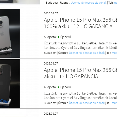
Budapest
|
Üzenet:
Üzenet küldése az eladónak
|
Tel:
mu
2026.08.07
Apple iPhone 15 Pro Max 256 G
100% akku - 12 HÓ GARANCIA
●
Állapota:
újszerű
Üzletünk megnyitott a 16. kerületbe. Hatalmas k
korlátozott. Gyere el és válogass termékeink közül
Budapest
|
Üzenet:
Üzenet küldése az eladónak
|
Tel:
mut
2026.08.07
Apple iPhone 15 Pro Max 256 G
akku - 12 HÓ GARANCIA
●
Állapota:
újszerű
Üzletünk megnyitott a 16. kerületbe. Hatalmas k
korlátozott. Gyere el és válogass termékeink közül
Budapest
|
Üzenet:
Üzenet küldése az eladónak
|
Tel:
mut
2026.08.07