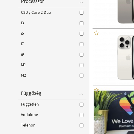
Processzor
C2D / Core 2 Duo
i3
i5
i7
i9
M1
M2
Függőség
Független
Vodafone
Telenor