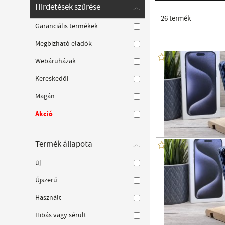
Hirdetések szűrése
26
termék
Garanciális termékek
Megbízható eladók
Webáruházak
Kereskedői
Magán
Akció
Termék állapota
új
Újszerű
Használt
Hibás vagy sérült