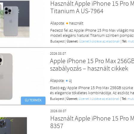
Használt Apple iPhone 15 Pro 
Titanium A US-7964
●
Állapota:
használt
Fedezd fel az Apple iPhone 15 Pro Max világát mo
modell elegáns Natural Titanium színben pompáz
Budapest
|
Üzenet:
Üzenet küldése az eladónak
|
Tel:
mut
2026.08.07
Apple iPhone 15 Pro Max 256GB 
szabályozás – használt cikkek
●
Állapota:
új
Eladó egy Apple iPhone 15 Pro Max 256GB szürke 
és elegancia tökéletes kombinációja. Az eszköz has
Budapest
|
Üzenet:
Üzenet küldése az eladónak
|
Tel:
mut
ÚJ TERMÉK
2026.08.07
Használt Apple iPhone 15 Pro 
8357