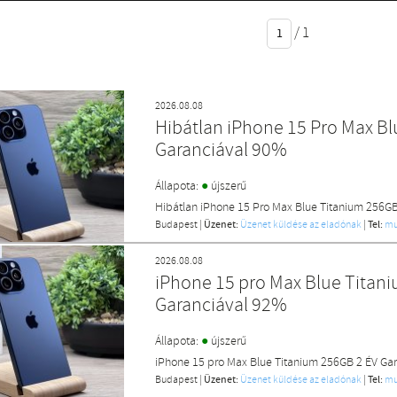
/
1
2026.08.08
Hibátlan iPhone 15 Pro Max B
Garanciával 90%
●
Állapota:
újszerű
Hibátlan iPhone 15 Pro Max Blue Titanium 256GB
Budapest
|
Üzenet:
Üzenet küldése az eladónak
|
Tel:
mu
2026.08.08
iPhone 15 pro Max Blue Titan
Garanciával 92%
●
Állapota:
újszerű
iPhone 15 pro Max Blue Titanium 256GB 2 ÉV Ga
Budapest
|
Üzenet:
Üzenet küldése az eladónak
|
Tel:
mu