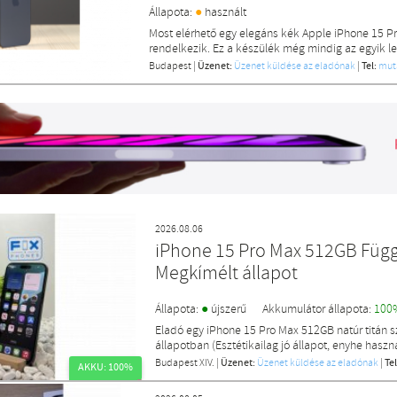
●
Állapota:
használt
Most elérhető egy elegáns kék Apple iPhone 15 Pr
rendelkezik. Ez a készülék még mindig az egyik l
Budapest
|
Üzenet:
Üzenet küldése az eladónak
|
Tel:
mut
2026.08.06
iPhone 15 Pro Max 512GB Füg
Megkímélt állapot
●
Állapota:
újszerű
Akkumulátor állapota:
100
Eladó egy iPhone 15 Pro Max 512GB natúr titán s
állapotban (Esztétikailag jó állapot, enyhe haszná
Budapest XIV.
|
Üzenet:
Üzenet küldése az eladónak
|
Tel
AKKU: 100%