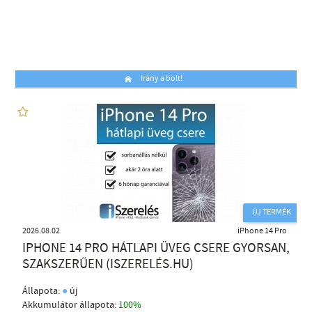
Irány a bolt!
ÚJ TERMÉK
2026.08.02
iPhone 14 Pro
IPHONE 14 PRO HÁTLAPI ÜVEG CSERE GYORSAN,
SZAKSZERŰEN (ISZERELÉS.HU)
●
Állapota:
új
Akkumulátor állapota:
100%