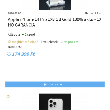
2026.08.05
iPhone 14 Pro
Apple iPhone 14 Pro 128 GB Gold 100% akku - 12
HÓ GARANCIA
●
Állapota:
újszerű
megbízható eladó
Értékelések:
100% pozítiv
Budapest
174 999 Ft
Irány a bolt!