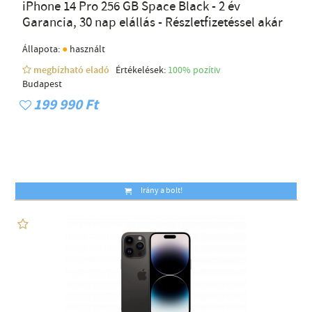
iPhone 14 Pro 256 GB Space Black - 2 év
Garancia, 30 nap elállás - Részletfizetéssel akár
●
Állapota:
használt
megbízható eladó
Értékelések:
100% pozítiv
Budapest
199 990 Ft
Irány a bolt!