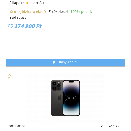
●
Állapota:
használt
megbízható eladó
Értékelések:
100% pozítiv
Budapest
174 990 Ft
Irány a bolt!
2026.08.06
iPhone 14 Pro