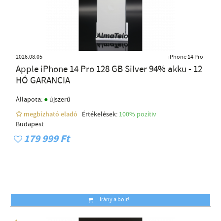
2026.08.05
iPhone 14 Pro
Apple iPhone 14 Pro 128 GB Silver 94% akku - 12
HÓ GARANCIA
●
Állapota:
újszerű
megbízható eladó
Értékelések:
100% pozítiv
Budapest
179 999 Ft
Irány a bolt!