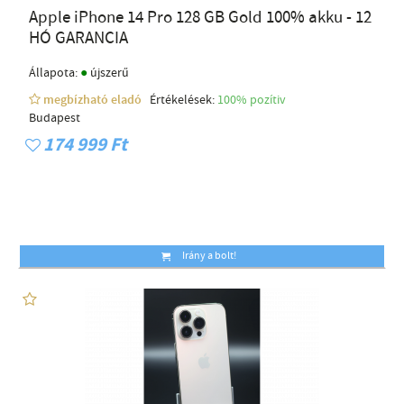
Apple iPhone 14 Pro 128 GB Gold 100% akku - 12
HÓ GARANCIA
●
Állapota:
újszerű
megbízható eladó
Értékelések:
100% pozítiv
Budapest
174 999 Ft
Irány a bolt!