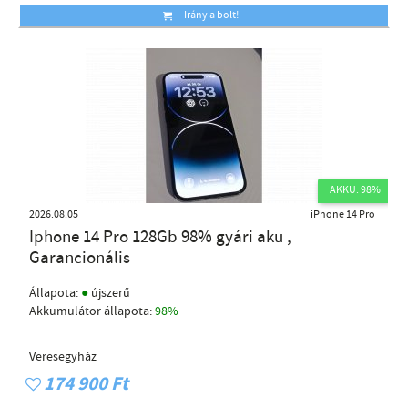
Irány a bolt!
AKKU: 98%
2026.08.05
iPhone 14 Pro
Iphone 14 Pro 128Gb 98% gyári aku ,
Garancionális
●
Állapota:
újszerű
Akkumulátor állapota:
98%
Veresegyház
174 900 Ft