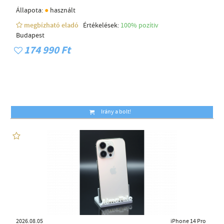
●
Állapota:
használt
megbízható eladó
Értékelések:
100% pozítiv
Budapest
174 990 Ft
Irány a bolt!
2026.08.05
iPhone 14 Pro