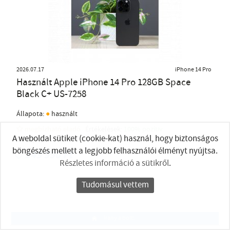
2026.07.17
iPhone 14 Pro
Használt Apple iPhone 14 Pro 128GB Space
Black C+ US-7258
●
Állapota:
használt
megbízható eladó
Értékelések:
100% pozítiv
A weboldal sütiket (cookie-kat) használ, hogy biztonságos
Budapest
böngészés mellett a legjobb felhasználói élményt nyújtsa.
149 990 Ft
Részletes információ a sütikről
.
Tudomásul vettem
Irány a bolt!