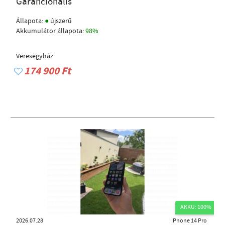
Garancionális
●
Állapota:
újszerű
Akkumulátor állapota:
98%
Veresegyház
174 900 Ft
AKKU: 100%
2026.07.28
iPhone 14 Pro