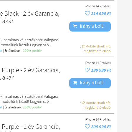
iPhone 14 Pro Max
 Black - 2 év Garancia,
214 990 Ft
l akár
Irány a bolt!
ek hatalmas választékban! Válogass
 modellünk közül! Legyen szó..
:
Mobile Shark Kft.
at
|
Értékelések:
100% pozítiv
megbízható eladó
iPhone 14 Pro Max
Purple - 2 év Garancia,
199 990 Ft
l akár
Irány a bolt!
ek hatalmas választékban! Válogass
 modellünk közül! Legyen szó..
:
Mobile Shark Kft.
at
|
Értékelések:
100% pozítiv
megbízható eladó
iPhone 14 Pro Max
Purple - 2 év Garancia,
209 990 Ft