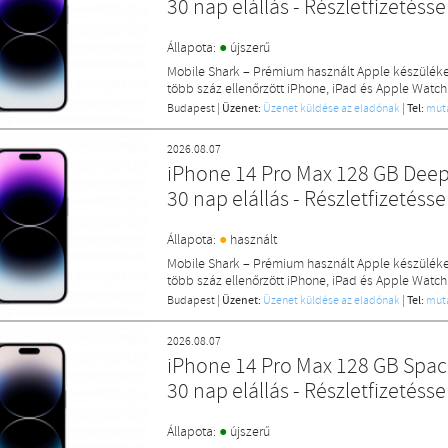
30 nap elállás - Részletfizetésse
●
Állapota:
újszerű
Mobile Shark – Prémium használt Apple készülék
több száz ellenőrzött iPhone, iPad és Apple Watch
Budapest
|
Üzenet:
Üzenet küldése az eladónak
|
Tel:
mut
2026.08.07
iPhone 14 Pro Max 128 GB Deep 
30 nap elállás - Részletfizetésse
●
Állapota:
használt
Mobile Shark – Prémium használt Apple készülék
több száz ellenőrzött iPhone, iPad és Apple Watch
Budapest
|
Üzenet:
Üzenet küldése az eladónak
|
Tel:
mut
2026.08.07
iPhone 14 Pro Max 128 GB Space
30 nap elállás - Részletfizetésse
●
Állapota:
újszerű