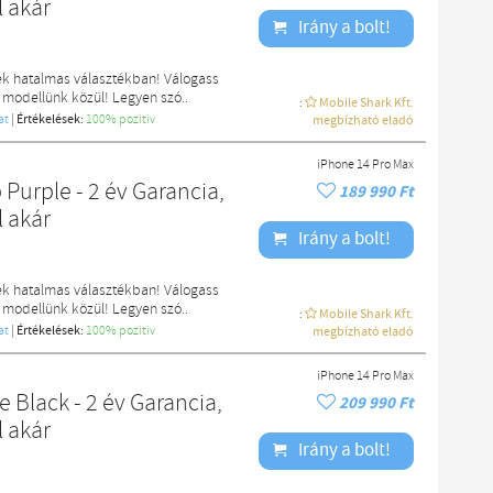
l akár
Irány a bolt!
ek hatalmas választékban! Válogass
 modellünk közül! Legyen szó..
:
Mobile Shark Kft.
at
|
Értékelések:
100% pozítiv
megbízható eladó
iPhone 14 Pro Max
Purple - 2 év Garancia,
189 990 Ft
l akár
Irány a bolt!
ek hatalmas választékban! Válogass
 modellünk közül! Legyen szó..
:
Mobile Shark Kft.
at
|
Értékelések:
100% pozítiv
megbízható eladó
iPhone 14 Pro Max
 Black - 2 év Garancia,
209 990 Ft
l akár
Irány a bolt!