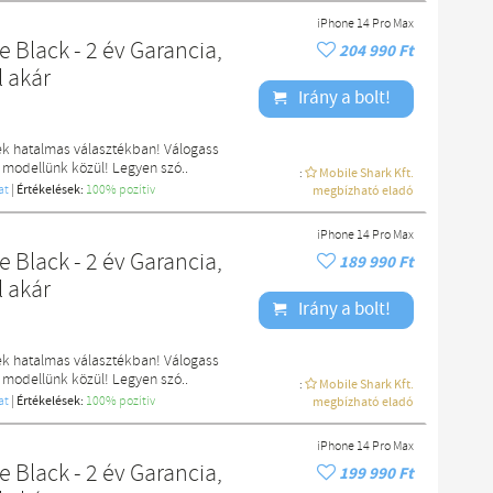
iPhone 14 Pro Max
 Black - 2 év Garancia,
204 990 Ft
l akár
Irány a bolt!
ek hatalmas választékban! Válogass
 modellünk közül! Legyen szó..
:
Mobile Shark Kft.
at
|
Értékelések:
100% pozítiv
megbízható eladó
iPhone 14 Pro Max
 Black - 2 év Garancia,
189 990 Ft
l akár
Irány a bolt!
ek hatalmas választékban! Válogass
 modellünk közül! Legyen szó..
:
Mobile Shark Kft.
at
|
Értékelések:
100% pozítiv
megbízható eladó
iPhone 14 Pro Max
 Black - 2 év Garancia,
199 990 Ft