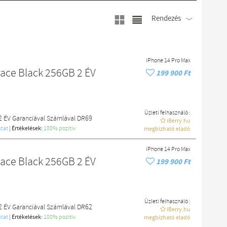
Rendezés
iPhone 14 Pro Max
pace Black 256GB 2 ÉV
199 900 Ft
Üzleti felhasználó :
2 ÉV Garanciával Számlával DR69
iBerry.hu
tat
|
Értékelések:
100% pozítiv
megbízható eladó
iPhone 14 Pro Max
pace Black 256GB 2 ÉV
199 900 Ft
Üzleti felhasználó :
2 ÉV Garanciával Számlával DR62
iBerry.hu
tat
|
Értékelések:
100% pozítiv
megbízható eladó