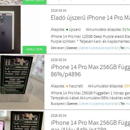
AKKU: 100%
2026.08.04
Eladó újszerű iPhone 14 Pro M
●
Állapota:
újszerű
Akkumulátor állapota:
91%
iPhone 14 Pro Max 128GB Deep Purple eladó El
Purple színben. * Teljesen karc- és kopásmentes, 
Debrecen
|
Üzenet:
Üzenet küldése az eladónak
|
Tel:
mu
AKKU: 91%
2026.08.04
iPhone 14 Pro Max 256GB Függ
86%/p4896
●
Állapota:
használt
Akkumulátor állapota:
86
iPhone 14 Pro Max 256GB Független 1 hónap ga
Tartozékok:kábel Akkumulátor:86% Vásárlás előt
Budapest
|
Üzenet:
Üzenet küldése az eladónak
|
Tel:
mu
2026.08.04
iPhone 14 Pro Max 256GB Függ