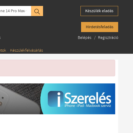
ne 14 Pro Max
Készülék eladás
Hirdetésfeladás
k
Belépés
/
Regisztráció
ntok
Készülékfelvásárlás