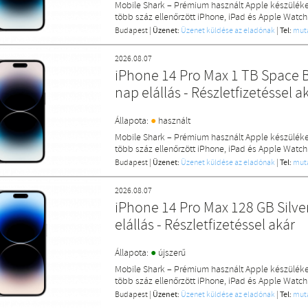
Mobile Shark – Prémium használt Apple készülék
több száz ellenőrzött iPhone, iPad és Apple Watch
Budapest
|
Üzenet:
Üzenet küldése az eladónak
|
Tel:
mut
2026.08.07
iPhone 14 Pro Max 1 TB Space Bl
nap elállás - Részletfizetéssel a
●
Állapota:
használt
Mobile Shark – Prémium használt Apple készülék
több száz ellenőrzött iPhone, iPad és Apple Watch
Budapest
|
Üzenet:
Üzenet küldése az eladónak
|
Tel:
mut
2026.08.07
iPhone 14 Pro Max 128 GB Silver
elállás - Részletfizetéssel akár
●
Állapota:
újszerű
Mobile Shark – Prémium használt Apple készülék
több száz ellenőrzött iPhone, iPad és Apple Watch
Budapest
|
Üzenet:
Üzenet küldése az eladónak
|
Tel:
mut