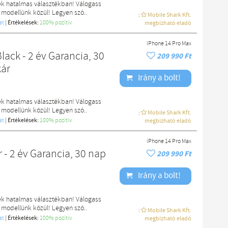
ek hatalmas választékban! Válogass
 modellünk közül! Legyen szó..
:
Mobile Shark Kft.
at
|
Értékelések:
100% pozítiv
megbízható eladó
iPhone 14 Pro Max
ack - 2 év Garancia, 30
209 990 Ft
kár
Irány a bolt!
ek hatalmas választékban! Válogass
 modellünk közül! Legyen szó..
:
Mobile Shark Kft.
at
|
Értékelések:
100% pozítiv
megbízható eladó
iPhone 14 Pro Max
 - 2 év Garancia, 30 nap
209 990 Ft
Irány a bolt!
ek hatalmas választékban! Válogass
 modellünk közül! Legyen szó..
:
Mobile Shark Kft.
at
|
Értékelések:
100% pozítiv
megbízható eladó