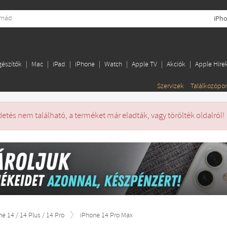
iPho
gészítők
Mac
iPad
iPhone
Watch
Apple TV
Akciók
Apple Híre
Szervizek
Találkozópo
detés nem található, a terméket már eladták, vagy törölték oldalról!
ne 14 / 14 Plus / 14 Pro
iPhone 14 Pro Max