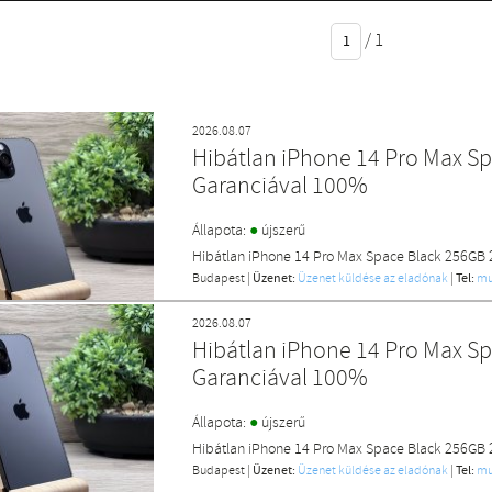
/
1
2026.08.07
Hibátlan iPhone 14 Pro Max S
Garanciával 100%
●
Állapota:
újszerű
Hibátlan iPhone 14 Pro Max Space Black 256GB 
Budapest
|
Üzenet:
Üzenet küldése az eladónak
|
Tel:
mu
2026.08.07
Hibátlan iPhone 14 Pro Max S
Garanciával 100%
●
Állapota:
újszerű
Hibátlan iPhone 14 Pro Max Space Black 256GB 
Budapest
|
Üzenet:
Üzenet küldése az eladónak
|
Tel:
mu