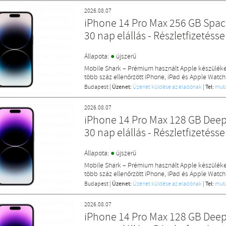
2026.08.07
iPhone 14 Pro Max 256 GB Space
30 nap elállás - Részletfizetésse
●
Állapota:
újszerű
Mobile Shark – Prémium használt Apple készülék
több száz ellenőrzött iPhone, iPad és Apple Watch
Budapest
|
Üzenet:
Üzenet küldése az eladónak
|
Tel:
mut
2026.08.07
iPhone 14 Pro Max 128 GB Deep 
30 nap elállás - Részletfizetésse
●
Állapota:
újszerű
Mobile Shark – Prémium használt Apple készülék
több száz ellenőrzött iPhone, iPad és Apple Watch
Budapest
|
Üzenet:
Üzenet küldése az eladónak
|
Tel:
mut
2026.08.07
iPhone 14 Pro Max 128 GB Deep 