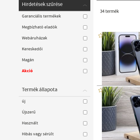
Hirdetések szűrése
34
termék
Garanciális termékek
Megbízható eladók
Webáruházak
Kereskedői
Magán
Akció
Termék állapota
új
Újszerű
Használt
Hibás vagy sérült