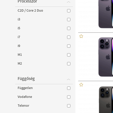
Processzor
C2D / Core 2 Duo
i3
i5
i7
i9
M1
M2
Függőség
Független
Vodafone
Telenor