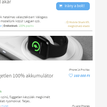
l akár
Irány a bolt!
ek hatalmas választékban! Válogass
 modellünk közül! Legyen szó..
:
Mobile Shark Kft.
at
|
Értékelések:
100% pozítiv
megbízható eladó
iPhone 14 Pro Max
getlen 100% akkumulátor
160 000 Ft
%
 színű, független készülék megkímélt
lati nyomokkal. Teljes..
:
mutat
:
Fix and Phones