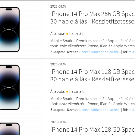
2026.08.07
iPhone 14 Pro Max 256 GB Space
30 nap elállás - Részletfizetésse
●
Állapota:
használt
Mobile Shark – Prémium használt Apple készülék
több száz ellenőrzött iPhone, iPad és Apple Watch
Budapest
|
Üzenet:
Üzenet küldése az eladónak
|
Tel:
mut
2026.08.07
iPhone 14 Pro Max 128 GB Space
30 nap elállás - Részletfizetésse
●
Állapota:
használt
Mobile Shark – Prémium használt Apple készülék
több száz ellenőrzött iPhone, iPad és Apple Watch
Budapest
|
Üzenet:
Üzenet küldése az eladónak
|
Tel:
mut
2026.08.07
iPhone 14 Pro Max 128 GB Space