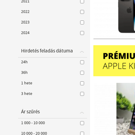
2021
2022
2023
2024
Hirdetés feladás dátuma
24h
36h
1 hete
3 hete
Ár szűrés
1 000 - 10 000
10 000 - 20 000