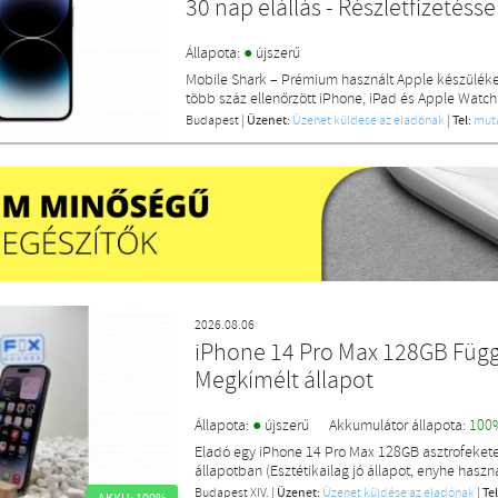
30 nap elállás - Részletfizetésse
●
Állapota:
újszerű
Mobile Shark – Prémium használt Apple készülék
több száz ellenőrzött iPhone, iPad és Apple Watch
Budapest
|
Üzenet:
Üzenet küldése az eladónak
|
Tel:
mut
2026.08.06
iPhone 14 Pro Max 128GB Füg
Megkímélt állapot
●
Állapota:
újszerű
Akkumulátor állapota:
100
Eladó egy iPhone 14 Pro Max 128GB asztrofekete
állapotban (Esztétikailag jó állapot, enyhe haszná
Budapest XIV.
|
Üzenet:
Üzenet küldése az eladónak
|
Tel