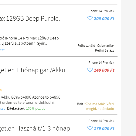
iPhone 14 Pro Max
ax 128GB Deep Purple.
205 000 Ft
adó iPhone 14 Pro Max 128GB Deep
újszerű állapotban * Gyári..
Felhasználó :
Csizmadia-
tat
Pethő Balázs
iPhone 14 Pro Max
etlen 1 hónap gar./Akku
149 000 Ft
%
r./Akku 86%/p4896 Azonosító:p4896
t érdemes telefonon érdeklődni..
Bolt :
Alma Adás-Vétel
tat
|
Értékelések:
100% pozítiv
megbízható eladó
iPhone 14 Pro Max
etlen Használt/1-3 hónap
179 000 Ft