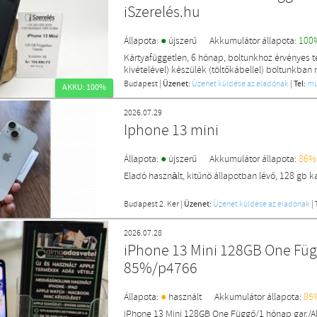
iSzerelés.hu
●
Állapota:
újszerű
Akkumulátor állapota:
100
Kártyafüggetlen, 6 hónap, boltunkhoz érvényes te
kivételével) készülék (töltőkábellel) boltunkban 
Budapest
|
Üzenet:
Üzenet küldése az eladónak
|
Tel:
mu
AKKU: 100%
2026.07.29
Iphone 13 mini
●
Állapota:
újszerű
Akkumulátor állapota:
86%
Eladó hasznàlt, kitűnö állapotban lévő, 128 gb 
Budapest 2. Ker
|
Üzenet:
Üzenet küldése az eladónak
|
2026.07.28
iPhone 13 Mini 128GB One Füg
85%/p4766
●
Állapota:
használt
Akkumulátor állapota:
85
iPhone 13 Mini 128GB One Függő/1 hónap gar./