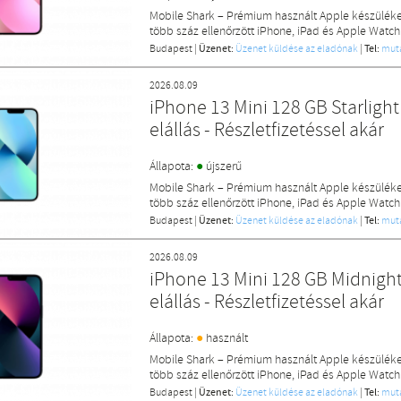
Mobile Shark – Prémium használt Apple készülék
több száz ellenőrzött iPhone, iPad és Apple Watch
Budapest
|
Üzenet:
Üzenet küldése az eladónak
|
Tel:
mut
2026.08.09
iPhone 13 Mini 128 GB Starlight 
elállás - Részletfizetéssel akár
●
Állapota:
újszerű
Mobile Shark – Prémium használt Apple készülék
több száz ellenőrzött iPhone, iPad és Apple Watch
Budapest
|
Üzenet:
Üzenet küldése az eladónak
|
Tel:
mut
2026.08.09
iPhone 13 Mini 128 GB Midnight 
elállás - Részletfizetéssel akár
●
Állapota:
használt
Mobile Shark – Prémium használt Apple készülék
több száz ellenőrzött iPhone, iPad és Apple Watch
Budapest
|
Üzenet:
Üzenet küldése az eladónak
|
Tel:
mut