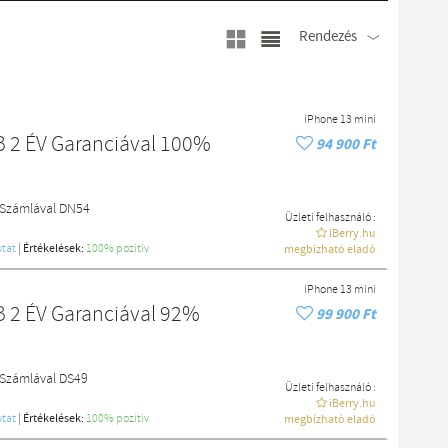
Rendezés
iPhone 13 mini
B 2 ÉV Garanciával 100%
94 900 Ft
l Számlával DN54
Üzleti felhasználó :
iBerry.hu
tat
|
Értékelések:
100% pozítiv
megbízható eladó
iPhone 13 mini
B 2 ÉV Garanciával 92%
99 900 Ft
 Számlával DS49
Üzleti felhasználó :
iBerry.hu
tat
|
Értékelések:
100% pozítiv
megbízható eladó