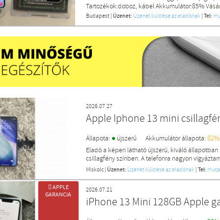
Tartozékok:doboz, kábel Akkumulátor:85% Vásárl
Budapest
|
Üzenet:
Üzenet küldése az eladónak
|
Tel:
mu
2026.07.27
Apple Iphone 13 mini csillagfé
●
Állapota:
újszerű
Akkumulátor állapota:
82%
Eladó a képen látható újszerű, kiváló állapotban
csillagfény színben. A telefonra nagyon vigyáztam,
Miskolc
|
Üzenet:
Üzenet küldése az eladónak
|
Tel:
muta
 APPLE
2026.07.21
GARANCIA
iPhone 13 Mini 128GB Apple ga