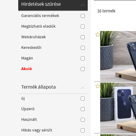
Hirdetések szűrése
16
termék
Garanciális termékek
Megbízható eladók
Webáruházak
Kereskedői
Magán
Akció
Termék állapota
új
Újszerű
Használt
Hibás vagy sérült