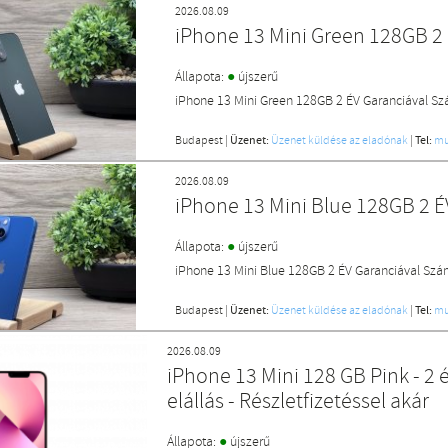
2026.08.09
iPhone 13 Mini Green 128GB 2
●
Állapota:
újszerű
iPhone 13 Mini Green 128GB 2 ÉV Garanciával S
Budapest
|
Üzenet:
Üzenet küldése az eladónak
|
Tel:
mu
2026.08.09
iPhone 13 Mini Blue 128GB 2 
●
Állapota:
újszerű
iPhone 13 Mini Blue 128GB 2 ÉV Garanciával Szá
Budapest
|
Üzenet:
Üzenet küldése az eladónak
|
Tel:
mu
2026.08.09
iPhone 13 Mini 128 GB Pink - 2 
elállás - Részletfizetéssel akár
●
Állapota:
újszerű