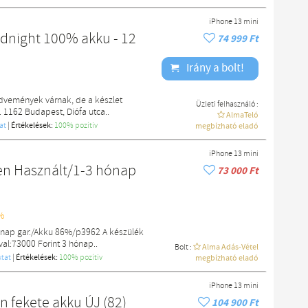
iPhone 13 mini
idnight 100% akku - 12
74 999 Ft
Irány a bolt!
edvemények várnak, de a készlet
Üzleti felhasználó :
. 1162 Budapest, Diófa utca..
AlmaTeló
at
|
Értékelések:
100% pozítiv
megbízható eladó
iPhone 13 mini
en Használt/1-3 hónap
73 000 Ft
%
ónap gar./Akku 86%/p3962 A készülék
val:73000 Forint 3 hónap..
Bolt :
Alma Adás-Vétel
tat
|
Értékelések:
100% pozítiv
megbízható eladó
iPhone 13 mini
n fekete akku ÚJ (82)
104 900 Ft