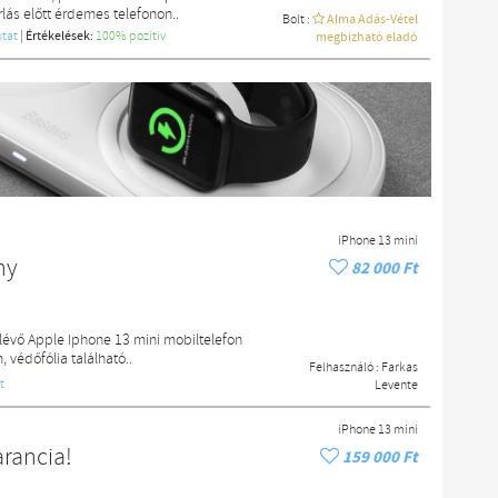
ás előtt érdemes telefonon..
Bolt :
Alma Adás-Vétel
tat
|
Értékelések:
100% pozítiv
megbízható eladó
iPhone 13 mini
ny
82 000 Ft
 lévő Apple Iphone 13 mini mobiltelefon
 védőfólia található..
Felhasználó :
Farkas
t
Levente
iPhone 13 mini
rancia!
159 000 Ft