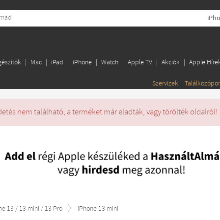
iPho
gészítők
Mac
iPad
iPhone
Watch
Apple TV
Akciók
Apple Híre
Szervizek
Találkozópo
detés nem található, a terméket már eladták, vagy törölték oldalról!
ne 13 / 13 mini / 13 Pro
iPhone 13 mini