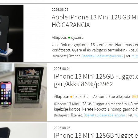
2026.08.08
Apple iPhone 13 Mini 128 GB M
HÓ GARANCIA
●
Állapota:
újszerű
Üzletünk megnyitott a 16. kerületbe. Hatalmas k
korlátozott. Gyere el és válogass termékeink közül
Budapest
|
Üzenet:
Üzenet küldése az eladónak
|
Tel:
mut
2026.08.04
iPhone 13 Mini 128GB Függetl
gar./Akku 86%/p3962
●
Állapota:
használt
Akkumulátor állapota:
86
iPhone 13 Mini 128GB Független Használt/1-3 h
kijelzője karcos, kerete kopott. 1 hónap garanciá
Budapest
|
Üzenet:
Üzenet küldése az eladónak
|
Tel:
mu
2026.08.03
iPhone 13 Mini 128GB függetle