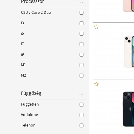
Processzor
C2D / Core 2 Duo
i3
i5
i7
i9
M1
M2
Függőség
Független
Vodafone
Telenor