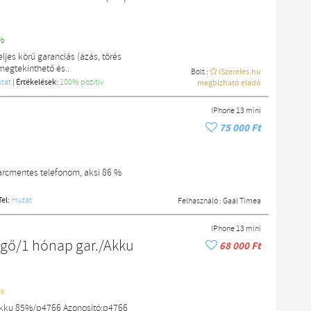
%
ljes körű garanciás (ázás, törés
megtekinthető és..
Bolt :
iSzereles.hu
tat
|
Értékelések:
100% pozítiv
megbízható eladó
iPhone 13 mini
75 000 Ft
karcmentes telefonom, aksi 86 %
Tel:
mutat
Felhasználó :
Gaál Tímea
iPhone 13 mini
gő/1 hónap gar./Akku
68 000 Ft
%
Akku 85%/p4766 Azonosító:p4766