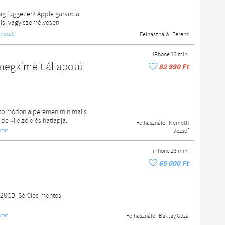
ag független! Apple garancia:
 is, vagy személyesen.
mutat
Felhasználó :
Ferenc
iPhone 13 mini
 megkímélt állapotú
82 990 Ft
ható módon a peremén minimális
e kijelzője és hátlapja..
Felhasználó :
Nemeth
tat
Jozsef
iPhone 13 mini
65 000 Ft
128GB. Sérülés mentes.
tat
Felhasználó :
Baktay Géza