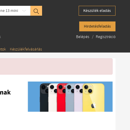
ne 13 mini
Készülék eladás
Hirdetésfeladás
k
Belépés
/
Regisztráció
ntok
Készülékfelvásárlás