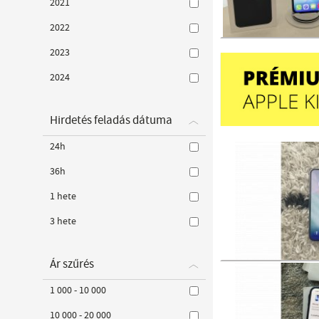
2021
2022
2023
2024
Hirdetés feladás dátuma
24h
36h
1 hete
3 hete
Ár szűrés
1 000 - 10 000
10 000 - 20 000