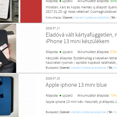
●
Állapota:
újszerű
Akkumulátor állapota:
98%
Hibátlan, karc és kopás mentes új állapot! Gyáril
2027.01.20.-ig! Adás-vételivel! Csomagküldéssel
Kiskunhalas
|
Üzenet:
Üzenet küldése az eladónak
|
Tel:
AKKU: 98%
2026.07.17
Eladóvá vált kártyafüggetlen,
iPhone 13 mini készülékem
●
Állapota:
újszerű
Akkumulátor állapota:
83%
Készülék állapota: Esztétikailag a képeken lát
használati nyomok / apróbb kopások találhatók, d
Budapest
|
Üzenet:
Üzenet küldése az eladónak
|
Tel:
mu
2026.07.15
Apple iphone 13 mini blue
●
Állapota:
újszerű
Akkumulátor állapota:
73%
Apple iphone 13 mini kék. Használt, jó állapotú 
Budapest
|
Üzenet:
Üzenet küldése az eladónak
|
Tel:
mu