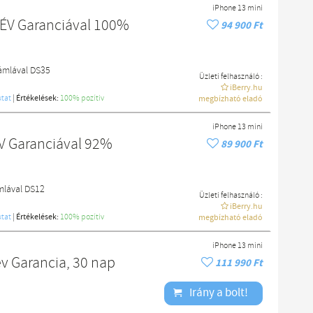
iPhone 13 mini
 ÉV Garanciával 100%
94 900 Ft
zámlával DS35
Üzleti felhasználó :
iBerry.hu
tat
|
Értékelések:
100% pozítiv
megbízható eladó
iPhone 13 mini
ÉV Garanciával 92%
89 900 Ft
mlával DS12
Üzleti felhasználó :
iBerry.hu
tat
|
Értékelések:
100% pozítiv
megbízható eladó
iPhone 13 mini
év Garancia, 30 nap
111 990 Ft
Irány a bolt!