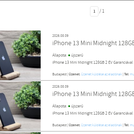
/
1
2026.08.09
iPhone 13 Mini Midnight 128G
●
Állapota:
újszerű
iPhone 13 Mini Midnight 128GB 2 ÉV Garanciáva
Budapest
|
Üzenet:
Üzenet küldése az eladónak
|
Tel:
mu
2026.08.09
iPhone 13 Mini Midnight 128G
●
Állapota:
újszerű
iPhone 13 Mini Midnight 128GB 2 ÉV Garanciával
Budapest
|
Üzenet:
Üzenet küldése az eladónak
|
Tel:
mu