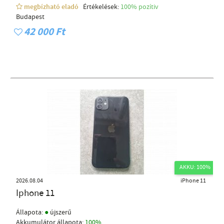
megbízható eladó
Értékelések:
100% pozítiv
Budapest
42 000 Ft
AKKU: 100%
2026.08.04
iPhone 11
Iphone 11
●
Állapota:
újszerű
Akkumulátor állapota:
100%