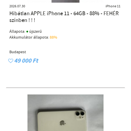
2026.07.30
iPhone 11
Hibátlan APPLE iPhone 11 - 64GB - 88% - FEHÉR
színben ! ! !
●
Állapota:
újszerű
Akkumulátor állapota:
88%
Budapest
49 000 Ft