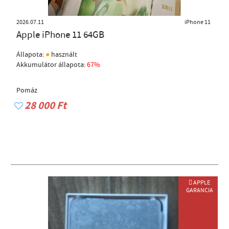
2026.07.11
iPhone 11
Apple iPhone 11 64GB
●
Állapota:
használt
Akkumulátor állapota:
67%
Pomáz
28 000 Ft
 APPLE
GARANCIA