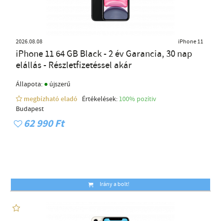
2026.08.08
iPhone 11
iPhone 11 64 GB Black - 2 év Garancia, 30 nap
elállás - Részletfizetéssel akár
●
Állapota:
újszerű
megbízható eladó
Értékelések:
100% pozítiv
Budapest
62 990 Ft
Irány a bolt!