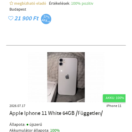
megbízható eladó
Értékelések:
100% pozítiv
Budapest
21 900 Ft
AKKU: 100%
2026.07.17
iPhone 11
Apple Iphone 11 White 64GB /Független/
●
Állapota:
újszerű
Akkumulátor állapota:
100%