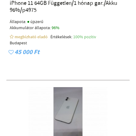
iPhone 11 64GB Független/1 hónap gar./Akku
96%/p4975
●
Állapota:
újszerű
Akkumulátor állapota:
96%
megbízható eladó
Értékelések:
100% pozítiv
Budapest
45 000 Ft