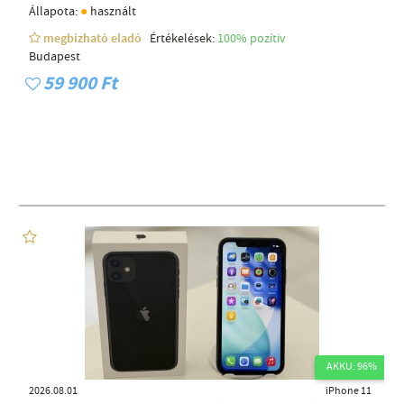
●
Állapota:
használt
megbízható eladó
Értékelések:
100% pozítiv
Budapest
59 900 Ft
AKKU: 96%
2026.08.01
iPhone 11