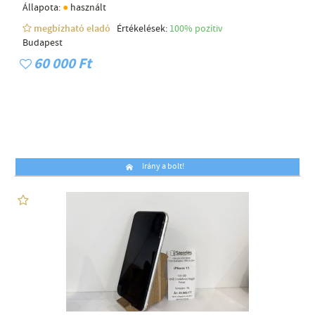
●
Állapota:
használt
megbízható eladó
Értékelések:
100% pozítiv
Budapest
60 000 Ft
Irány a bolt!