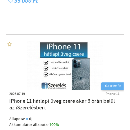
35 000 Ft
ÚJ TERMÉK
2026.07.19
iPhone 11
iPhone 11 hátlapi üveg csere akár 3 órán belül
az iSzerelésben.
●
Állapota:
új
Akkumulátor állapota:
100%