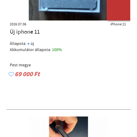
ÚJ TERMÉK
2026.07.06
iPhone 11
Új iphone 11
●
Állapota:
új
Akkumulátor állapota:
100%
Pest megye
69 000 Ft