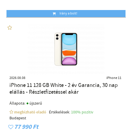
Irány a bolt!
2026.08.08
iPhone 11
iPhone 11 128 GB White - 2 év Garancia, 30 nap
elállás - Részletfizetéssel akár
●
Állapota:
újszerű
megbízható eladó
Értékelések:
100% pozítiv
Budapest
77 990 Ft