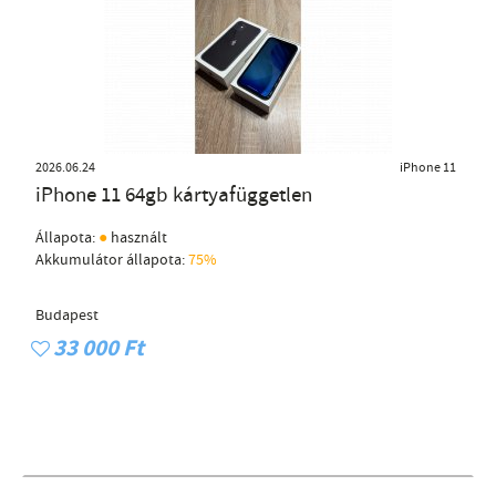
2026.06.24
iPhone 11
iPhone 11 64gb kártyafüggetlen
●
Állapota:
használt
Akkumulátor állapota:
75%
Budapest
33 000 Ft