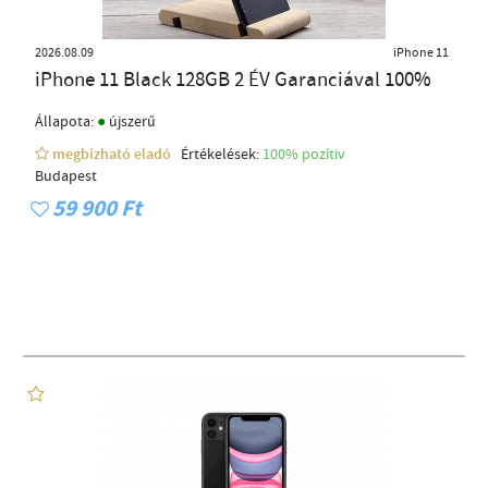
2026.08.09
iPhone 11
iPhone 11 Black 128GB 2 ÉV Garanciával 100%
●
Állapota:
újszerű
megbízható eladó
Értékelések:
100% pozítiv
Budapest
59 900 Ft