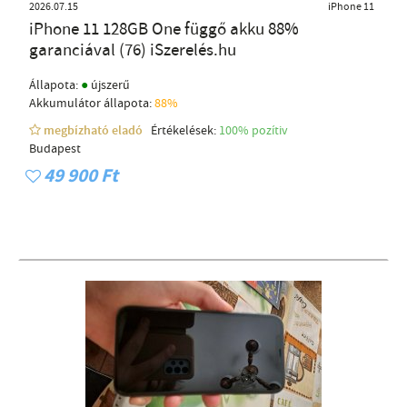
2026.07.15
iPhone 11
iPhone 11 128GB One függő akku 88%
garanciával (76) iSzerelés.hu
●
Állapota:
újszerű
Akkumulátor állapota:
88%
megbízható eladó
Értékelések:
100% pozítiv
Budapest
49 900 Ft