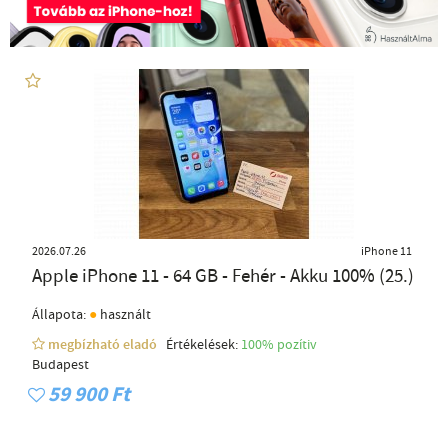
2026.07.26
iPhone 11
Apple iPhone 11 - 64 GB - Fehér - Akku 100% (25.)
●
Állapota:
használt
megbízható eladó
Értékelések:
100% pozítiv
Budapest
59 900 Ft