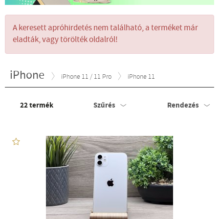
A keresett apróhirdetés nem található, a terméket már
eladták, vagy törölték oldalról!
iPhone
iPhone 11 / 11 Pro
iPhone 11
22
termék
Szűrés
Rendezés