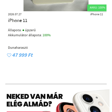
AKKU: 100%
2026.07.27
iPhone 11
iPhone 11
●
Állapota:
újszerű
Akkumulátor állapota:
100%
Dunaharaszti
47 999 Ft