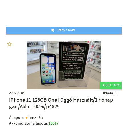
Irány a bolt!
AKKU: 100%
2026.08.04
iPhone 11
iPhone 11 128GB One Függő Használt/1 hónap
gar./Akku 100%/p4825
●
Állapota:
használt
Akkumulátor állapota:
100%