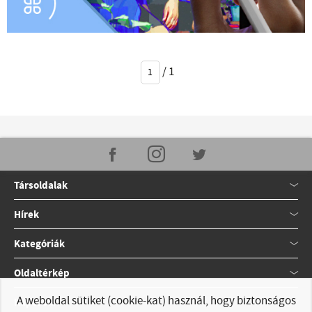
/
1
Társoldalak
Hírek
Kategóriák
Oldaltérkép
A weboldal sütiket (cookie-kat) használ, hogy biztonságos
Kapcsolat