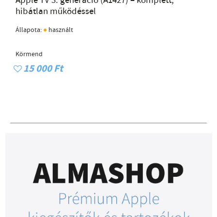
Apple TV 3. generáció (A1427) – komplett,
hibátlan működéssel
●
Állapota:
használt
Körmend
15 000 Ft