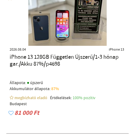
2026.08.04
iPhone 13
iPhone 13 128GB Független Újszerű/1-3 hónap
gar./Akku 87%/p4698
●
Állapota:
újszerű
Akkumulátor állapota:
87%
megbízható eladó
Értékelések:
100% pozítiv
Budapest
81 000 Ft