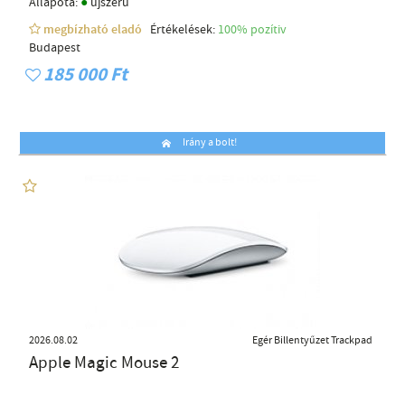
●
Állapota:
újszerű
megbízható eladó
Értékelések:
100% pozítiv
Budapest
185 000 Ft
Irány a bolt!
2026.08.02
Egér Billentyűzet Trackpad
Apple Magic Mouse 2