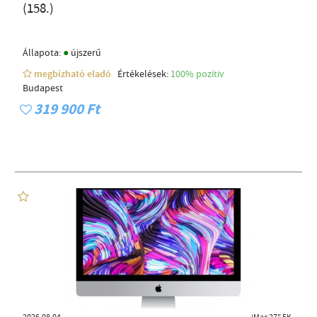
(158.)
●
Állapota:
újszerű
megbízható eladó
Értékelések:
100% pozítiv
Budapest
319 900 Ft