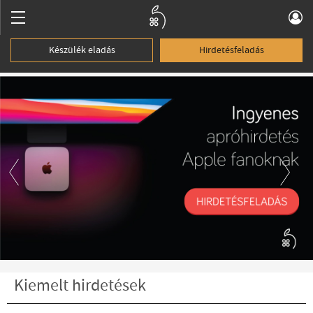
Készülék eladás
Hirdetésfeladás
Previous
Nex
Kiemelt hirdetések