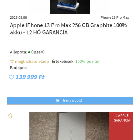
2026.08.06
iPhone 13 Pro Max
Apple iPhone 13 Pro Max 256 GB Graphite 100%
akku - 12 HÓ GARANCIA
●
Állapota:
újszerű
megbízható eladó
Értékelések:
100% pozítiv
Budapest
139 999 Ft
Irány a bolt!
 APPLE
GARANCIA