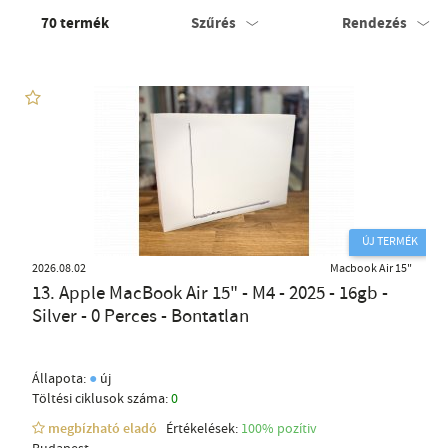
70
termék
Szűrés
Rendezés
ÚJ TERMÉK
2026.08.02
Macbook Air 15"
13. Apple MacBook Air 15" - M4 - 2025 - 16gb -
Silver - 0 Perces - Bontatlan
●
Állapota:
új
Töltési ciklusok száma:
0
megbízható eladó
Értékelések:
100% pozítiv