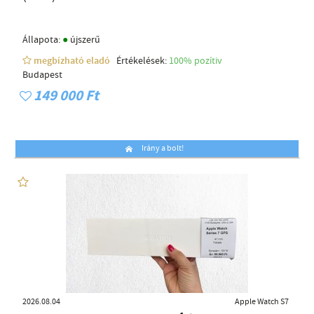
●
Állapota:
újszerű
megbízható eladó
Értékelések:
100% pozítiv
Budapest
149 000 Ft
Irány a bolt!
2026.08.04
Apple Watch S7