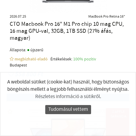
2026.07.25
MacBook Pro Retina 16"
CTO Macbook Pro 16" M1 Pro chip 10 mag CPU,
16 mag GPU-val, 32GB, 1TB SSD (27% áfás,
magyar)
●
Állapota:
újszerű
megbízható eladó
Értékelések:
100% pozítiv
Budapest
558 800 Ft
A weboldal sütiket (cookie-kat) használ, hogy biztonságos
böngészés mellett a legjobb felhasználói élményt nyújtsa.
Részletes információ a sütikről
.
Irány a bolt!
Tudomásul vettem
 APPLE
GARANCIA