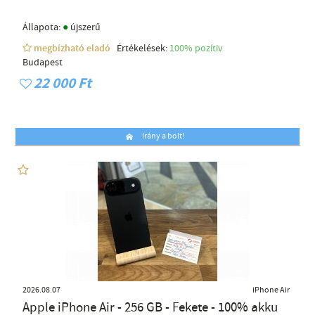
●
Állapota:
újszerű
megbízható eladó
Értékelések:
100% pozítiv
Budapest
22 000 Ft
Irány a bolt!
2026.08.07
iPhone Air
Apple iPhone Air - 256 GB - Fekete - 100% akku