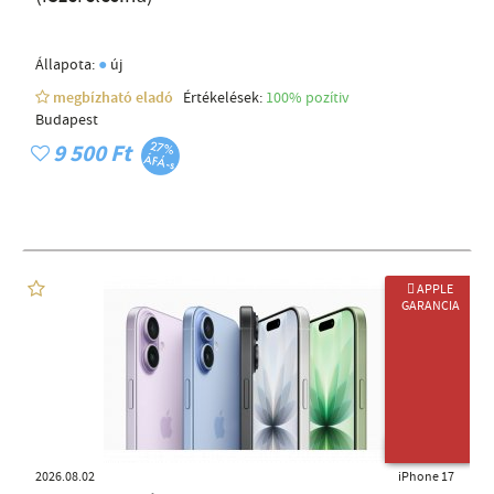
●
Állapota:
új
megbízható eladó
Értékelések:
100% pozítiv
Budapest
9 500 Ft
 APPLE
GARANCIA
ÚJ TERMÉK
2026.08.02
iPhone 17