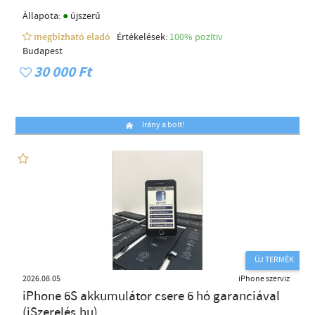
●
Állapota:
újszerű
megbízható eladó
Értékelések:
100% pozítiv
Budapest
30 000 Ft
Irány a bolt!
ÚJ TERMÉK
2026.08.05
iPhone szerviz
iPhone 6S akkumulátor csere 6 hó garanciával
(iSzerelés.hu)