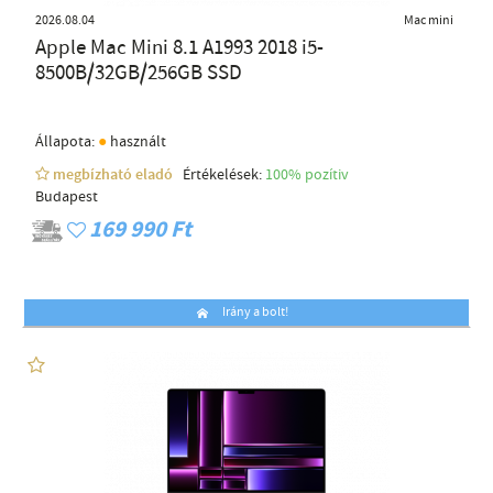
2026.08.04
Mac mini
Apple Mac Mini 8.1 A1993 2018 i5-
8500B/32GB/256GB SSD
●
Állapota:
használt
megbízható eladó
Értékelések:
100% pozítiv
Budapest
169 990 Ft
Irány a bolt!