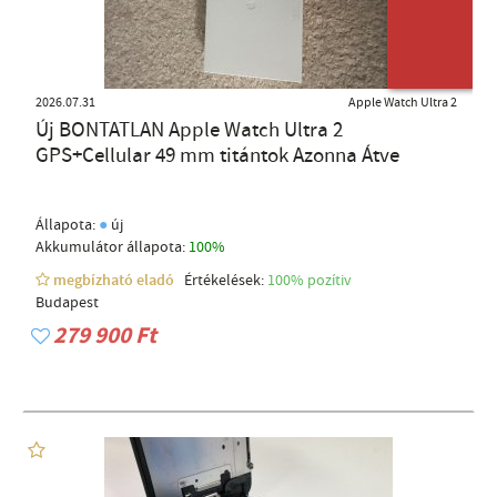
ÚJ TERMÉK
2026.07.31
Apple Watch Ultra 2
Új BONTATLAN Apple Watch Ultra 2
GPS+Cellular 49 mm titántok Azonna Átve
●
Állapota:
új
Akkumulátor állapota:
100%
megbízható eladó
Értékelések:
100% pozítiv
Budapest
279 900 Ft