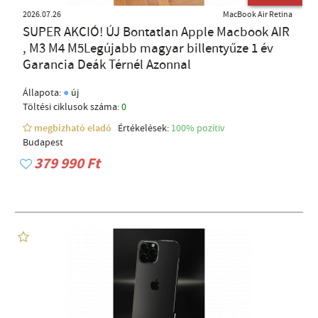
2026.07.26
MacBook Air Retina
SUPER AKCIÓ! ÚJ Bontatlan Apple Macbook AIR
, M3 M4 M5Legújabb magyar billentyűze 1 év
Garancia Deák Térnél Azonnal
●
Állapota:
új
Töltési ciklusok száma:
0
megbízható eladó
Értékelések:
100% pozítiv
Budapest
379 990 Ft