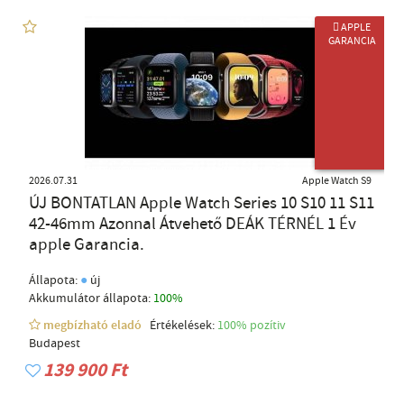
 APPLE
GARANCIA
ÚJ TERMÉK
2026.07.31
Apple Watch S9
ÚJ BONTATLAN Apple Watch Series 10 S10 11 S11
42-46mm Azonnal Átvehető DEÁK TÉRNÉL 1 Év
apple Garancia.
●
Állapota:
új
Akkumulátor állapota:
100%
megbízható eladó
Értékelések:
100% pozítiv
Budapest
139 900 Ft