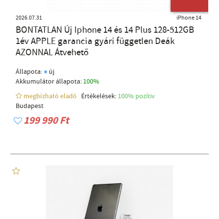
ÚJ TERMÉK
2026.07.31
iPhone 14
BONTATLAN Új Iphone 14 és 14 Plus 128-512GB
1év APPLE garancia gyári független Deák
AZONNAL Átvehető
●
Állapota:
új
Akkumulátor állapota:
100%
megbízható eladó
Értékelések:
100% pozítiv
Budapest
199 990 Ft