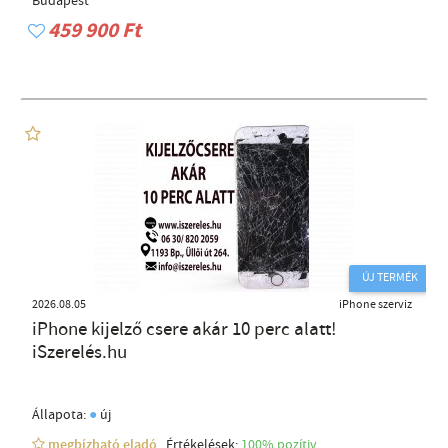
Budapest
459 900 Ft
ÚJ TERMÉK
2026.08.05
iPhone szerviz
iPhone kijelző csere akár 10 perc alatt!
iSzerelés.hu
●
Állapota:
új
megbízható eladó
Értékelések:
100% pozítiv