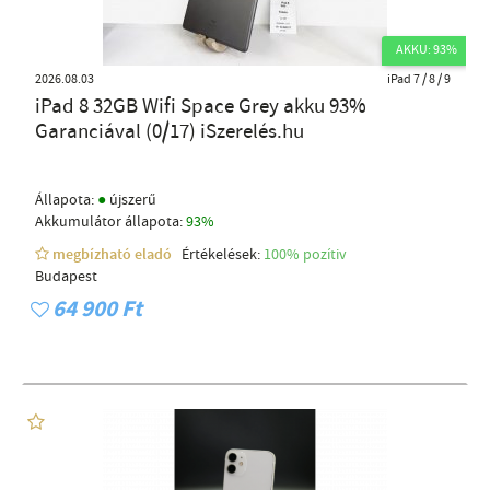
AKKU: 93%
2026.08.03
iPad 7 / 8 / 9
iPad 8 32GB Wifi Space Grey akku 93%
Garanciával (0/17) iSzerelés.hu
●
Állapota:
újszerű
Akkumulátor állapota:
93%
megbízható eladó
Értékelések:
100% pozítiv
Budapest
64 900 Ft