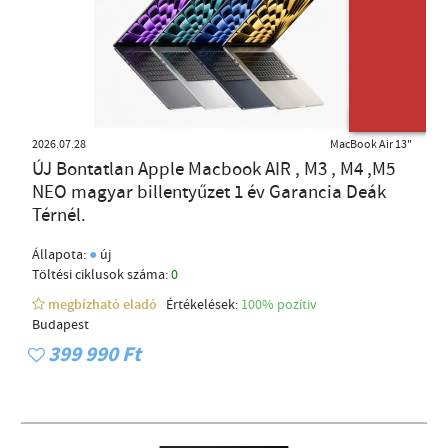
ÚJ TERMÉK
2026.07.28
MacBook Air 13"
ÚJ Bontatlan Apple Macbook AIR , M3 , M4 ,M5
NEO magyar billentyűzet 1 év Garancia Deák
Térnél.
●
Állapota:
új
Töltési ciklusok száma:
0
megbízható eladó
Értékelések:
100% pozítiv
Budapest
399 990 Ft