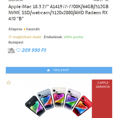
2026.08.04
iMac 27" 5K
Apple iMac 18.3 27" A1419 i7-7700K/64GB/512GB
NVME SSD/webcam/5120x2880/AMD Radeon RX
470 "B"
●
Állapota:
használt
megbízható eladó
Értékelések:
100% pozítiv
Budapest
209 990 Ft
Irány a bolt!
 APPLE
GARANCIA