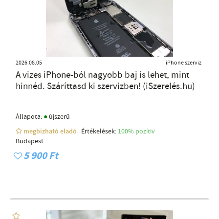
2026.08.05
iPhone szerviz
A vizes iPhone-ból nagyobb baj is lehet, mint
hinnéd. Száríttasd ki szervizben! (iSzerelés.hu)
●
Állapota:
újszerű
megbízható eladó
Értékelések:
100% pozítiv
Budapest
5 900 Ft