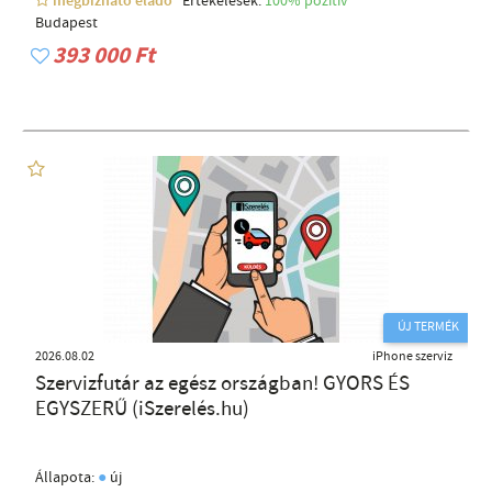
megbízható eladó
Értékelések:
100% pozítiv
Budapest
393 000 Ft
ÚJ TERMÉK
2026.08.02
iPhone szerviz
Szervizfutár az egész országban! GYORS ÉS
EGYSZERŰ (iSzerelés.hu)
●
Állapota:
új