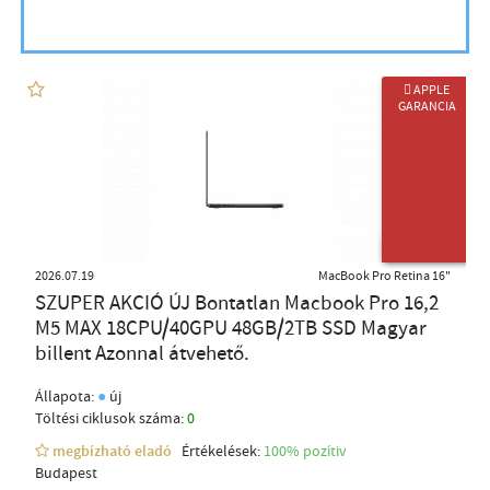
 APPLE
GARANCIA
ÚJ TERMÉK
2026.07.19
MacBook Pro Retina 16"
SZUPER AKCIÓ ÚJ Bontatlan Macbook Pro 16,2
M5 MAX 18CPU/40GPU 48GB/2TB SSD Magyar
billent Azonnal átvehető.
●
Állapota:
új
Töltési ciklusok száma:
0
megbízható eladó
Értékelések:
100% pozítiv
Budapest