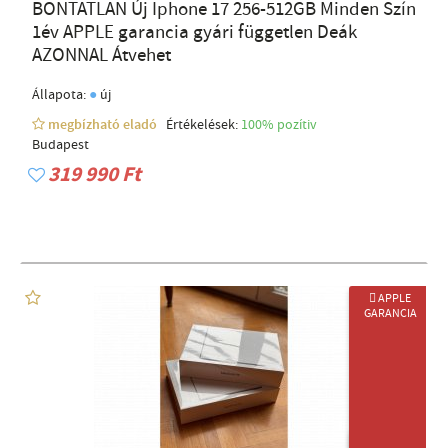
BONTATLAN Új Iphone 17 256-512GB Minden Szín
1év APPLE garancia gyári független Deák
AZONNAL Átvehet
●
Állapota:
új
megbízható eladó
Értékelések:
100% pozítiv
Budapest
319 990 Ft
 APPLE
GARANCIA
ÚJ TERMÉK