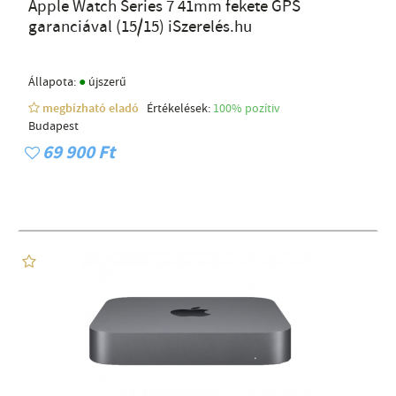
Apple Watch Series 7 41mm fekete GPS
garanciával (15/15) iSzerelés.hu
●
Állapota:
újszerű
megbízható eladó
Értékelések:
100% pozítiv
Budapest
69 900 Ft