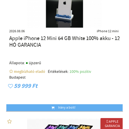
2026.08.06
iPhone 12 mini
Apple iPhone 12 Mini 64 GB White 100% akku - 12
HÓ GARANCIA
●
Állapota:
újszerű
megbízható eladó
Értékelések:
100% pozítiv
Budapest
59 999 Ft
Irány a bolt!
 APPLE
GARANCIA