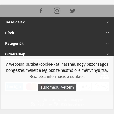
Társoldalak
Hírek
Kategóriák
Oldaltérkép
A weboldal sütiket (cookie-kat) használ, hogy biztonságos
Kapcsolat
böngészés mellett a legjobb felhasználói élményt nyújtsa.
Részletes információ a sütikről
.
Tudomásul vettem
Copyright © 2010-2026 StillApple
RSS hírek
RSS hirdetések