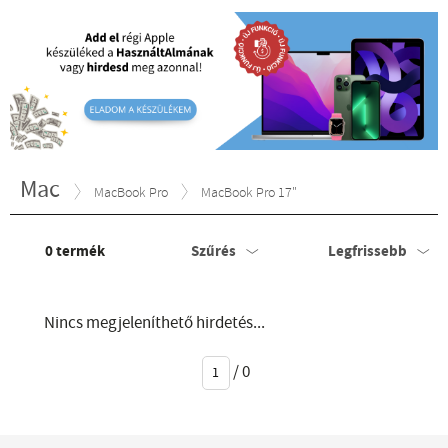
Mac
MacBook Pro
MacBook Pro 17"
0
termék
Szűrés
Legfrissebb
Nincs megjeleníthető hirdetés...
/
0