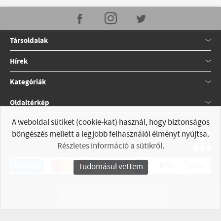
Társoldalak
Hírek
Kategóriák
Oldaltérkép
A weboldal sütiket (cookie-kat) használ, hogy biztonságos
Kapcsolat
böngészés mellett a legjobb felhasználói élményt nyújtsa.
Részletes információ a sütikről
.
Tudomásul vettem
Copyright © 2010-2026 StillApple
RSS hírek
RSS hirdetések