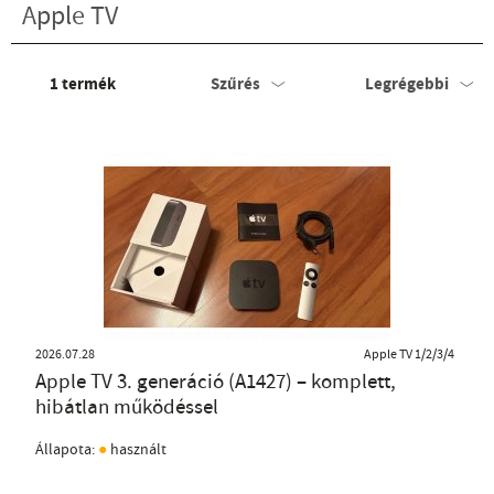
Apple TV
1
termék
Szűrés
Legrégebbi
2026.07.28
Apple TV 1/2/3/4
Apple TV 3. generáció (A1427) – komplett,
hibátlan működéssel
●
Állapota:
használt