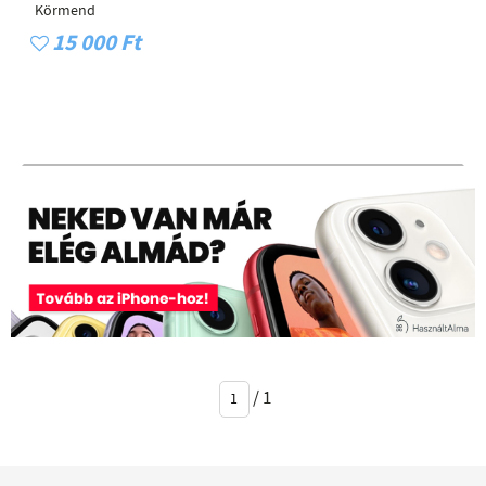
Körmend
15 000 Ft
/
1