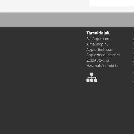
Társoldalak
StillApple.com
AlmaShop.hu
AppleHirek.com
AppleHeadline.com
ZoldAutok.hu
HasznaltAndroid.hu