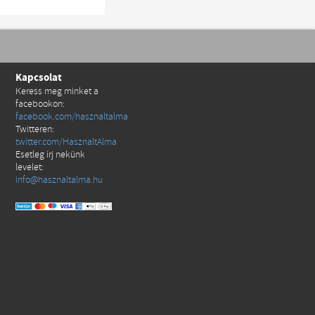
Kapcsolat
Keress meg minket a
facebookon:
facebook.com/hasznaltalma
Twitteren:
twitter.com/HasznaltAlma
Esetleg írj nekünk
levelet:
info@hasznaltalma.hu