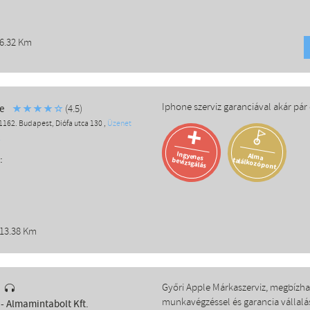
 6.32 Km
Iphone szerviz garanciával akár pár 
e
(4.5)
1162. Budapest, Diófa utca 130 ,
Üzenet
+
k
Ingyenes
Alma
:
találkozópont
bevizsgálás
 13.38 Km
Győri Apple Márkaszerviz, megbízhat
munkavégzéssel és garancia vállalá
- Almamintabolt Kft.