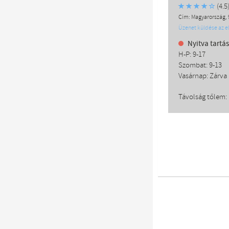
(4.5
Cím: Magyarország, 9
Üzenet küldése az 
Nyitva tartás
H-P: 9-17
Szombat: 9-13
Vasárnap: Zárva
Távolság tőlem: