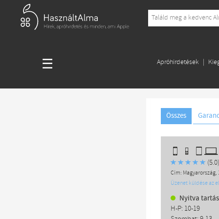
☰
Apróhirdetések
Kie
Garanci
Összes
(5.0
Cím: Magyarország, 1
Üzenet küldése az 
Nyitva tartás
H-P: 10-19