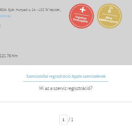
)
+
024. Győr, Hunyadi u. 14. - LCC "A"-épület ,
eladónak
Ingyenes
Alma
találkozópont
bevizsgálás
:
 121.76 Km
Szervizoldal regisztráció Apple szervizeknek
Mi az a szerviz regisztráció?
/
1