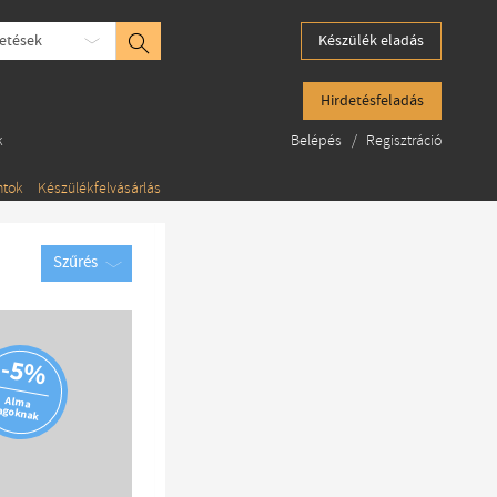
etések
Készülék eladás
Hirdetésfeladás
k
Belépés
/
Regisztráció
ntok
Készülékfelvásárlás
Szűrés
-5%
Alma
agoknak