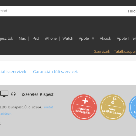
Hird
gészítők
Mac
iPad
iPhone
Watch
Apple TV
Akciók
Apple Híre
Szervizek
Találkozópo
ális szervizek
Garancián túli szervizek
iSzereles-Kispest
+
)
193. Budapest, Üllői út 264. ,
mutat
,
Ingyenes
Alma
találkozópont
bevizsgálás
t
eladónak
: