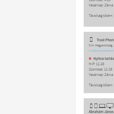
Szombat: 9-13
Vasárnap: Zárva
Távolság tőlem:
Trust Phon
Cím: Magyarország, 
küldése az eladóna
Nyitva tartás
H-P: 11-18
Szombat: 11-18
Vasárnap: Zárva
Távolság tőlem:
Ábrahám János 