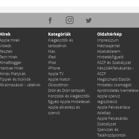
Hírek
Kategóriák
Oldaltérkép
Apple Hírek
Kiegészítők és
Impresszum
Videók
tartozékok
Médiaajánlat
Tesztek
Mac
Adatvédelem
Tech Hírek
iPad
Hirdetésfigyelő
AlmaBlogger
iPod
ÁSZF és Szabályzat
Hardver Hírek
iPhone
Készülékfelvásárlás -
Almás Pletykák
Apple TV
ÁSZF
Tippek és trükkök
Apple Watch
Megbízható Eladók
Alkalmazások - Játékok
Okosotthon
Hirdetési csomagok
Drón és Drón tartozék
Apróhirdetés kiemelése
Konzolok és kiegészítők
Apple szerviz
Egyéb Apple Hirdetések
regisztráció
Apple alkatrész és
Apple Felvásárlása
szerviz
Adatlap
Apple Felvásárlás
Szabályzat
Szervizek és
Találkozópontok