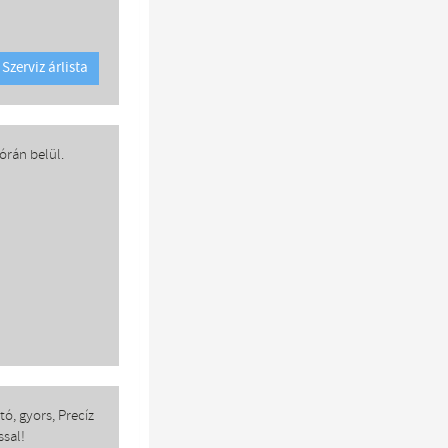
Szerviz árlista
órán belül.
ó, gyors, Precíz
ssal!