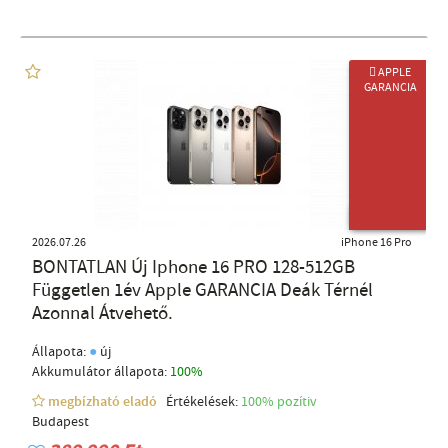
 APPLE
GARANCIA
ÚJ TERMÉK
2026.07.26
iPhone 16 Pro
BONTATLAN Új Iphone 16 PRO 128-512GB
Független 1év Apple GARANCIA Deák Térnél
Azonnal Átvehető.
●
Állapota:
új
Akkumulátor állapota:
100%
megbízható eladó
Értékelések:
100% pozítiv
Budapest