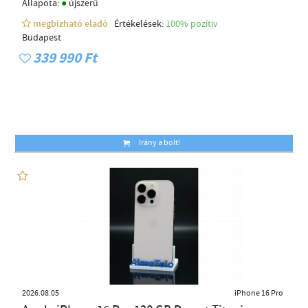
●
Állapota:
újszerű
megbízható eladó
Értékelések:
100% pozítiv
Budapest
339 990 Ft
Irány a bolt!
2026.08.05
iPhone 16 Pro