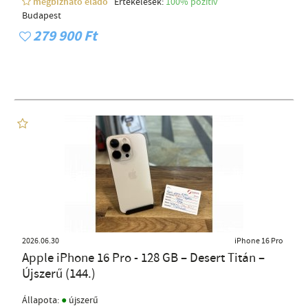
megbízható eladó
Értékelések:
100% pozítiv
Budapest
279 900 Ft
2026.06.30
iPhone 16 Pro
Apple iPhone 16 Pro - 128 GB – Desert Titán –
Újszerű (144.)
●
Állapota:
újszerű