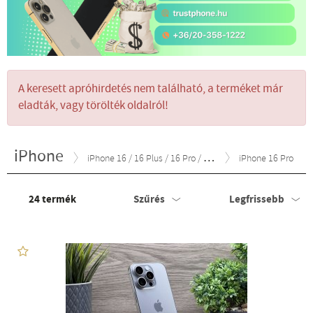
A keresett apróhirdetés nem található, a terméket már
eladták, vagy törölték oldalról!
iPhone
iPhone 16 / 16 Plus / 16 Pro / 16e
iPhone 16 Pro
24
termék
Szűrés
Legfrissebb