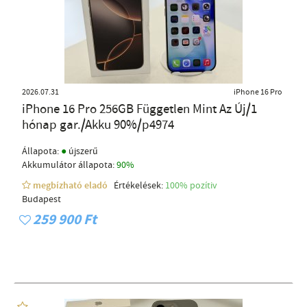
2026.07.31
iPhone 16 Pro
iPhone 16 Pro 256GB Független Mint Az Új/1
hónap gar./Akku 90%/p4974
●
Állapota:
újszerű
Akkumulátor állapota:
90%
megbízható eladó
Értékelések:
100% pozítiv
Budapest
259 900 Ft