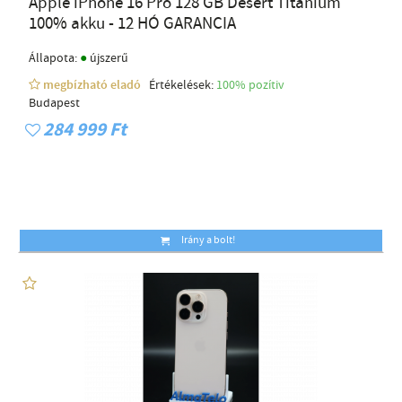
Apple iPhone 16 Pro 128 GB Desert Titanium
100% akku - 12 HÓ GARANCIA
●
Állapota:
újszerű
megbízható eladó
Értékelések:
100% pozítiv
Budapest
284 999 Ft
Irány a bolt!