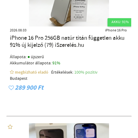
AKKU: 91%
2026.08.03
iPhone 16 Pro
iPhone 16 Pro 256GB natúr titán független akku
91% új kijelző (79) iSzerelés.hu
●
Állapota:
újszerű
Akkumulátor állapota:
91%
megbízható eladó
Értékelések:
100% pozítiv
Budapest
289 900 Ft