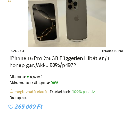
2026.07.31
iPhone 16 Pro
iPhone 16 Pro 256GB Független Hibátlan/1
hónap gar./Akku 90%/p4972
●
Állapota:
újszerű
Akkumulátor állapota:
90%
megbízható eladó
Értékelések:
100% pozítiv
Budapest
265 000 Ft