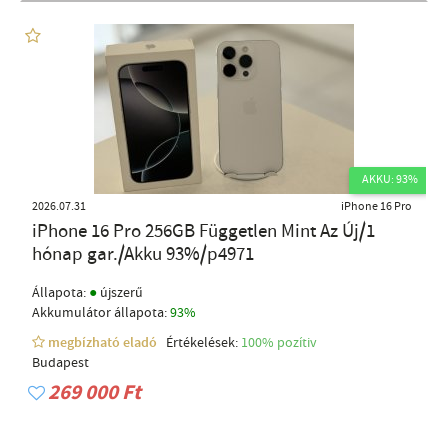
AKKU: 93%
2026.07.31
iPhone 16 Pro
iPhone 16 Pro 256GB Független Mint Az Új/1
hónap gar./Akku 93%/p4971
●
Állapota:
újszerű
Akkumulátor állapota:
93%
megbízható eladó
Értékelések:
100% pozítiv
Budapest
269 000 Ft