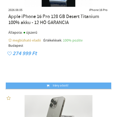
2026.08.05
iPhone 16 Pro
Apple iPhone 16 Pro 128 GB Desert Titanium
100% akku - 12 HÓ GARANCIA
●
Állapota:
újszerű
megbízható eladó
Értékelések:
100% pozítiv
Budapest
274 999 Ft
Irány a bolt!